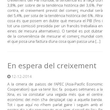
creixement del PIB mundial, la tendència és a l’alça d’un
3,8%, per sobre de la tendència històrica del 3,6%. Per
contra, el creixement previst del comerç mundial serà
del 5,4%, per sota de la tendència històrica del 6%. Altra
cosa és que posem en dubte què mesura el PIB (fins i
tot una comissió presidida per un francès treballava en
eines de mesura alternatives). O també es pot dubtar
de la conveniència de mesurar el comerç mundial com
el que posa una factura d’una cosa quan passa una […]
En espera del creixement
12-12-2014
A la cimera de països de l’APEC (Asia-Pacific Economic
Cooperation) que va tenir lloc fa poques setmanes a la
Xina, es va constatar una vegada més que el centre
econòmic del món s’ha desplaçat cap a aquella banda.
Tot i que aquí no n’hem parlat gaire i seguim amb el
nostre dia a dia convençuts que som al rovell de l’ou. En