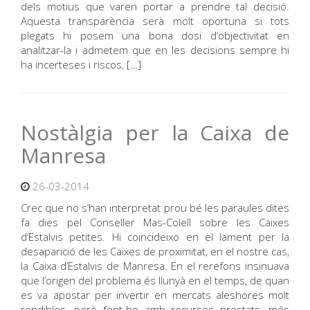
dels motius que varen portar a prendre tal decisió.
Aquesta transparència serà molt oportuna si tots
plegats hi posem una bona dosi d’objectivitat en
analitzar-la i admetem que en les decisions sempre hi
ha incerteses i riscos, […]
Nostàlgia per la Caixa de
Manresa
26-03-2014
Crec que no s’han interpretat prou bé les paraules dites
fa dies pel Conseller Mas-Colell sobre les Caixes
d’Estalvis petites. Hi coincideixo en el lament per la
desaparició de les Caixes de proximitat, en el nostre cas,
la Caixa d’Estalvis de Manresa. En el rerefons insinuava
que l’origen del problema és llunyà en el temps, de quan
es va apostar per invertir en mercats aleshores molt
rendibles, però fent-ho amb recursos prestats, més