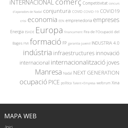
comerç
iNTERNACIONAL
Competitivitat
concurs
conjuntura
COVID19
COVID
COVID-19
d'aparadors de Nadal
economia
empreses
emprenedoria
crisi
EEN
Europa
Energia
Fira de l'Ocupació del
ESADE
financament
formació
INDUSTRIA 4.0
FP
Bages
garantia juvenil
FMI
indústria
innovació
infraestructures
internacionalització
joves
internacional
Manresa
NEXT GENERATION
Nadal
ocupació
PICE
Xina
política
weforum
Talent+Empresa
MAPA WEB
Inici