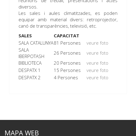
reunions de treball, presentacions i actes
diversos.
Les sales i aules climatitzades, es poden
equipar amb material divers: retroprojector,
canó de transparències, televisió, etc.
SALES
CAPACITAT
SALA CATALUNYA
81 Persones
veure foto
SALA
26 Persones
veure foto
IBERPOTASH
BIBLIOTECA
20 Persones
veure foto
DESPATX 1
15 Persones
veure foto
DESPATX 2
4 Persones
veure foto
MAPA WEB