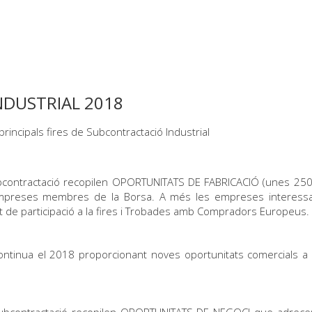
NDUSTRIAL 2018
ncipals fires de Subcontractació Industrial
subcontractació recopilen OPORTUNITATS DE FABRICACIÓ (unes 2
mpreses membres de la Borsa. A més les empreses interessa
de participació a la fires i Trobades amb Compradors Europeus.
tinua el 2018 proporcionant noves oportunitats comercials a ni
 subcontractació recopilen OPORTUNITATS DE NEGOCI que adre