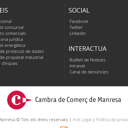
EIS
SOCIAL
cional
Facebook
ió concursal
Twitter
es comercials
Linkedin
ria jurídica
ió energètica
INTERACTUA
 de protecció de dades
de propietat industrial
Butlletí de Notícies
 d’espais
Intranet
Canal de denúncies
nresa © Tots els drets reservats |
Avís Legal
|
Política de privac