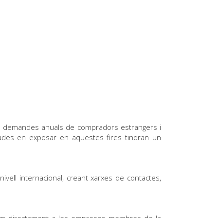
50 demandes anuals de compradors estrangers i
des en exposar en aquestes fires tindran un
vell internacional, creant xarxes de contactes,
cem directament a les empreses membres de la