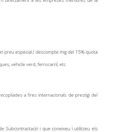
un preu especial.( descompte mig del 15% quota
s, vehicle verd, ferrocarril, etc
opilades a fires internacionals de prestigi del
Subcontractació i que coneixeu i utilitzeu els