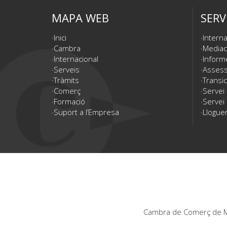
MAPA WEB
SERV
Inici
Interna
Cambra
Mediac
Internacional
Inform
Serveis
Assesso
Tràmits
Transic
Comerç
Servei
Formació
Servei 
Suport a l’Empresa
Lloguer
Cambra de Comerç de Ma