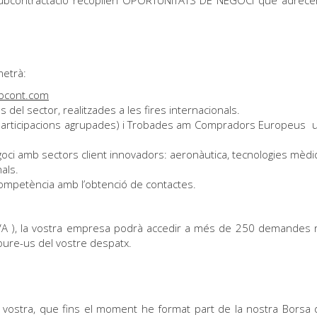
metrà:
bcont.com
el sector, realitzades a les fires internacionals.
( participacions agrupades) i Trobades am Compradors Europeus 
i amb sectors client innovadors: aeronàutica, tecnologies mèdique
als.
competència amb l’obtenció de contactes.
A ), la vostra empresa podrà accedir a més de 250 demandes rec
oure-us del vostre despatx.
tra, que fins el moment he format part de la nostra Borsa de 