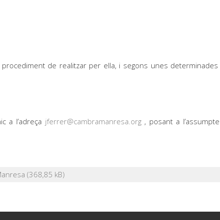
el procediment de realitzar per ella, i segons unes determinades
ic a l’adreça
jferrer@cambramanresa.org
, posant a l’assumpt
Manresa