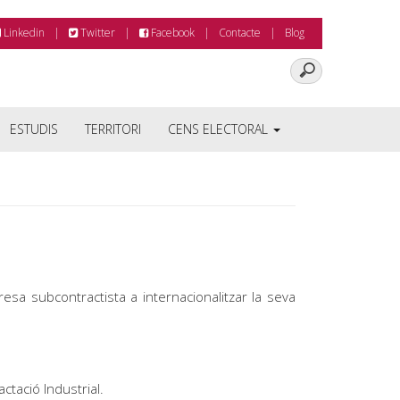
Linkedin
Twitter
Facebook
Contacte
Blog
ESTUDIS
TERRITORI
CENS ELECTORAL
esa subcontractista a internacionalitzar la seva
ctació Industrial.