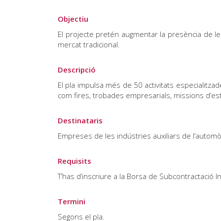
Objectiu
El projecte pretén augmentar la presència de le
mercat tradicional.
Descripció
El pla impulsa més de 50 activitats especialitz
com fires, trobades empresarials, missions d’est
Destinataris
Empreses de les indústries auxiliars de l’automòbi
Requisits
T’has d’inscriure a la Borsa de Subcontractació In
Termini
Segons el pla.