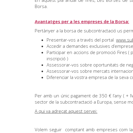
Borsa.
Avantatges per a les empreses de la Borsa:
Pertànyer a la borsa de subcontractació us per
Presentar-vos a través del portal
www.su
Accedir a demandes exclusives d’empreses d
Participar en accions de promoció Fires 
inscripció )
Assessorar-vos sobre oportunitats de negoc
Assessorar-vos sobre mercats internacion
Diferenciar la vostra empresa de la seva 
Per amb un únic pagament de 350 € l’any ( + IV
sector de la subcontractació a Europa, sense m
A qui va adreçat aquest servei:
Volem seguir comptant amb empreses com la vos