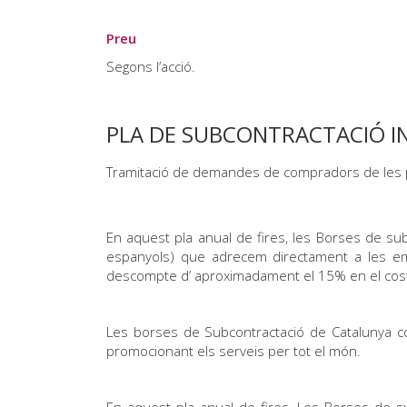
Preu
Segons l’acció.
PLA DE SUBCONTRACTACIÓ I
Tramitació de demandes de compradors de les pri
En aquest pla anual de fires, les Borses de 
espanyols) que adrecem directament a les e
descompte d’ aproximadament el 15% en el cost 
Les borses de Subcontractació de Catalunya con
promocionant els serveis per tot el món.
En aquest pla anual de fires, Les Borses de