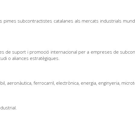
s pimes subcontractistes catalanes als mercats industrials mundi
ades de suport i promoció internacional per a empreses de subcont
udi o aliances estratègiques.
l, aeronàutica, ferrocarril, electrònica, energia, enginyeria, micro
dustrial.