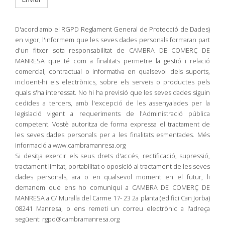
D'acord amb el RGPD Reglament General de Protecció de Dades)
en vigor, l'informem que les seves dades personals formaran part
d'un fitxer sota responsabilitat de CAMBRA DE COMERÇ DE
MANRESA que té com a finalitats permetre la gestió i relació
comercial, contractual o informativa en qualsevol dels suports,
incloent-hi els electrònics, sobre els serveis o productes pels
quals s'ha interessat. No hi ha previsió que les seves dades siguin
cedides a tercers, amb l'excepció de les assenyalades per la
legislació vigent a requeriments de l'Administració pública
competent. Vostè autoritza de forma expressa el tractament de
les seves dades personals per a les finalitats esmentades. Més
informació a www.cambramanresa.org
Si desitja exercir els seus drets d'accés, rectificació, supressió,
tractament limitat, portabilitat o oposició al tractament de les seves
dades personals, ara o en qualsevol moment en el futur, li
demanem que ens ho comuniqui a CAMBRA DE COMERÇ DE
MANRESA a C/ Muralla del Carme 17- 23 2a planta (edifici Can Jorba)
08241 Manresa, o ens remeti un correu electrònic a l'adreça
següent: rgpd@cambramanresa.org