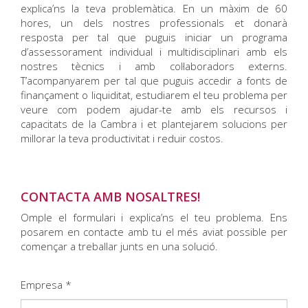
explica’ns la teva problemàtica. En un màxim de 60
hores, un dels nostres professionals et donarà
resposta per tal que puguis iniciar un programa
d’assessorament individual i multidisciplinari amb els
nostres tècnics i amb col·laboradors externs.
T’acompanyarem per tal que puguis accedir a fonts de
finançament o liquiditat, estudiarem el teu problema per
veure com podem ajudar-te amb els recursos i
capacitats de la Cambra i et plantejarem solucions per
millorar la teva productivitat i reduir costos.
CONTACTA AMB NOSALTRES!
Omple el formulari i explica’ns el teu problema. Ens
posarem en contacte amb tu el més aviat possible per
començar a treballar junts en una solució.
Empresa *