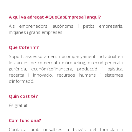
A qui va adreçat #QueCapEmpresaTanqui?
Als emprenedors, autònoms i petits empresaris,
mitjanes i grans empreses.
Què t’oferim?
Suport, assessorament i acompanyament individual en
les àrees de comercial i màrqueting, direcció general i
gerència, econòmicofinancera, producció i logística,
recerca i innovació, recursos humans i sistemes
d’informació.
Quin cost té?
És gratuït.
Com funciona?
Contacta amb nosaltres a través del formulari i