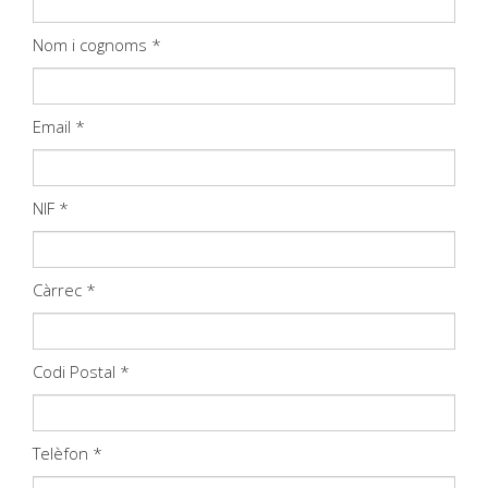
Nom i cognoms *
Email *
NIF *
Càrrec *
Codi Postal *
Telèfon *