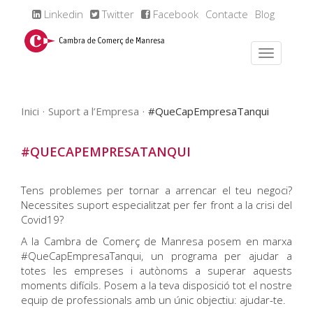
Linkedin
Twitter
Facebook
Contacte
Blog
Inici
Suport a l’Empresa
#QueCapEmpresaTanqui
#QUECAPEMPRESATANQUI
Tens problemes per tornar a arrencar el teu negoci?
Necessites suport especialitzat per fer front a la crisi del
Covid19?
A la Cambra de Comerç de Manresa posem en marxa
#QueCapEmpresaTanqui, un programa per ajudar a
totes les empreses i autònoms a superar aquests
moments difícils. Posem a la teva disposició tot el nostre
equip de professionals amb un únic objectiu: ajudar-te.