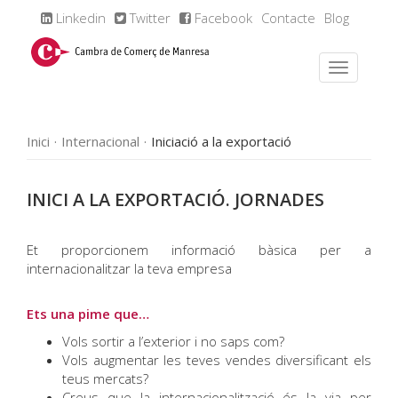
Linkedin
Twitter
Facebook
Contacte
Blog
Inici
Internacional
Iniciació a la exportació
INICI A LA EXPORTACIÓ. JORNADES
Et proporcionem informació bàsica per a
internacionalitzar la teva empresa
Ets una pime que…
Vols sortir a l’exterior i no saps com?
Vols augmentar les teves vendes diversificant els
teus mercats?
Creus que la internacionalització és la via per