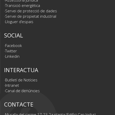
Assessoria jurídica
Transició energètica
Servei de protecció de dades
Servei de propietat industrial
Lloguer d’espais
SOCIAL
Facebook
Twitter
Linkedin
INTERACTUA
Butlletí de Notícies
Intranet
Canal de denúncies
CONTACTE
Muralla del carme 17-23 2a planta (Edifici Can Jorba)