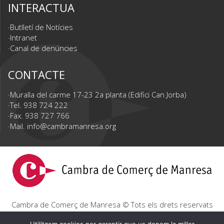
INTERACTUA
Butlletí de Notícies
Intranet
Canal de denúncies
CONTACTE
Muralla del carme 17-23 2a planta (Edifici Can Jorba)
Tel. 938 724 222
Fax. 938 727 766
Mail.
info@cambramanresa.org
Cambra de Comerç de Manresa © Tots els drets reservats
|
Avís Legal
|
Política de privacitat
|
Política de cookies