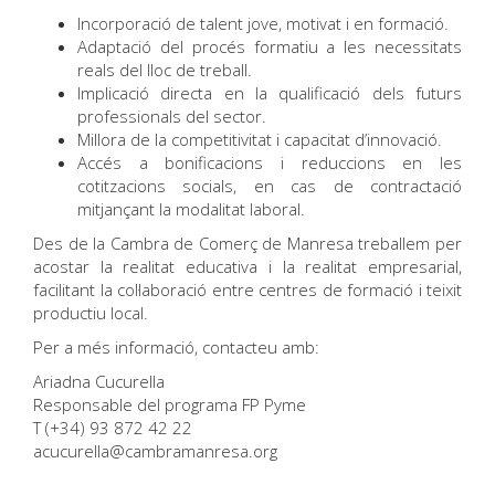
Incorporació de talent jove, motivat i en formació.
Adaptació del procés formatiu a les necessitats
reals del lloc de treball.
Implicació directa en la qualificació dels futurs
professionals del sector.
Millora de la competitivitat i capacitat d’innovació.
Accés a bonificacions i reduccions en les
cotitzacions socials, en cas de contractació
mitjançant la modalitat laboral.
Des de la Cambra de Comerç de Manresa treballem per
acostar la realitat educativa i la realitat empresarial,
facilitant la col·laboració entre centres de formació i teixit
productiu local.
Per a més informació, contacteu amb:
Ariadna Cucurella
Responsable del programa FP Pyme
T (+34) 93 872 42 22
acucurella@cambramanresa.org