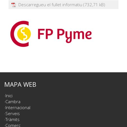
Descarregueu el fullet informatiu
MAPA WEB
Inici
Cambra
Internacional
Serveis
Tràmits
Comerç