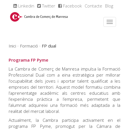
Linkedin
Twitter
Facebook
Contacte
Blog
Inici
Formació
FP dual
Programa FP Pyme
La Cambra de Comerç de Manresa impulsa la Formació
Professional Dual com a eina estratègica per millorar
l’ocupabilitat dels joves i aportar talent qualificat a les
empreses del territori. Aquest model formatiu combina
l’aprenentatge acadèmic als centres educatius amb
l’experiència pràctica a l’empresa, permetent que
l’alumnat adquireixi una formació més adaptada a la
realitat del mercat laboral.
Actualment, la Cambra participa activament en el
programa FP Pyme, promogut per la Cámara de