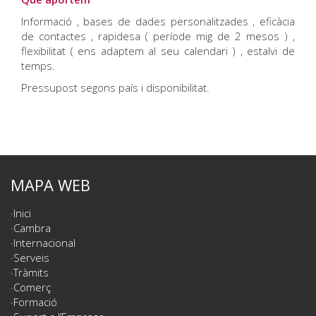
Informació , bases de dades personalitzades , eficàcia
de contactes , rapidesa ( període mig de 2 mesos ) ,
flexibilitat ( ens adaptem al seu calendari ) , estalvi de
temps.
Pressupost segons país i disponibilitat.
MAPA WEB
Inici
Cambra
Internacional
Serveis
Tràmits
Comerç
Formació