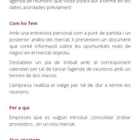
agenda de reunions que vostè podrà dur a terme en les
dates acordades prèviament
Com ho fem
Amb una entrevista personal com a punt de partida i un
posterior anàlisi del mercat, li presentem un document
que conté informació sobre les oportunitats reals de
negoci en el mercat objectiu.
S’estableix un pla de treball amb el corresponent
calendari per tal de tancar l’agenda de reunions amb un
termini de dos mesos.
L’empresa realitza el viatge per tal de dur a terme les
reunions.
Per a qui
Empreses que es vulguin introduir ,consolidar ,trobar
proveïdors , en un nou mercat.
Que aportem