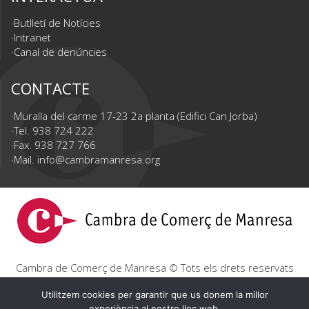
Butlletí de Notícies
Intranet
Canal de denúncies
CONTACTE
Muralla del carme 17-23 2a planta (Edifici Can Jorba)
Tel. 938 724 222
Fax. 938 727 766
Mail.
info@cambramanresa.org
Cambra de Comerç de Manresa © Tots els drets reservats
|
Avís Legal
|
Política de privacitat
|
Política de cookies
Utilitzem cookies per garantir que us donem la millor
experiència al nostre lloc web.