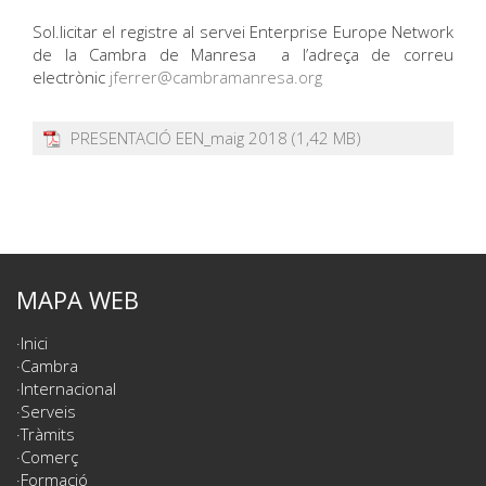
Sol.licitar el registre al servei Enterprise Europe Network
de la Cambra de Manresa a l’adreça de correu
electrònic
jferrer@cambramanresa.org
PRESENTACIÓ EEN_maig 2018
MAPA WEB
Inici
Cambra
Internacional
Serveis
Tràmits
Comerç
Formació