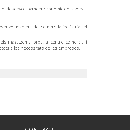
nt el desenvolupament econòmic de la zona.
esenvolupament del comerç, la indústria i el
els magatzems Jorba, al centre comercial i
aptats a les necessitats de les empreses.
CONTACTE