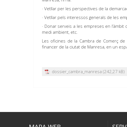
· Vetllar per les perspectives de la demar
· Vetllar pels interessos generals de les emp
· Donar serveis a les empreses en l’àmbit d
medi ambient, etc.
Les oficines de la Cambra de Comerç de Ma
financer de la ciutat de Manresa, en un espa
dossier_cambra_manresa
MAPA WEB
SERV