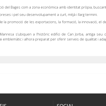
cació del Bages com a zona econòmica amb identitat pròpia, busca
reses i pel seu desenvolupament a curt, mitjà i llarg termini.
e la promoció de les exportacions, la formació, la innovació, el d
nresa s’ubiquen a l’històric edifici de Can Jorba, antiga seu d
i emblemàtic i alhora preparat per oferir serveis de qualitat i ad
EIS
SOCIAL