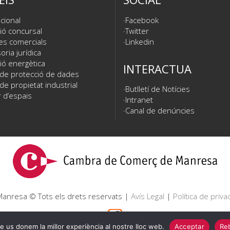
cional
Facebook
ió concursal
Twitter
es comercials
Linkedin
ria jurídica
ió energètica
INTERACTUA
 de protecció de dades
de propietat industrial
Butlletí de Notícies
 d’espais
Intranet
Canal de denúncies
nresa © Tots els drets reservats |
Avís Legal
|
Política de privac
e us donem la millor experiència al nostre lloc web.
Acceptar
Reb