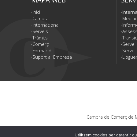
Inici
Interna
Cambra
Mediac
Internacional
Inform
Serveis
Assesso
Tràmits
Transic
Comerç
Servei
Formació
Servei 
Suport a l’Empresa
Lloguer
Cambra de Comerç de Ma
Utilitzem cookies per garantir qu