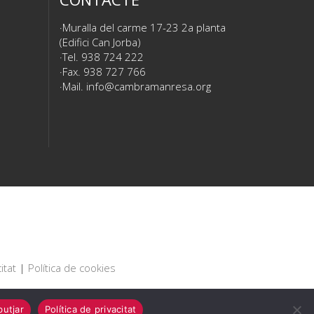
Muralla del carme 17-23 2a planta
(Edifici Can Jorba)
Tel. 938 724 222
Fax. 938 727 766
Mail.
info@cambramanresa.org
itat
|
Política de cookies
utjar
Política de privacitat