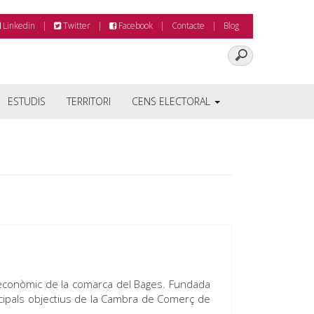
Linkedin
Twitter
Facebook
Contacte
Blog
ESTUDIS
TERRITORI
CENS ELECTORAL
 econòmic de la comarca del Bages. Fundada
incipals objectius de la Cambra de Comerç de