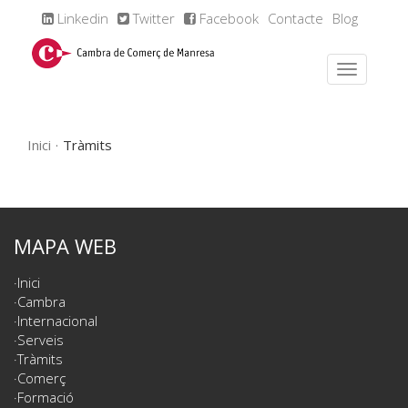
Linkedin
Twitter
Facebook
Contacte
Blog
Inici
Tràmits
MAPA WEB
Inici
Cambra
Internacional
Serveis
Tràmits
Comerç
Formació