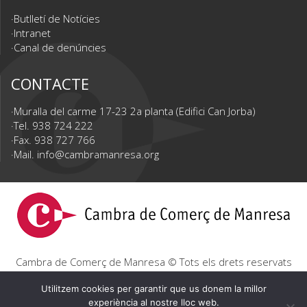
Butlletí de Notícies
Intranet
Canal de denúncies
CONTACTE
Muralla del carme 17-23 2a planta (Edifici Can Jorba)
Tel. 938 724 222
Fax. 938 727 766
Mail.
info@cambramanresa.org
Cambra de Comerç de Manresa © Tots els drets reservats
|
Avís Legal
|
Política de privacitat
|
Política de cookies
Utilitzem cookies per garantir que us donem la millor
experiència al nostre lloc web.