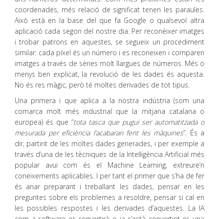
coordenades, més relació de significat tenen les paraules.
Això està en la base del que fa Google o qualsevol altra
aplicació cada segon del nostre dia. Per reconèixer imatges
i trobar patrons en aquestes, se segueix un procediment
similar: cada píxel és un número i es reconeixen i comparen
imatges a través de sèries molt llargues de números. Més o
menys ben explicat, la revolució de les dades és aquesta.
No és res màgic, però té moltes derivades de tot tipus.
Una primera i que aplica a la nostra indústria (som una
comarca molt més industrial que la mitjana catalana o
europea) és que “
tota tasca que pugui ser automatitzada o
mesurada per eficiència l’acabaran fent les màquines
”. És a
dir, partint de les moltes dades generades, i per exemple a
través d’una de les tècniques de la Intel·ligència Artificial més
popular avui com és el Machine Learning, extreure’n
coneixements aplicables. I per tant el primer que s’ha de fer
és anar preparant i treballant les dades, pensar en les
preguntes sobre els problemes a resoldre, pensar si cal en
les possibles respostes i les derivades d’aquestes. La IA
com a software es convertirà o ja s’està convertint es una