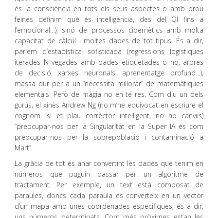
és la consciència en tots els seus aspectes o amb prou
feines definim què és intel·ligència, des del QI fins a
l’emocional…), sinó de processos cibernètics amb molta
capacitat de càlcul i moltes dades de tot tipus. És a dir,
parlem d’estadística sofisticada (regressions logístiques
iterades N vegades amb dades etiquetades o no, arbres
de decisió, xarxes neuronals, aprenentatge profund…),
massa dur per a un “necessita millorar” de matemàtiques
elementals. Però de màgia no en té res. Com diu un dels
gurús, el xinès Andrew Ng (no m’he equivocat en escriure el
cognom, si et plau corrector intel·ligent, no ho canviïs)
“preocupar-nos per la Singularitat en la Super IA és com
preocupar-nos per la sobrepoblació i contaminació a
Mart”.
La gràcia de tot és anar convertint les dades que tenim en
números que puguin passar per un algoritme de
tractament. Per exemple, un text està composat de
paraules, doncs cada paraula es converteix en un vector
d’un mapa amb unes coordenades especifiques, és a dir,
uns números determinats. Com més pròximes estan les