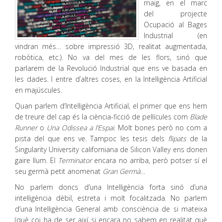
maig, en el marc
del projecte
Ocupació al Bages
Industrial (en
vindran més… sobre impressió 3D, realitat augmentada,
robòtica, etc.). No va del mes de les flors, sinó que
parlarem de la Revolució Industrial que ens ve basada en
les dades. I entre d’altres coses, en la Intel·ligència Artificial
en majúscules.
Quan parlem d’Intel·ligència Artificial, el primer que ens hem
de treure del cap és la ciència-ficció de pel·lícules com
Blade
Runner
o
Una Odissea a l’Espai
. Molt bones però no com a
pista del que ens ve. Tampoc les tesis dels
flipats
de la
Singularity University californiana de Silicon Valley ens donen
gaire llum. El
Terminator
encara no arriba, però potser sí el
seu germà petit anomenat
Gran Germà
…
No parlem doncs d’una Intel·ligència forta sinó d’una
intel·ligència dèbil, estreta i molt focalitzada. No parlem
d’una Intel·ligència General amb consciència de si mateixa
(què coi ha de ser així si encara no sabem en realitat què