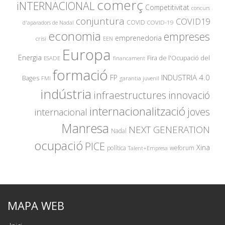
comerç
iNTERNACIONAL
Competitivitat
concurs
conjuntura
COVID19
COVID
COVID-19
d'aparadors de Nadal
economia
empreses
emprenedoria
crisi
EEN
Europa
Energia
Fira de l'Ocupació del
ESADE
financament
formació
INDUSTRIA 4.0
FP
Bages
garantia juvenil
FMI
indústria
innovació
infraestructures
internacionalització
joves
internacional
Manresa
NEXT GENERATION
Nadal
ocupació
PICE
Xina
política
weforum
Talent+Empresa
MAPA WEB