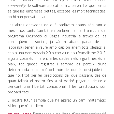
commodity
de software aplicat com a servei. I el que passa
és que les empreses petites, excepte les molt tecnificades,
no hi han pensat encara.
Les altres derivades de què parlàvem abans són tant o
més importants (també en parlarem en el transcurs del
programa Ocupació al Bages Industrial a través de les
conseqüències socials, ja vàrem abans parlar de les
laborals) i tenen a veure amb cap on anem tots plegats, si
cap a una democràcia 2.0 o cap a un nou feudalisme 2.0. Si
alguna cosa és inherent a les dades i els algoritmes és el
biaix, tot queda registrat i sempre es parteix d’una
determinada concepció del món del que és desitjable i el
que no. I tot per fer prediccions del que passarà, des de
quan fallarà el motor fins a si podré pagar el deute o
trencaré una llibertat condicional. I les prediccions són
probabilitats.
El nostre futur sembla que ha agafat un camí matemàtic.
Millor que n’estudiem.
Jaume Ferrer
. Responsable de l’àrea d’Internacionalització