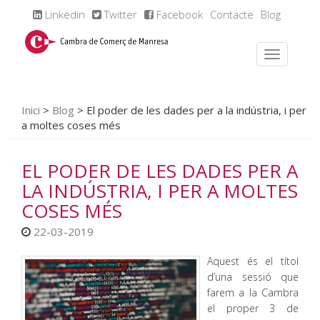
Linkedin
Twitter
Facebook
Contacte
Blog
Inici
>
Blog
>
El poder de les dades per a la indústria, i per
a moltes coses més
EL PODER DE LES DADES PER A
LA INDÚSTRIA, I PER A MOLTES
COSES MÉS
22-03-2019
Aquest és el títol
d’una sessió que
farem a la Cambra
el proper 3 de