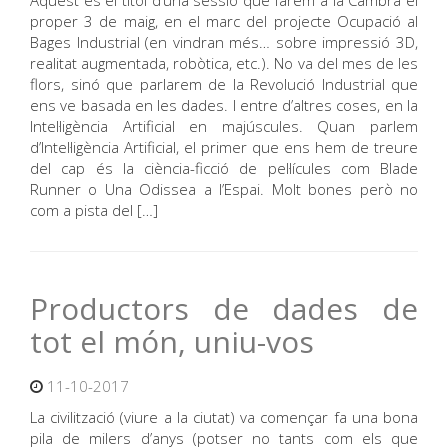
Aquest és el títol d’una sessió que farem a la Cambra el
proper 3 de maig, en el marc del projecte Ocupació al
Bages Industrial (en vindran més… sobre impressió 3D,
realitat augmentada, robòtica, etc.). No va del mes de les
flors, sinó que parlarem de la Revolució Industrial que
ens ve basada en les dades. I entre d’altres coses, en la
Intel·ligència Artificial en majúscules. Quan parlem
d’Intel·ligència Artificial, el primer que ens hem de treure
del cap és la ciència-ficció de pel·lícules com Blade
Runner o Una Odissea a l’Espai. Molt bones però no
com a pista del […]
Productors de dades de
tot el món, uniu-vos
11-10-2017
La civilització (viure a la ciutat) va començar fa una bona
pila de milers d’anys (potser no tants com els que