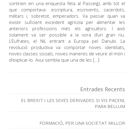
sortirien en una enquesta feta al Passeig), amb tot el
que comportava: escriptura, escrivents, sacerdots,
militars i, sobretot, emperadors. Va passar quan va
existir suficient excedent agrícola per alimentar les
anteriors professions més els agricultors. I això
solament va ser possible a la vora d’un gran riu.
L’Eufrates, el Nil, entrant a Europa pel Danubi. La
revolució productiva va comportar noves identitats,
noves classes socials, noves maneres de veure el món i
d’explicar-lo. Avui sembla que una de les […]
Entrades Recents
EL BREXIT I LES SEVES DERIVADES: SI VIS PACEM,
PARA BELLUM
FORMACIÓ, PER UNA SOCIETAT MILLOR