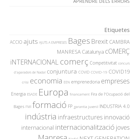
APRENDRE DELS ERRORS
Etiquetes
Bages
ajuts
Brexit
CAMBRA
ACCIO
AJUTS A EMPRESES
cOMERÇ
MANRESA
Catalunya
comerç
iNTERNACIONAL
Competitivitat
concurs
conjuntura
COVID19
COVID
COVID-19
d'aparadors de Nadal
economia
empreses
emprenedoria
crisi
EEN
Europa
Energia
Fira de l'Ocupació del
ESADE
financament
formació
INDUSTRIA 4.0
FP
Bages
garantia juvenil
FMI
indústria
innovació
infraestructures
internacionalització
joves
internacional
Manresa
NEXT GENERATION