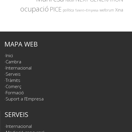
Nadal
ocupació
PICE
Xina
política
weforum
Talent+Empresa
MAPA WEB
Inici
Cambra
Internacional
Serveis
Tràmits
Comerç
Formació
Suport a l’Empresa
SERVEIS
Internacional