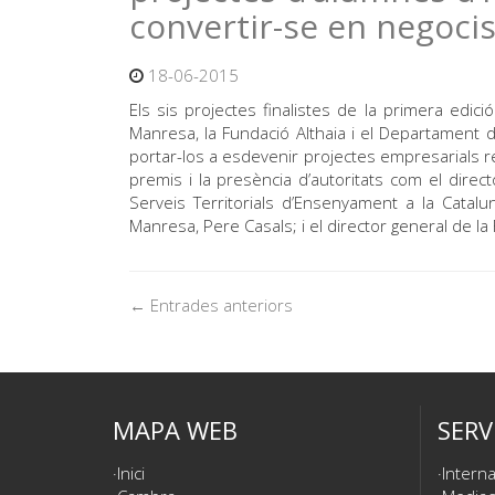
convertir-se en negocis
18-06-2015
Els sis projectes finalistes de la primera edi
Manresa, la Fundació Althaia i el Departament d’
portar-los a esdevenir projectes empresarials real
premis i la presència d’autoritats com el direc
Serveis Territorials d’Ensenyament a la Cata
Manresa, Pere Casals; i el director general de la
← Entrades anteriors
MAPA WEB
SERV
Inici
Interna