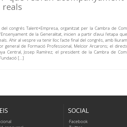
 reals
ció del congrés Talent+Empresa, organitzat per la Cambra de Co
Ensenyament de la Generalitat, inicien a partir d’avui l’etapa qu
s. Ahir al vespre va tenir lloc l’acte final del congrés, amb lliura
tor general de Formació Professional, Melcior Arcarons; el direct
lunya Central, Josep Ramírez; el president de la Cambra de Co
 Fundació […]
EIS
SOCIAL
cional
Facebook