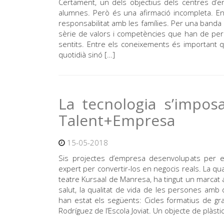
Certament, un dels objectius dels centres d’e
alumnes. Però és una afirmació incompleta. En 
responsabilitat amb les famílies. Per una banda hi
sèrie de valors i competències que han de perme
sentits. Entre els coneixements és important q
quotidià sinó […]
La tecnologia s’impos
Talent+Empresa
15-05-2018
Sis projectes d’empresa desenvolupats per 
expert per convertir-los en negocis reals. La qu
teatre Kursaal de Manresa, ha tingut un marcat 
salut, la qualitat de vida de les persones amb 
han estat els següents: Cicles formatius de gra
Rodríguez de l’Escola Joviat. Un objecte de plàst