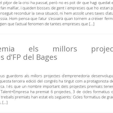
pitjor de la crisi ha passat, però no es pot dir que hagi quedat 
 fan malfiar, i queden bosses de gent i empreses que ho estan 
onseguit reconduir la seva situació, ni hem assolit unes taxes d’at
ssia. Hom pensa que l’atur s’esvairà quan tornem a créixer fer
agien que l’actual fenomen de tantes empreses que […]
emia els millors projec
 d’FP del Bages
 seus guardons als millors projectes d’emprenedoria desenvolup
uesta tercera edició del congrés ha tingut com a protagonista d
marca. I és que un nombre important dels projectes premiats tene
, Talent+Empresa ha premiat 6 projectes, 3 de cicles formatius 
s treballs premiats han estat els següents: Cicles formatius de grau
, […]