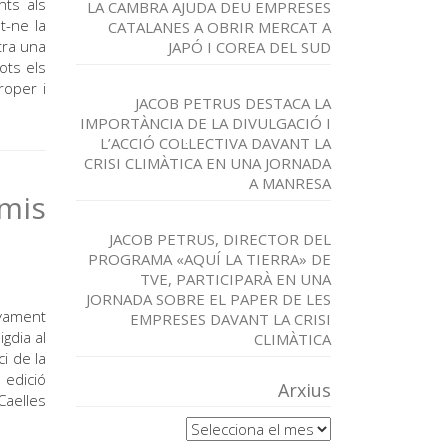
nts als
LA CAMBRA AJUDA DEU EMPRESES
t-ne la
CATALANES A OBRIR MERCAT A
ltra una
JAPÓ I COREA DEL SUD
ots els
roper i
JACOB PETRUS DESTACA LA
IMPORTÀNCIA DE LA DIVULGACIÓ I
L’ACCIÓ COL·LECTIVA DAVANT LA
CRISI CLIMÀTICA EN UNA JORNADA
A MANRESA
emis
JACOB PETRUS, DIRECTOR DEL
PROGRAMA «AQUÍ LA TIERRA» DE
TVE, PARTICIPARÀ EN UNA
JORNADA SOBRE EL PAPER DE LES
yament
EMPRESES DAVANT LA CRISI
gdia al
CLIMÀTICA
i de la
 edició
Arxius
Caelles
Arxius