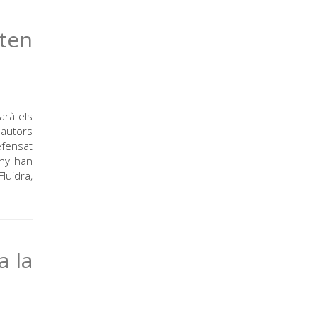
nten
arà els
 autors
efensat
any han
luidra,
a la