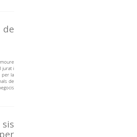
 de
omoure
jurat i
 per la
nals de
negocis
 sis
per