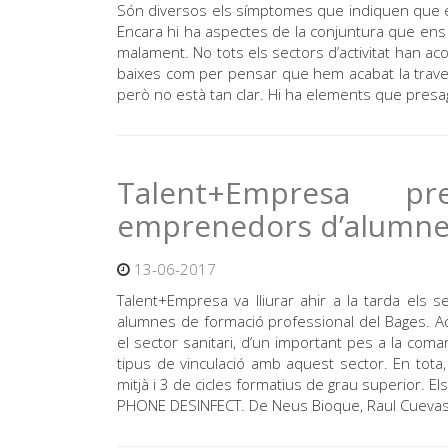
Són diversos els símptomes que indiquen que el 
Encara hi ha aspectes de la conjuntura que ens
malament. No tots els sectors d’activitat han ac
baixes com per pensar que hem acabat la trave
però no està tan clar. Hi ha elements que pres
Talent+Empresa pr
emprenedors d’alumnes
13-06-2017
Talent+Empresa va lliurar ahir a la tarda els
alumnes de formació professional del Bages. Aq
el sector sanitari, d’un important pes a la co
tipus de vinculació amb aquest sector. En tota
mitjà i 3 de cicles formatius de grau superior. El
PHONE DESINFECT. De Neus Bioque, Raul Cuevas