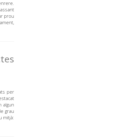
enrere.
passant
ur prou
mament,
tes
ats per
estacat
n algun
de grau
 mitjà: