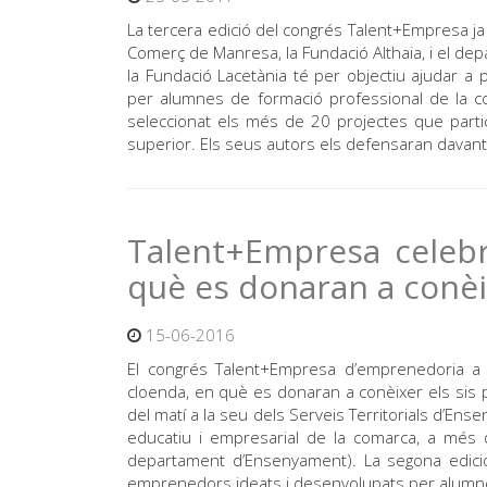
La tercera edició del congrés Talent+Empresa j
Comerç de Manresa, la Fundació Althaia, i el de
la Fundació Lacetània té per objectiu ajudar a 
per alumnes de formació professional de la c
seleccionat els més de 20 projectes que partic
superior. Els seus autors els defensaran davant 
Talent+Empresa celebra
què es donaran a conèi
15-06-2016
El congrés Talent+Empresa d’emprenedoria a 
cloenda, en què es donaran a conèixer els sis p
del matí a la seu dels Serveis Territorials d’En
educatiu i empresarial de la comarca, a més 
departament d’Ensenyament). La segona edici
emprenedors ideats i desenvolupats per alumne