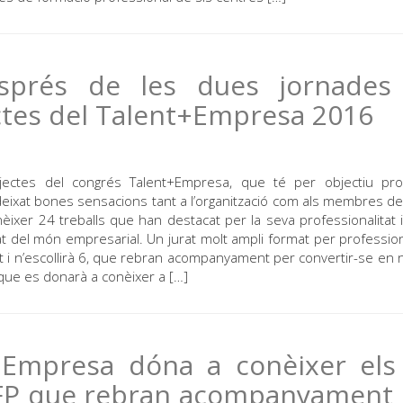
sprés de les dues jornades
ctes del Talent+Empresa 2016
jectes del congrés Talent+Empresa, que té per objectiu pr
eixat bones sensacions tant a l’organització com als membres del 
onèixer 24 treballs que han destacat per la seva professionalitat i
litat del món empresarial. Un jurat molt ampli format per professio
t i n’escollirà 6, que rebran acompanyament per convertir-se en 
 que es donarà a conèixer a […]
t+Empresa dóna a conèixer els
’FP que rebran acompanyament 