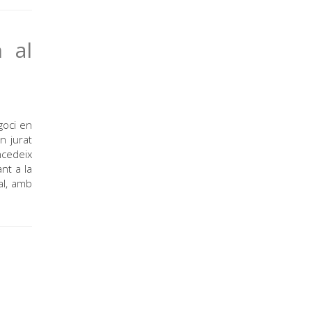
 al
goci en
n jurat
ncedeix
nt a la
al, amb