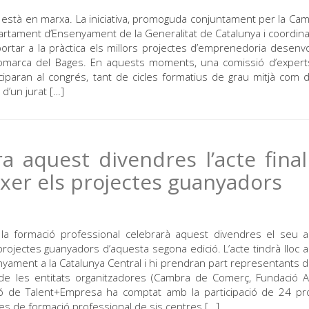
a està en marxa. La iniciativa, promoguda conjuntament per la Ca
partament d’Ensenyament de la Generalitat de Catalunya i coordin
portar a la pràctica els millors projectes d’emprenedoria desenv
omarca del Bages. En aquests moments, una comissió d’expert
iparan al congrés, tant de cicles formatius de grau mitjà com 
d’un jurat […]
 aquest divendres l’acte fina
xer els projectes guanyadors
la formació professional celebrarà aquest divendres el seu 
rojectes guanyadors d’aquesta segona edició. L’acte tindrà lloc a
senyament a la Catalunya Central i hi prendran part representants 
de les entitats organitzadores (Cambra de Comerç, Fundació Al
ó de Talent+Empresa ha comptat amb la participació de 24 pr
s de formació professional de sis centres […]