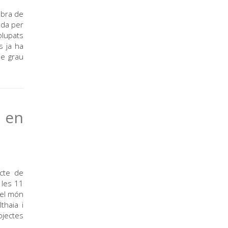
mbra de
ada per
olupats
s ja ha
de grau
l en
acte de
 les 11
del món
thaia i
ojectes