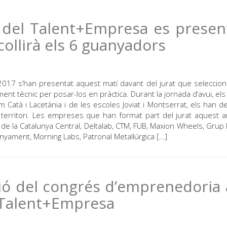
es del Talent+Empresa es prese
collirà els 6 guanyadors
 2017 s’han presentat aquest matí davant del jurat que seleccion
t tècnic per posar-los en pràctica. Durant la jornada d’avui, els
em Catà i Lacetània i de les escoles Joviat i Montserrat, els han d
erritori. Les empreses que han format part del jurat aquest 
 de la Catalunya Central, Deltalab, CTM, FUB, Maxion Wheels, Grup F
nyament, Morning Labs, Patronal Metal·lúrgica […]
ció del congrés d’emprenedoria 
 Talent+Empresa