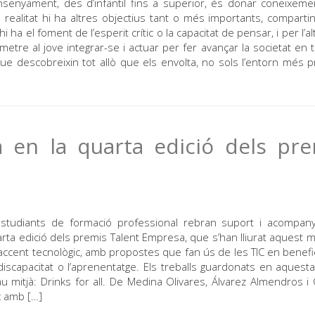
nsenyament, des d’infantil fins a superior, és donar coneixeme
realitat hi ha altres objectius tant o més importants, compartin
 ha el foment de l’esperit crític o la capacitat de pensar, i per l’a
tre al jove integrar-se i actuar per fer avançar la societat en t
ue descobreixin tot allò que els envolta, no sols l’entorn més p
a en la quarta edició dels pr
estudiants de formació professional rebran suport i acompan
arta edició dels premis Talent Empresa, que s’han lliurat aquest mi
accent tecnològic, amb propostes que fan ús de les TIC en benefic
discapacitat o l’aprenentatge. Els treballs guardonats en aquesta
u mitjà: Drinks for all. De Medina Olivares, Álvarez Almendros i 
ic amb […]