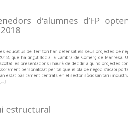
enedors d’alumnes d’FP opten
 2018
es educatius del territori han defensat els seus projectes de ne
2018, que ha tingut lloc a la Cambra de Comerç de Manresa. U
coltat les presentacions i haurà de decidir a quins projectes co
orament personalitzat per tal que el pla de negoci s’acabi porta
han estat bàsicament centrats en el sector sòciosanitari i industri
[…]
i estructural