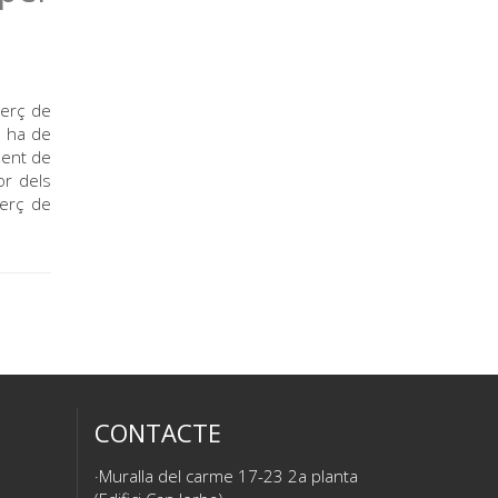
merç de
e ha de
ment de
or dels
merç de
CONTACTE
Muralla del carme 17-23 2a planta