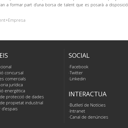
ran a formar part d’una borsa de talent que es posarà a disposició
lent+Empresa
EIS
SOCIAL
cional
Facebook
ió concursal
Twitter
es comercials
Linkedin
ria jurídica
ió energètica
INTERACTUA
 de protecció de dades
de propietat industrial
Butlletí de Notícies
 d’espais
Intranet
Canal de denúncies