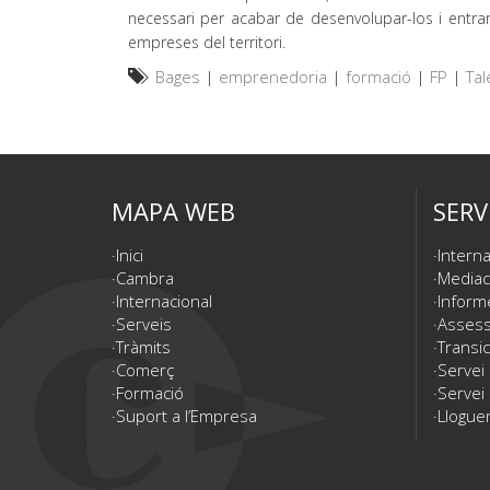
necessari per acabar de desenvolupar-los i entra
empreses del territori.
Bages
|
emprenedoria
|
formació
|
FP
|
Ta
MAPA WEB
SERV
Inici
Interna
Cambra
Mediac
Internacional
Inform
Serveis
Assesso
Tràmits
Transic
Comerç
Servei
Formació
Servei 
Suport a l’Empresa
Lloguer