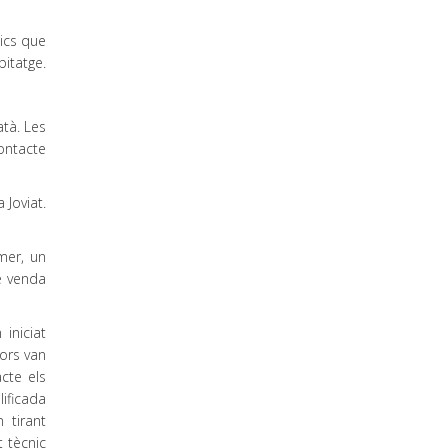
tics que
bitatge.
atà. Les
ontacte
 Joviat.
mer, un
de venda
iniciat
ors van
cte els
ificada
 tirant
 tècnic