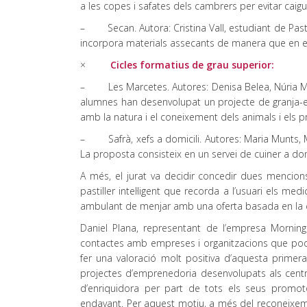
a les copes i safates dels cambrers per evitar caigu
– Secan. Autora: Cristina Vall, estudiant de Pastis
incorpora materials assecants de manera que en entr
×
Cicles formatius de grau superior:
– Les Marcetes. Autores: Denisa Belea, Núria Maurí
alumnes han desenvolupat un projecte de granja-esc
amb la natura i el coneixement dels animals i els p
– Safrà, xefs a domicili. Autores: Maria Munts, Ma
La proposta consisteix en un servei de cuiner a domi
A més, el jurat va decidir concedir dues mencions 
pastiller intel·ligent que recorda a l’usuari els 
ambulant de menjar amb una oferta basada en la c
Daniel Plana, representant de l’empresa Morning
contactes amb empreses i organitzacions que podri
fer una valoració molt positiva d’aquesta primer
projectes d’emprenedoria desenvolupats als centre
d’enriquidora per part de tots els seus promoto
endavant. Per aquest motiu, a més del reconeixem