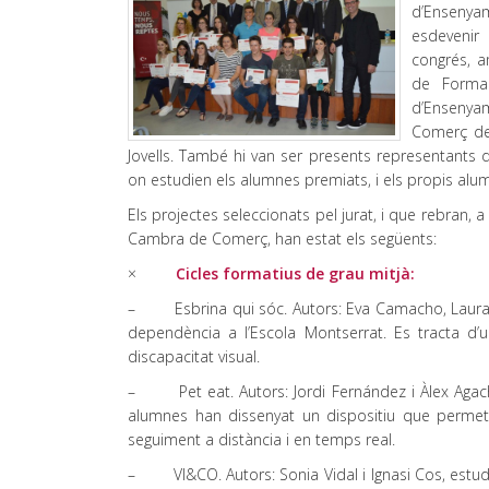
d’Ensenyam
esdevenir 
congrés, a
de Formaci
d’Ensenyam
Comerç de 
Jovells. També hi van ser presents representants
on estudien els alumnes premiats, i els propis alu
Els projectes seleccionats pel jurat, i que rebran
Cambra de Comerç, han estat els següents:
×
Cicles formatius de grau mitjà:
– Esbrina qui sóc. Autors: Eva Camacho, Laura Gui
dependència a l’Escola Montserrat. Es tracta d
discapacitat visual.
– Pet eat. Autors: Jordi Fernández i Àlex Agache, 
alumnes han dissenyat un dispositiu que permet
seguiment a distància i en temps real.
– VI&CO. Autors: Sonia Vidal i Ignasi Cos, estudia