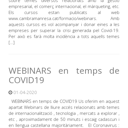
sobre temes diversos relacionats amb la gestió
empresarial, el comerç internacional, el màrqueting, etc.
Els cursos estan publicats al web
www.cambramanresa.cat/formacio/webinars. Amb
aquests cursos es vol acompanyar i donar eines a les
empreses per superar la crisi generada pel Covid-19.
Per això es farà molta incidència a tots aquells temes
[…]
WEBINARS en temps de
COVID19
01-04-2020
WEBINARS en temps de COVID19 Us oferim en aquest
apartat Webinars de lliure accés relacionats amb temes
de internacionalització , tecnologia , mercats a explorar ,
etc , aproximadament de 50 minuts i escaig cadascun i
en llengua castellana majoritàriament. El Coronavirus :