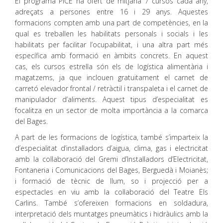
El programa PICE ha ofert de mitjana 7 cursos cada any,
adreçats a persones entre 16 i 29 anys. Aquestes
formacions compten amb una part de competències, en la
qual es treballen les habilitats personals i socials i les
habilitats per facilitar l’ocupabilitat, i una altra part més
específica amb formació en àmbits concrets. En aquest
cas, els cursos estrella són els de logística alimentària i
magatzems, ja que inclouen gratuïtament el carnet de
carretó elevador frontal / retràctil i transpaleta i el carnet de
manipulador d’aliments. Aquest tipus d’especialitat es
focalitza en un sector de molta importància a la comarca
del Bages.
A part de les formacions de logística, també s’imparteix la
d’especialitat d’instal·ladors d’aigua, clima, gas i electricitat
amb la col·laboració del Gremi d’Instal·ladors d’Electricitat,
Fontaneria i Comunicacions del Bages, Berguedà i Moianès;
i formació de tècnic de llum, so i projecció per a
espectacles en viu amb la col·laboració del Teatre Els
Carlins. També s’ofereixen formacions en soldadura,
interpretació dels muntatges pneumàtics i hidràulics amb la