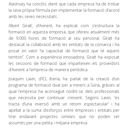
Alastruey ha conclòs dient que cada empresa ha de trobar
la seva pròpia fórmula per implementar la formació d’acord
amb les seves necessitats.
Albert Giralt, d’Avinent, ha explicat com s’estructura la
formació en aquesta empresa, que ofereix anualment més
de 9.000 hores de formació al seu personal. Giralt ha
destacat la col·labració amb les entitats de la comarca i ha
posat en valor “la capacitat de formació que té aquest
territori”. Com a experiència innovadora, Giralt ha exposat
les sessions de formació que imparteixen els proveïdors
d’Avinent a l’empresa de manera periòdica.
Joaquim Lavin, d’ICL Iberia, ha parlat de la creació d’un
programa de formació dual per a miners a Súria, gràcies al
qual l’empresa ha aconseguit nodrir-se dels professionals
que necessita per continuar creixent. Segons Lavin, “es
tracta d’una inversió amb un retorn espectacular” i ha
apel·lat a la suma d’esforços entre empreses i entitats per
tirar endavant projectes similars que no poden ser
assumits per una petita i mitjana empresa.