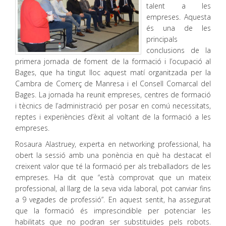
talent a les
empreses. Aquesta
és una de les
principals
conclusions de la
primera jornada de foment de la formació i l’ocupació al
Bages, que ha tingut lloc aquest matí organitzada per la
Cambra de Comerç de Manresa i el Consell Comarcal del
Bages. La jornada ha reunit empreses, centres de formació
i tècnics de l’administració per posar en comú necessitats,
reptes i experiències d’èxit al voltant de la formació a les
empreses.
Rosaura Alastruey, experta en networking professional, ha
obert la sessió amb una ponència en què ha destacat el
creixent valor que té la formació per als treballadors de les
empreses. Ha dit que “està comprovat que un mateix
professional, al llarg de la seva vida laboral, pot canviar fins
a 9 vegades de professió”. En aquest sentit, ha assegurat
que la formació és imprescindible per potenciar les
habilitats que no podran ser substituïdes pels robots.