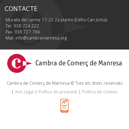
CONTACTE
Muralla del carme 17-23 2a planta (Edifici Can Jorba)
Tel. 938 724 222
Fax. 938 727 766
Mail.
info@cambramanresa.org
Cambra de Comerç de Manresa © Tots els drets reservats
|
Avís Legal
|
Política de privacitat
|
Política de cookies