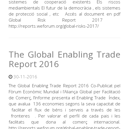
sistemes de cooperació existents Els riscos
mediambientals El futur de la democràcia , els sistemes
de protecció social , etc Accés al document en pdf
Global Risk Report 2017
http://reports.weforum.org/global-risks-2017/
The Global Enabling Trade
Report 2016
30-11-2016
The Global Enabling Trade Report 2016 Co-Publicat pel
Fòrum Econòmic Mundial i l’Aliança Global per Facilitació
de Comerç, l’Informe presenta el Enabling Trade Índex,
que avalua 136 economies segons la seva capacitat de
facilitar el flux de béns i serveis a través de les
fronteres . Per valorar el perfil de cada pais i les
facilitats que dona al comerç internacional.
http://reports.weforum.org/global-enabling-trade-report-