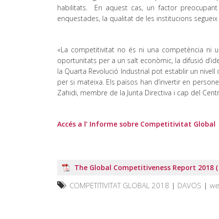
habilitats. En aquest cas, un factor preocupan
enquestades, la qualitat de les institucions segueix
«La competitivitat no és ni una competència ni
oportunitats per a un salt econòmic, la difusió d’i
la Quarta Revolució Industrial pot establir un nivel
per si mateixa. Els països han d’invertir en person
Zahidi, membre de la Junta Directiva i cap del Cent
Accés a l’ Informe sobre Competitivitat Global
The Global Competitiveness Report 2018 ( 
COMPETITIVITAT GLOBAL 2018
|
DAVOS
|
we