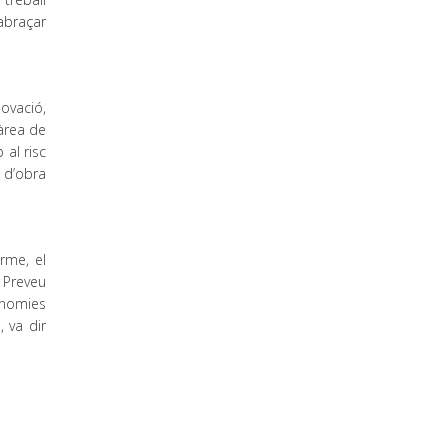
’abraçar
novació,
àrea de
 al risc
à d’obra
rme, el
 Preveu
onomies
 va dir