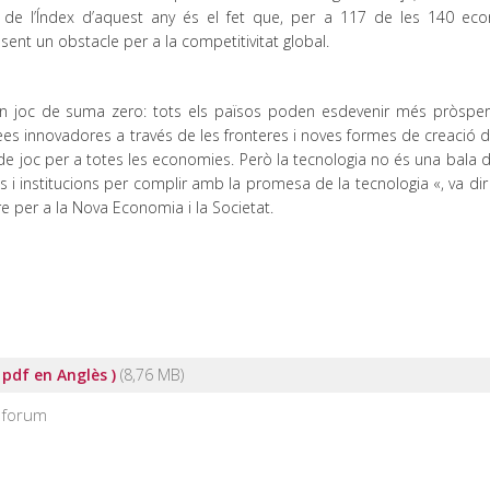
t de l’Índex d’aquest any és el fet que, per a 117 de les 140 ec
 sent un obstacle per a la competitivitat global.
 un joc de suma zero: tots els països poden esdevenir més pròspe
dees innovadores a través de les fronteres i noves formes de creació d
l de joc per a totes les economies. Però la tecnologia no és una bala 
es i institucions per complir amb la promesa de la tecnologia «, va di
re per a la Nova Economia i la Societat.
pdf en Anglès )
forum