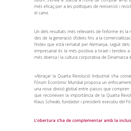
més eficaç per a les polítiques de reinserció i rec
el canvi.
Un dels resultats més rellevants de l’informe és la 
des de la generació d’idees fins a la comercialit
l’índex que està rematat per Alemanya, seguit dels 
empresarial és la més positiva a Israel i tendeix 
més diversa i la cultura corporativa de Dinamarca és
«Abraçar la Quarta Revolució Industrial s’ha conv
Fòrum Econòmic Mundial proposa un enfocament per
una nova divisió global entre països que compren
que reconeixen la importància de la Quarta Revolu
Klaus Schwab, fundador i president executiu del 
L’obertura s’ha de complementar amb la inclus