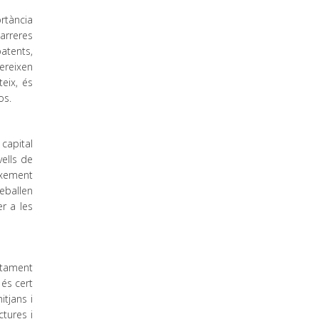
ortància
arreres
patents,
ereixen
eix, és
os.
 capital
ells de
eixement
reballen
r a les
rtament
 és cert
tjans i
tures i