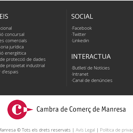
EIS
SOCIAL
cional
Facebook
ió concursal
Twitter
es comercials
Linkedin
ria jurídica
ió energètica
INTERACTUA
 de protecció de dades
de propietat industrial
Butlletí de Notícies
 d’espais
Intranet
Canal de denúncies
nresa © Tots els drets reservats |
Avís Legal
|
Política de privac