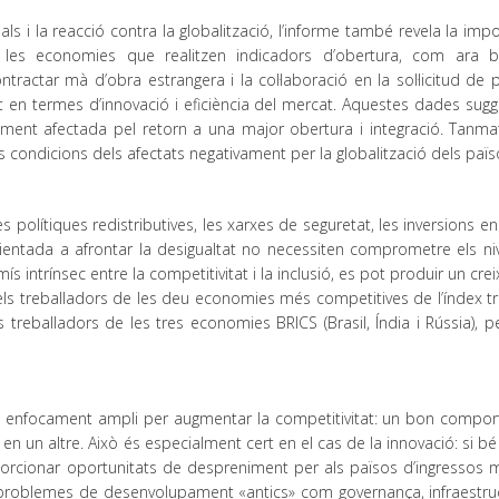
 i la reacció contra la globalització, l’informe també revela la imp
, les economies que realitzen indicadors d’obertura, com ara b
ontractar mà d’obra estrangera i la col·laboració en la sol·licitud de 
t en termes d’innovació i eficiència del mercat. Aquestes dades sugg
ment afectada pel retorn a una major obertura i integració. Tanmat
s condicions dels afectats negativament per la globalització dels païs
olítiques redistributives, les xarxes de seguretat, les inversions en
entada a afrontar la desigualtat no necessiten comprometre els niv
intrínsec entre la competitivitat i la inclusió, es pot produir un cr
 els treballadors de les deu economies més competitives de l’índex t
reballadors de les tres economies BRICS (Brasil, Índia i Rússia), pe
’un enfocament ampli per augmentar la competitivitat: un bon compo
 un altre. Això és especialment cert en el cas de la innovació: si bé
orcionar oportunitats de despreniment per als països d’ingressos mi
s problemes de desenvolupament «antics» com governança, infraestruc