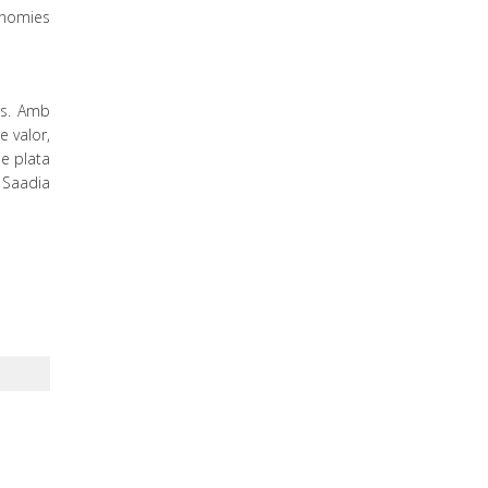
onomies
rs. Amb
e valor,
de plata
r Saadia