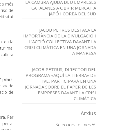
LA CAMBRA AJUDA DEU EMPRESES
ada més
CATALANES A OBRIR MERCAT A
risc de
JAPÓ I COREA DEL SUD
itivitat
JACOB PETRUS DESTACA LA
IMPORTÀNCIA DE LA DIVULGACIÓ I
L’ACCIÓ COL·LECTIVA DAVANT LA
l en la
CRISI CLIMÀTICA EN UNA JORNADA
utur mai
A MANRESA
cultura
JACOB PETRUS, DIRECTOR DEL
PROGRAMA «AQUÍ LA TIERRA» DE
pilars.
TVE, PARTICIPARÀ EN UNA
era» de
JORNADA SOBRE EL PAPER DE LES
ació de
EMPRESES DAVANT LA CRISI
CLIMÀTICA
Arxius
ra. Per
Arxius
 per al
 treball