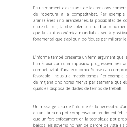
En un moment d’escalada de les tensions comercials
de l’obertura a la competitivitat. Per exemple
aranzelàries i no aranzelàries, la possibilitat de c
entre d’altres, també solen tenir un bon rendimen
que la salut econòmica mundial es veurà positiva
fonamental que s’apliquin polítiques per millorar le
L’informe també presenta un ferm argument que les p
humà, així com una imposició progressiva més ori
competitivitat d’una economia. Sense cap compromís 
favorable i inclusiu al mateix temps. Per exemple,
de mitjana cinc hores menys per setmana que els t
quals es disposa de dades de temps de treball.
Un missatge clau de l’informe és la necessitat d
en una àrea no pot compensar un rendiment feble en
que un fort enfocament en la tecnologia pot prop
baixos, els governs no han de perdre de vista el