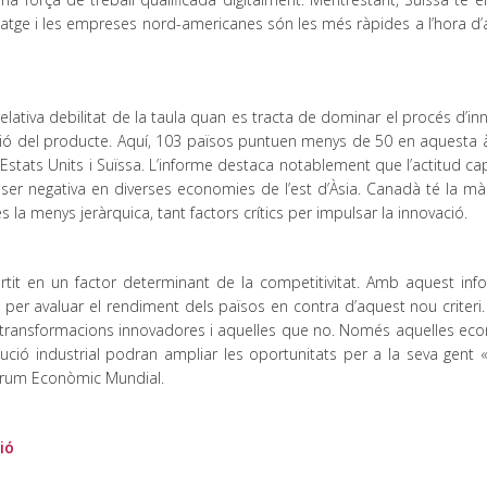
iclatge i les empreses nord-americanes són les més ràpides a l’hora d
relativa debilitat de la taula quan es tracta de dominar el procés d’in
zació del producte. Aquí, 103 països puntuen menys de 50 en aquesta 
Estats Units i Suïssa. L’informe destaca notablement que l’actitud cap
a ser negativa en diverses economies de l’est d’Àsia. Canadà té la m
 la menys jeràrquica, tant factors crítics per impulsar la innovació.
ertit en un factor determinant de la competitivitat. Amb aquest info
 avaluar el rendiment dels països en contra d’aquest nou criteri.
 transformacions innovadores i aquelles que no. Només aquelles ec
ció industrial podran ampliar les oportunitats per a la seva gent «,
Fòrum Econòmic Mundial.
ió