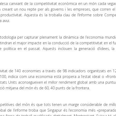
alesa canviant de la competitivitat econòmica en un món cada veg
à creant un nou repte per als governs i les empreses, que corren el 
productivitat. Aquesta és la troballa clau de l’Informe sobre Compet
 avui.
metodologia per capturar plenament la dinàmica de l’economia mundia
 tindran el major impacte en la conducció de la competitivitat en el f
 política en el passat. Aquests inclouen la generació d’idees, la 
vitat de 140 economies a través de 98 indicadors organitzats en 12 
a 100, indica com una economia està propera a l’estat ideal o «front
Estats Units aconsegueixen el millor rendiment global amb una puntu
ció mitjana del món és de 60, 40 punts de la frontera.
etitives del món és que tots tenen un marge considerable de millo
obal de l’informe troba que Singapur és l’economia més «preparada
a força de treball qualificada digitalment. Mentrestant, Suïssa té el