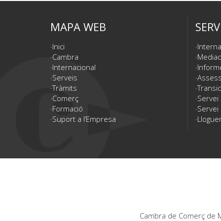
MAPA WEB
SERV
Inici
Interna
Cambra
Mediac
Internacional
Inform
Serveis
Assesso
Tràmits
Transic
Comerç
Servei
Formació
Servei 
Suport a l’Empresa
Lloguer
Cambra de Comerç de Ma