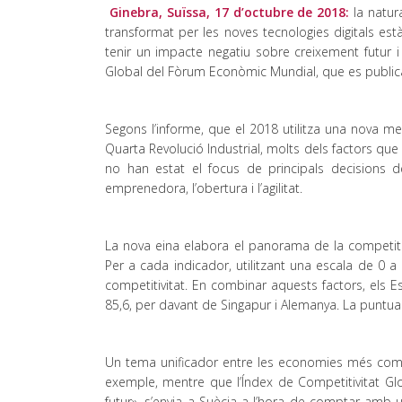
Ginebra, Suïssa, 17 d’octubre de 2018:
la natur
transformat per les noves tecnologies digitals est
tenir un impacte negatiu sobre creixement futur i 
Global del Fòrum Econòmic Mundial, que es publica
Segons l’informe, que el 2018 utilitza una nova 
Quarta Revolució Industrial, molts dels factors que
no han estat el focus de principals decisions de
emprenedora, l’obertura i l’agilitat.
La nova eina elabora el panorama de la competiti
Per a cada indicador, utilitzant una escala de 0 
competitivitat. En combinar aquests factors, els 
85,6, per davant de Singapur i Alemanya. La puntua
Un tema unificador entre les economies més comp
exemple, mentre que l’Índex de Competitivitat Gl
futur», s’envia a Suècia a l’hora de comptar amb un