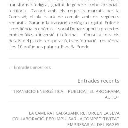
transformació digital, igualtat de gènere i cohesió social i
territorial. D’acord amb els requisits marcats per la
Comissió, el pla haurà de complir amb els següents
requisits: Garantir la transició ecològica i digital Enfortir
la resiliència econòmica i social Donar suport a projectes
emblemàtics d’inversió i reforma Consulta tots els
detalls del pla de recuperació, transformació i resiliència
i les 10 polítiques palanca: España Puede
← Entrades anteriors
Entrades recents
TRANSICIÓ ENERGÈTICA – PUBLICAT EL PROGRAMA
AUTO+
LA CAMBRA I CAIXABANK REFORCEN LA SEVA
COL·LABORACIÓ PER IMPULSAR LA COMPETITIVITAT
EMPRESARIAL DEL BAGES