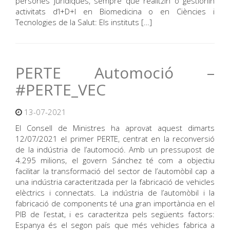
persones jurídiques, sempre que realitzin o gestionin
activitats d’I+D+I en Biomedicina o en Ciències i
Tecnologies de la Salut: Els instituts […]
PERTE Automoció –
#PERTE_VEC
13-07-2021
El Consell de Ministres ha aprovat aquest dimarts
12/07/2021 el primer PERTE, centrat en la reconversió
de la indústria de l’automoció. Amb un pressupost de
4.295 milions, el govern Sánchez té com a objectiu
facilitar la transformació del sector de l’automòbil cap a
una indústria caracteritzada per la fabricació de vehicles
elèctrics i connectats. La indústria de l’automòbil i la
fabricació de components té una gran importància en el
PIB de l’estat, i es caracteritza pels següents factors:
Espanya és el segon país que més vehicles fabrica a