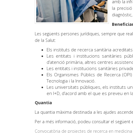
amb la inf
la precisi
diagnòstic,
Beneficiar
Les següents persones jurídiques, sempre que realit
de la Salut:
Els instituts de recerca sanitària acreditats
Les entitats i institucions sanitàries púb
d’atenció primària, altres centres assistenci
Les entitats i institucions sanitàries pri
Els Organismes Públics de Recerca (OPI) de
Tecnologia i la Innovació.
Les universitats públiques, els instituts un
en I+D, d’acord amb el que es preveu en la
Quantia
La quantia màxima destinada a les ajudes ascendei
Per a més informació, podeu consultar el següent e
Convocatòria de projectes de recerca en medicina