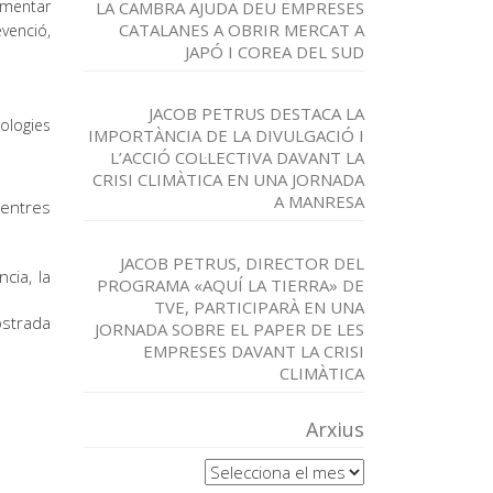
rementar
LA CAMBRA AJUDA DEU EMPRESES
CATALANES A OBRIR MERCAT A
venció,
JAPÓ I COREA DEL SUD
JACOB PETRUS DESTACA LA
nologies
IMPORTÀNCIA DE LA DIVULGACIÓ I
L’ACCIÓ COL·LECTIVA DAVANT LA
CRISI CLIMÀTICA EN UNA JORNADA
A MANRESA
centres
JACOB PETRUS, DIRECTOR DEL
cia, la
PROGRAMA «AQUÍ LA TIERRA» DE
TVE, PARTICIPARÀ EN UNA
mostrada
JORNADA SOBRE EL PAPER DE LES
EMPRESES DAVANT LA CRISI
CLIMÀTICA
Arxius
Arxius