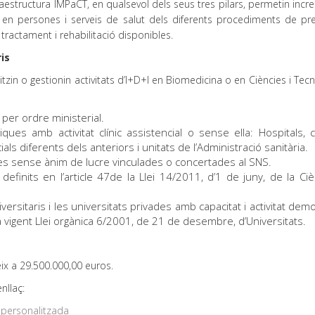
raestructura IMPaCT, en qualsevol dels seus tres pilars, permetin inc
ó en persones i serveis de salut dels diferents procediments de pre
 tractament i rehabilitació disponibles.
is
zin o gestionin activitats d’I+D+I en Biomedicina o en Ciències i Tec
 per ordre ministerial.
liques amb activitat clínic assistencial o sense ella: Hospitals, 
als diferents dels anteriors i unitats de l’Administració sanitària.
vades sense ànim de lucre vinculades o concertades al SNS.
finits en l’article 47de la Llei 14/2011, d’1 de juny, de la Cièn
iversitaris i les universitats privades amb capacitat i activitat de
 vigent Llei orgànica 6/2001, de 21 de desembre, d’Universitats.
x a 29.500.000,00 euros.
nllaç:
 personalitzada