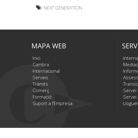
NEXT GENERATION
MAPA WEB
SERV
Inici
Interna
Cambra
Mediac
Internacional
Inform
Serveis
Assesso
Tràmits
Transic
Comerç
Servei
Formació
Servei 
Suport a l’Empresa
Lloguer