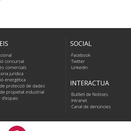
EIS
SOCIAL
cional
Facebook
ió concursal
Twitter
es comercials
Linkedin
ria jurídica
ió energètica
INTERACTUA
 de protecció de dades
de propietat industrial
Butlletí de Notícies
 d’espais
Intranet
Canal de denúncies