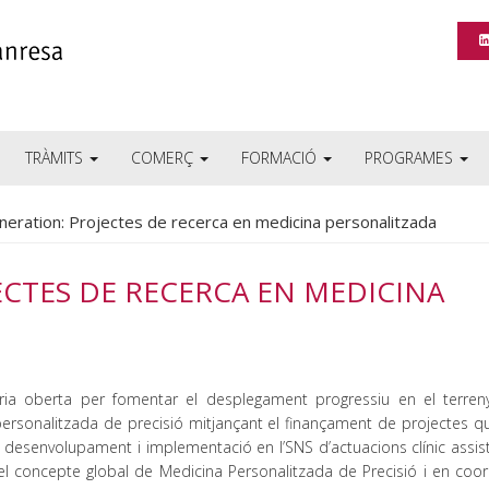
TRÀMITS
COMERÇ
FORMACIÓ
PROGRAMES
eration: Projectes de recerca en medicina personalitzada
ECTES DE RECERCA EN MEDICINA
ria oberta per fomentar el desplegament progressiu en el terren
ersonalitzada de precisió mitjançant el finançament de projectes qu
l desenvolupament i implementació en l’SNS d’actuacions clínic assis
el concepte global de Medicina Personalitzada de Precisió i en coor