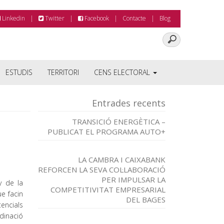
Linkedin
Twitter
Facebook
Contacte
Blog
ESTUDIS
TERRITORI
CENS ELECTORAL
Entrades recents
TRANSICIÓ ENERGÈTICA –
PUBLICAT EL PROGRAMA AUTO+
LA CAMBRA I CAIXABANK
REFORCEN LA SEVA COL·LABORACIÓ
PER IMPULSAR LA
y de la
COMPETITIVITAT EMPRESARIAL
e facin
DEL BAGES
tencials
dinació