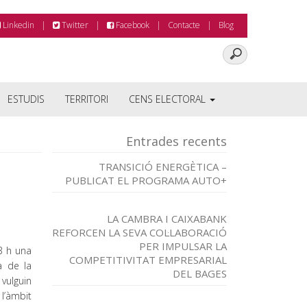
Linkedin
Twitter
Facebook
Contacte
Blog
ESTUDIS
TERRITORI
CENS ELECTORAL
Entrades recents
TRANSICIÓ ENERGÈTICA –
PUBLICAT EL PROGRAMA AUTO+
LA CAMBRA I CAIXABANK
REFORCEN LA SEVA COL·LABORACIÓ
PER IMPULSAR LA
3 h una
COMPETITIVITAT EMPRESARIAL
a de la
DEL BAGES
vulguin
l’àmbit