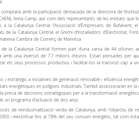
l.
 comptarà amb la participació destacada de la directora de l’Institu
(ICAEN), Anna Camp, així com dels representants de les entitats que l
s a la Catalunya Central: l’Associació d’Empresaris de Bufalvent, el 
s de la Catalunya Central, el Gremi d’Instal·ladors d’Electricitat, Font
a mateixa Cambra de Comerç de Manresa.
a de la Catalunya Central formen part d’una xarxa de 44 oficines a
gia amb una inversió de 7,7 milions d’euros. Estan pensades per aju
r els seus processos productius i facilitar-los la transició cap a u
 i estratègic a iniciatives de generació renovable i eficiència energèti
tats energètiques en polígons industrials. També assessoraran en la 
 la presa de decisions estratègiques per a la transformació energètic
b un programa d’actuació de dos anys.
cés de reindustrialització verda de Catalunya, amb l’objectiu de re
 2050 i electrificar fins al 78% del seu consum energètic, tal com esta