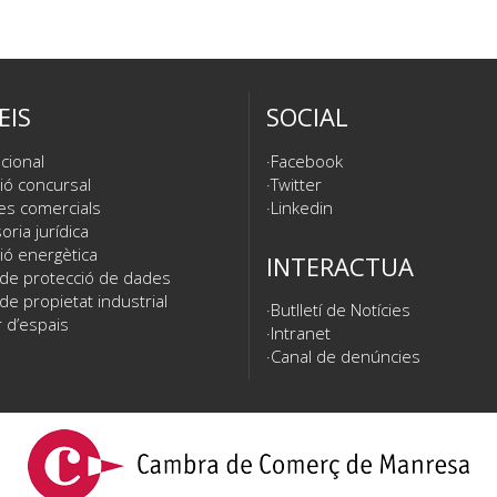
EIS
SOCIAL
cional
Facebook
ió concursal
Twitter
es comercials
Linkedin
ria jurídica
ió energètica
INTERACTUA
 de protecció de dades
de propietat industrial
Butlletí de Notícies
 d’espais
Intranet
Canal de denúncies