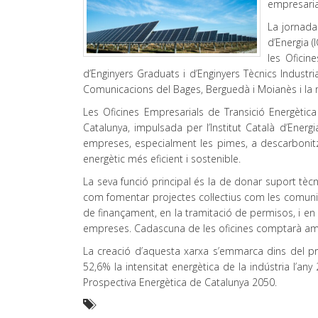
empresaria
La jornada
d’Energia 
les Oficine
d’Enginyers Graduats i d’Enginyers Tècnics Industrial
Comunicacions del Bages, Berguedà i Moianès i l
Les Oficines Empresarials de Transició Energètic
Catalunya, impulsada per l’Institut Català d’Ener
empreses, especialment les pimes, a descarbonitza
energètic més eficient i sostenible.
La seva funció principal és la de donar suport tècnic
com fomentar projectes col·lectius com les comuni
de finançament, en la tramitació de permisos, i en
empreses. Cadascuna de les oficines comptarà am
La creació d’aquesta xarxa s’emmarca dins del pro
52,6% la intensitat energètica de la indústria l’any
Prospectiva Energètica de Catalunya 2050.