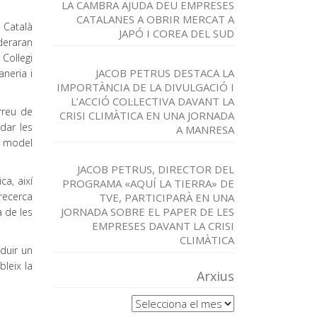
LA CAMBRA AJUDA DEU EMPRESES
CATALANES A OBRIR MERCAT A
t Català
JAPÓ I COREA DEL SUD
ideraran
Col·legi
JACOB PETRUS DESTACA LA
aneria i
IMPORTÀNCIA DE LA DIVULGACIÓ I
L’ACCIÓ COL·LECTIVA DAVANT LA
rreu de
CRISI CLIMÀTICA EN UNA JORNADA
dar les
A MANRESA
n model
JACOB PETRUS, DIRECTOR DEL
ca, així
PROGRAMA «AQUÍ LA TIERRA» DE
recerca
TVE, PARTICIPARÀ EN UNA
JORNADA SOBRE EL PAPER DE LES
a de les
EMPRESES DAVANT LA CRISI
CLIMÀTICA
duir un
bleix la
Arxius
Arxius