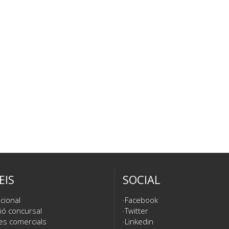
EIS
SOCIAL
cional
Facebook
ió concursal
Twitter
es comercials
Linkedin