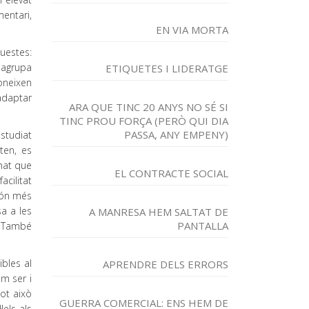
mentari,
EN VIA MORTA
uestes:
 agrupa
ETIQUETES I LIDERATGE
oneixen
 adaptar
ARA QUE TINC 20 ANYS NO SÉ SI
TINC PROU FORÇA (PERÒ QUI DIA
PASSA, ANY EMPENY)
studiat
ten, es
nat que
EL CONTRACTE SOCIAL
cilitat
 són més
sa a les
A MANRESA HEM SALTAT DE
PANTALLA
. També
bles al
APRENDRE DELS ERRORS
m ser i
ot això
GUERRA COMERCIAL: ENS HEM DE
lels als