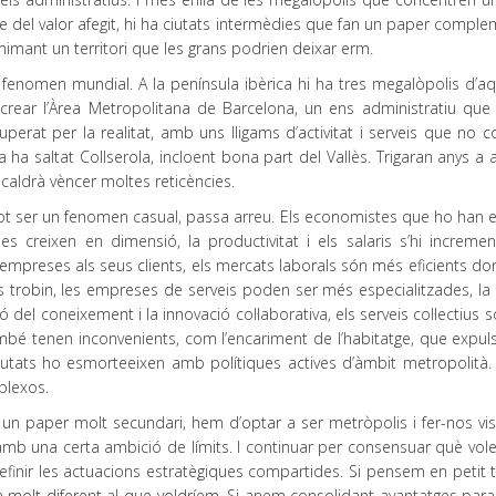
e del valor afegit, hi ha ciutats intermèdies que fan un paper comple
 animant un territori que les grans podrien deixar erm.
 fenomen mundial. A la península ibèrica hi ha tres megalòpolis d’aq
 crear l’Àrea Metropolitana de Barcelona, un ens administratiu que
erat per la realitat, amb uns lligams d’activitat i serveis que no c
a ha saltat Collserola, incloent bona part del Vallès. Trigaran anys a
 caldrà vèncer moltes reticències.
ot ser un fenomen casual, passa arreu. Els economistes que ho han e
creixen en dimensió, la productivitat i els salaris s’hi incremen
empreses als seus clients, els mercats laborals són més eficients do
trobin, les empreses de serveis poden ser més especialitzades, la fa
del coneixement i la innovació col·laborativa, els serveis col·lectius
 també tenen inconvenients, com l’encariment de l’habitatge, que expul
utats ho esmorteeixen amb polítiques actives d’àmbit metropolità
plexos.
un paper molt secundari, hem d’optar a ser metròpolis i fer-nos visi
b una certa ambició de límits. I continuar per consensuar què vole
finir les actuacions estratègiques compartides. Si pensem en petit t
molt diferent al que voldríem. Si anem consolidant avantatges paral·