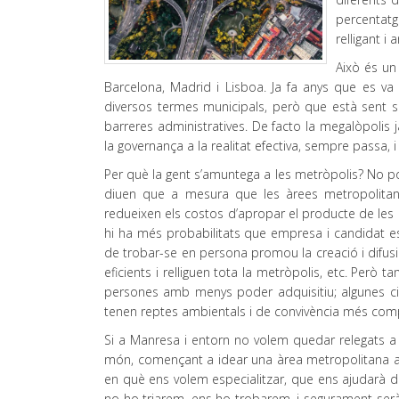
percentatg
relligant i
Això és un
Barcelona, Madrid i Lisboa. Ja fa anys que es va
diversos termes municipals, però que està sent sup
barreres administratives. De facto la megalòpolis j
la governança a la realitat efectiva, sempre passa, i
Per què la gent s’amuntega a les metròpolis? No p
diuen que a mesura que les àrees metropolitanes 
redueixen els costos d’apropar el producte de les 
hi ha més probabilitats que empresa i candidat es 
de trobar-se en persona promou la creació i difusió 
eficients i relliguen tota la metròpolis, etc. Però
persones amb menys poder adquisitiu; algunes ci
tenen reptes ambientals i de convivència més com
Si a Manresa i entorn no volem quedar relegats a 
món, començant a idear una àrea metropolitana am
en què ens volem especialitzar, que ens ajudarà de
no ho triarem, ens ho trobarem, i segurament serà 