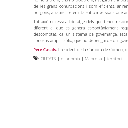
de les grans conurbacions i som eficients, anirem 
polígons, atraure i retenir talent o inversions que ar
Tot això necessita lideratge dels que tenen respon
diferent al que es genera espontàniament requer
descomptat, cal un sistema de governança, estabili
consens ampli i sòlid, que no depengui de qui go
Pere Casals.
President de la Cambra de Comerç 
CIUTATS
|
economia
|
Manresa
|
territori