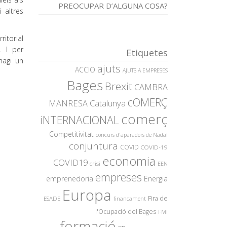
PREOCUPAR D’ALGUNA COSA?
i altres
itorial
. I per
Etiquetes
 hagi un
ajuts
ACCIO
AJUTS A EMPRESES
Bages
Brexit
CAMBRA
cOMERÇ
MANRESA
Catalunya
comerç
iNTERNACIONAL
Competitivitat
concurs d'aparadors de Nadal
conjuntura
COVID
COVID-19
economia
COVID19
crisi
EEN
empreses
emprenedoria
Energia
Europa
Fira de
ESADE
financament
l'Ocupació del Bages
FMI
formació