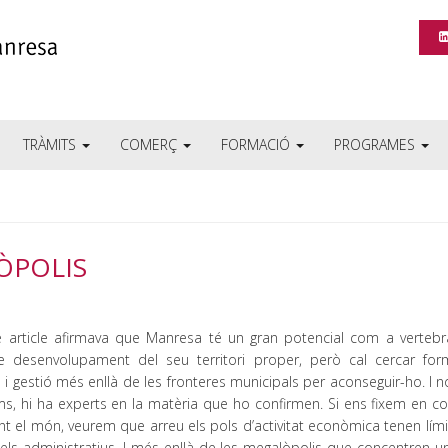
TRÀMITS
COMERÇ
FORMACIÓ
PROGRAMES
ÒPOLIS
e article afirmava que Manresa té un gran potencial com a vertebr
e desenvolupament del seu territori proper, però cal cercar fo
ó i gestió més enllà de les fronteres municipals per aconseguir-ho. I n
ms, hi ha experts en la matèria que ho confirmen. Si ens fixem en c
nt el món, veurem que arreu els pols d’activitat econòmica tenen lím
dels administratius. I més enllà de les megalòpolis que concentren u