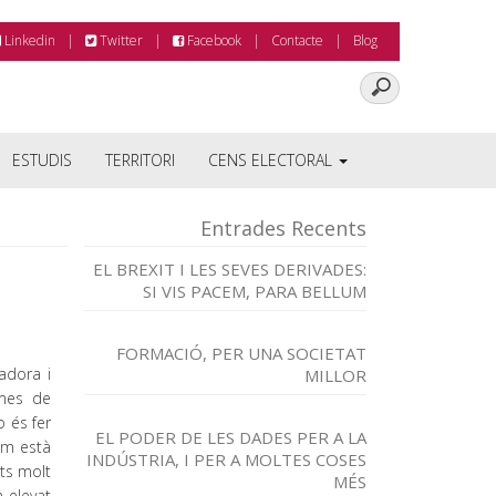
Linkedin
Twitter
Facebook
Contacte
Blog
ESTUDIS
TERRITORI
CENS ELECTORAL
Entrades Recents
EL BREXIT I LES SEVES DERIVADES:
SI VIS PACEM, PARA BELLUM
FORMACIÓ, PER UNA SOCIETAT
adora i
MILLOR
rmes de
o és fer
EL PODER DE LES DADES PER A LA
om està
INDÚSTRIA, I PER A MOLTES COSES
its molt
MÉS
n elevat