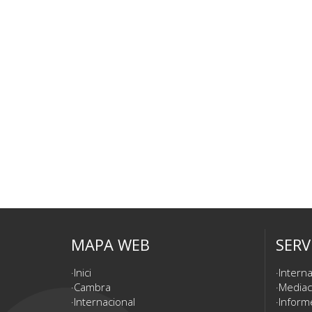
MAPA WEB
SERV
Inici
Interna
Cambra
Mediac
Internacional
Inform