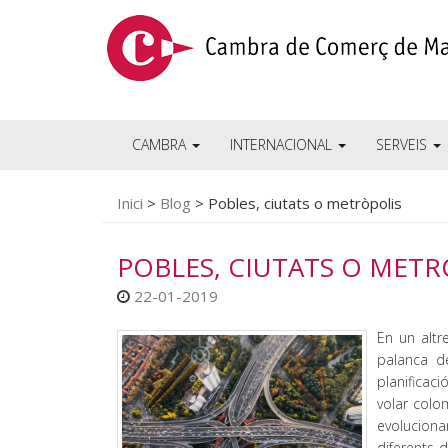
CAMBRA
INTERNACIONAL
SERVEIS
Inici
>
Blog
>
Pobles, ciutats o metròpolis
POBLES, CIUTATS O METR
22-01-2019
En un altr
palanca d
planificaci
volar colo
evoluciona
diferents 