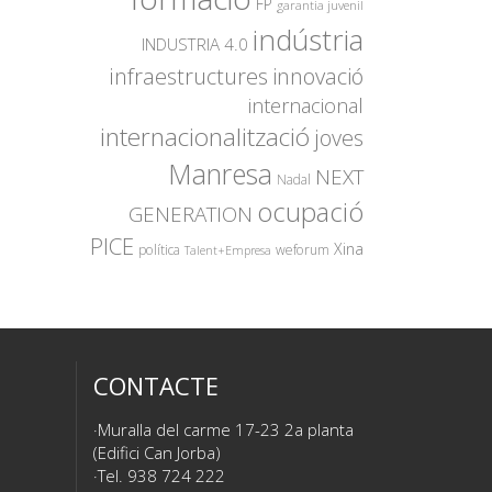
FP
garantia juvenil
indústria
INDUSTRIA 4.0
innovació
infraestructures
internacional
internacionalització
joves
Manresa
NEXT
Nadal
ocupació
GENERATION
PICE
Xina
política
weforum
Talent+Empresa
CONTACTE
Muralla del carme 17-23 2a planta
(Edifici Can Jorba)
Tel. 938 724 222