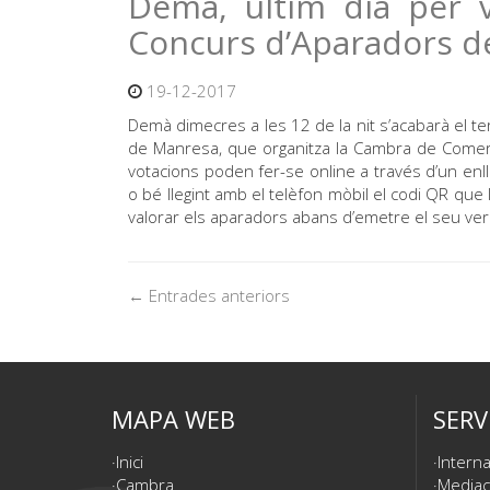
Demà, últim dia per v
Concurs d’Aparadors d
19-12-2017
Demà dimecres a les 12 de la nit s’acabarà el te
de Manresa, que organitza la Cambra de Comer
votacions poden fer-se online a través d’un e
o bé llegint amb el telèfon mòbil el codi QR que 
valorar els aparadors abans d’emetre el seu vere
← Entrades anteriors
MAPA WEB
SERV
Inici
Interna
Cambra
Mediac