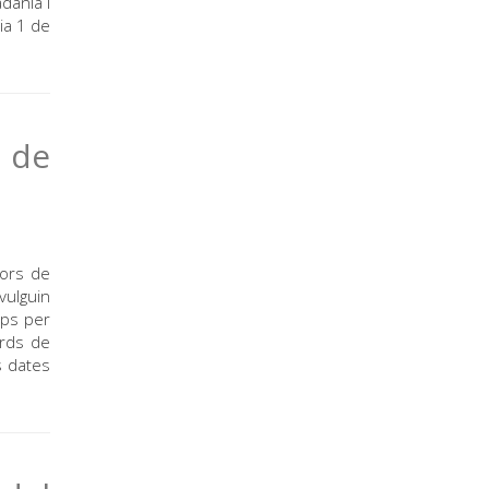
dania i
ia 1 de
l de
dors de
vulguin
mps per
ords de
s dates