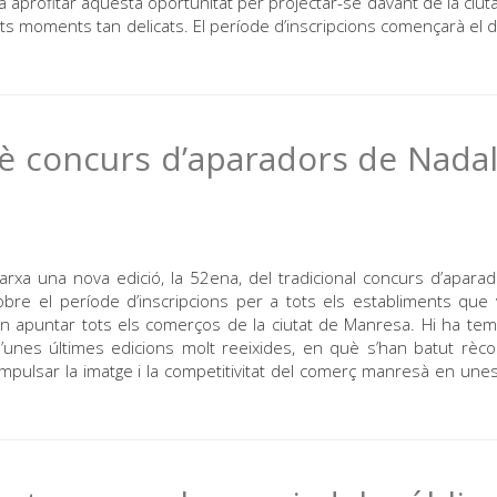
profitar aquesta oportunitat per projectar-se davant de la ciuta
ests moments tan delicats. El període d’inscripcions començarà el d
è concurs d’aparadors de Nada
 una nova edició, la 52ena, del tradicional concurs d’apara
bre el període d’inscripcions per a tots els establiments que 
poden apuntar tots els comerços de la ciutat de Manresa. Hi ha te
’unes últimes edicions molt reeixides, en què s’han batut rèc
’impulsar la imatge i la competitivitat del comerç manresà en une