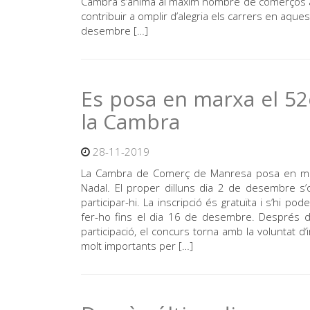
Cambra s’anima al màxim nombre de comerços a a
contribuir a omplir d’alegria els carrers en aqu
desembre […]
Es posa en marxa el 52
la Cambra
28-11-2019
La Cambra de Comerç de Manresa posa en marxa
Nadal. El proper dilluns dia 2 de desembre s’o
participar-hi. La inscripció és gratuïta i s’hi 
fer-ho fins el dia 16 de desembre. Després d
participació, el concurs torna amb la voluntat d
molt importants per […]