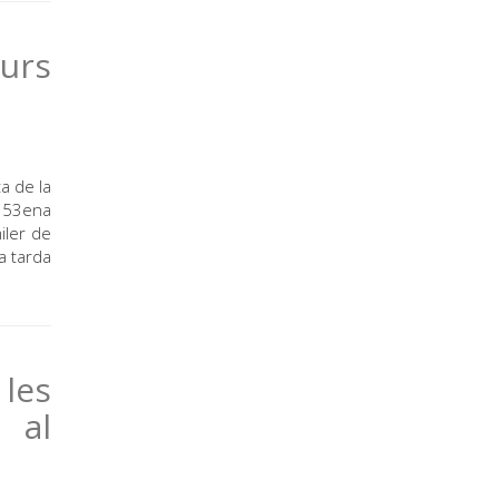
urs
ta de la
a 53ena
iler de
a tarda
 les
 al