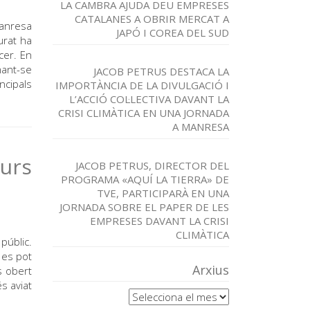
LA CAMBRA AJUDA DEU EMPRESES
CATALANES A OBRIR MERCAT A
Manresa
JAPÓ I COREA DEL SUD
urat ha
cer. En
mant-se
JACOB PETRUS DESTACA LA
ncipals
IMPORTÀNCIA DE LA DIVULGACIÓ I
L’ACCIÓ COL·LECTIVA DAVANT LA
CRISI CLIMÀTICA EN UNA JORNADA
A MANRESA
urs
JACOB PETRUS, DIRECTOR DEL
PROGRAMA «AQUÍ LA TIERRA» DE
TVE, PARTICIPARÀ EN UNA
JORNADA SOBRE EL PAPER DE LES
EMPRESES DAVANT LA CRISI
CLIMÀTICA
públic.
 es pot
Arxius
s obert
s aviat
Arxius