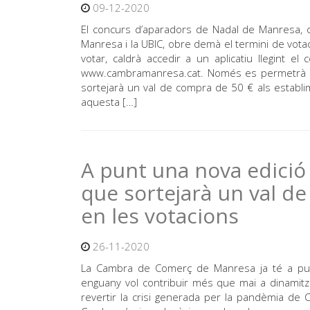
09-12-2020
El concurs d’aparadors de Nadal de Manresa, 
Manresa i la UBIC, obre demà el termini de votac
votar, caldrà accedir a un aplicatiu llegint e
www.cambramanresa.cat. Només es permetrà eme
sortejarà un val de compra de 50 € als establi
aquesta […]
A punt una nova edició
que sortejarà un val d
en les votacions
26-11-2020
La Cambra de Comerç de Manresa ja té a pun
enguany vol contribuir més que mai a dinamitzar
revertir la crisi generada per la pandèmia de C