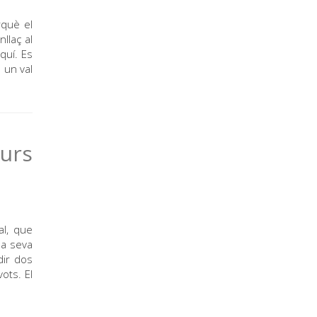
rquè el
llaç al
quí. Es
 un val
urs
al, que
la seva
dir dos
ots. El