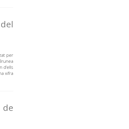
 del
zat per
 Brunea
 d’ells
a xifra
l de