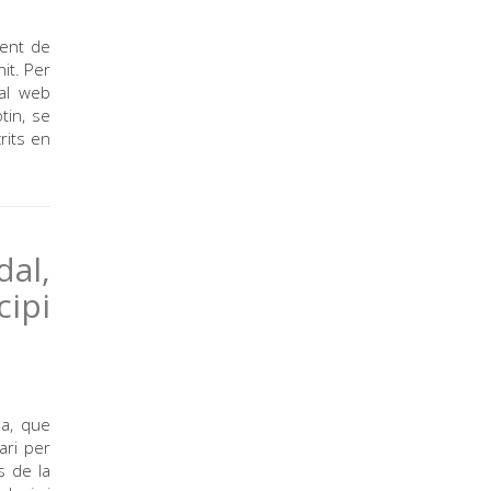
ment de
it. Per
 al web
tin, se
rits en
dal,
cipi
a, que
ari per
s de la