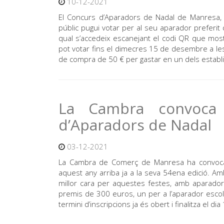
10-12-2021
El Concurs d’Aparadors de Nadal de Manresa, 
públic pugui votar per al seu aparador preferit d
qual s’accedeix escanejant el codi QR que most
pot votar fins el dimecres 15 de desembre a les 
de compra de 50 € per gastar en un dels establi
La Cambra convoca 
d’Aparadors de Nadal
03-12-2021
La Cambra de Comerç de Manresa ha convocat 
aquest any arriba ja a la seva 54ena edició. Am
millor cara per aquestes festes, amb aparadors
premis de 300 euros, un per a l’aparador escollit
termini d’inscripcions ja és obert i finalitza el 