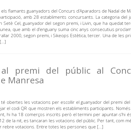
a són els flamants guanyadors del Concurs d’Aparadors de Nadal de 
participació, amb 28 establiments concursants. La categoria del j
en Setè Cel, guanyador del segon premi, i Livin, que ha quedat ter
ia Brunea, que amb el d’enguany suma cinc anys consecutius procla
allar 2000, segon premi, i Sikeops Estètica, tercer. Una de les pri
[…]
al premi del públic al Conc
de Manresa
é obertes les votacions per escollir el guanyador del premi del 
nejar el codi QR que mostren els establiments participants. Només
t, hi ha 18 comerços inscrits però el termini per apuntar-s’hi é
12 de la nit, es tancaran les votacions del públic. Per tant, com mé
r rebre votacions. Entre totes les persones que […]