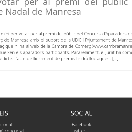
otar per al premi del públic 
e Nadal de Manresa
rmini per votar per al premi del públic del Concurs d’Aparadors d
ç de Manresa amb el suport de la UBIC i l’Ajuntament de Manre
nllaç que hi ha al web de la Cambra de Comerç (www.cambramanre
llueixen els aparadors participants. Paral·lelament, el jurat ha com
dicte. L’acte de lliurament de premis tindrà lloc aquest […]
EIS
SOCIAL
cional
Facebook
ió concursal
Twitter