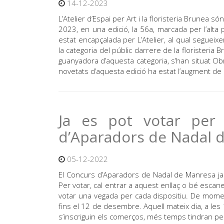
14-12-2023
L’Atelier d’Espai per Art i la floristeria Brune
2023, en una edició, la 56a, marcada per l’alta 
estat encapçalada per L’Atelier, al qual segueix
la categoria del públic darrere de la florister
guanyadora d’aquesta categoria, s’han situat Obr
novetats d’aquesta edició ha estat l’augment de 
Ja es pot votar per 
d’Aparadors de Nadal 
05-12-2022
El Concurs d’Aparadors de Nadal de Manresa ja t
Per votar, cal entrar a aquest enllaç o bé esca
votar una vegada per cada dispositiu. De momen
fins el 12 de desembre. Aquell mateix dia, a les 
s’inscriguin els comerços, més temps tindran pe