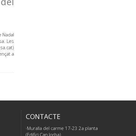
del
e Nadal
sa. Les
sa.cat)
ençat a
CONTACTE
Muralla del carme 17-23 2a planta
(Edifici Can Jorba)