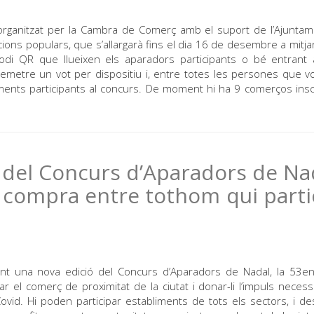
organitzat per la Cambra de Comerç amb el suport de l’Ajunta
ions populars, que s’allargarà fins el dia 16 de desembre a mitjan
l codi QR que llueixen els aparadors participants o bé entrant
tre un vot per dispositiu i, entre totes les persones que vo
ments participants al concurs. De moment hi ha 9 comerços insc
 del Concurs d’Aparadors de Na
e compra entre tothom qui parti
t una nova edició del Concurs d’Aparadors de Nadal, la 53en
 el comerç de proximitat de la ciutat i donar-li l’impuls necess
ovid. Hi poden participar establiments de tots els sectors, i de