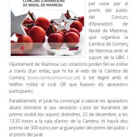
per votar per al
premi del públic
del Concurs
d’Aparadors de
Nadal de Manresa,
que organitza la
Cambra de Comerç
de Manresa amb el
suport de la UBIC i
l’Ajuntament de Manresa. Les votacions poden fer-se online
a través d’un enllaç que hi ha al web de la Cambra de
Comerç (
www.cambramanresa.cat
) o bé llegint amb el
telèfon mòbil el codi QR que llueixen els aparadors
participants.
Paral·lelament, el jurat ha començat a valorar els aparadors
abans d’emetre el seu veredicte. L’acte de lliurament de
premis tindrà lloc aquest divendres, 22 de desembre, a les
13.30 hores a la sala d’actes de la Cambra. Hi haurà dos
premis de 300 euros per al guanyador del premi del públic i
el premi del jurat.