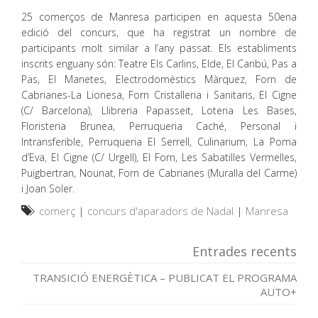
25 comerços de Manresa participen en aquesta 50ena
edició del concurs, que ha registrat un nombre de
participants molt similar a l’any passat. Els establiments
inscrits enguany són: Teatre Els Carlins, Elde, El Caribú, Pas a
Pas, El Manetes, Electrodomèstics Màrquez, Forn de
Cabrianes-La Lionesa, Forn Cristalleria i Sanitaris, El Cigne
(C/ Barcelona), Llibreria Papasseit, Loteria Les Bases,
Floristeria Brunea, Perruqueria Caché, Personal i
Intransferible, Perruqueria El Serrell, Culinarium, La Poma
d’Eva, El Cigne (C/ Urgell), El Forn, Les Sabatilles Vermelles,
Puigbertran, Nounat, Forn de Cabrianes (Muralla del Carme)
i Joan Soler.
comerç
|
concurs d'aparadors de Nadal
|
Manresa
Entrades recents
TRANSICIÓ ENERGÈTICA – PUBLICAT EL PROGRAMA
AUTO+