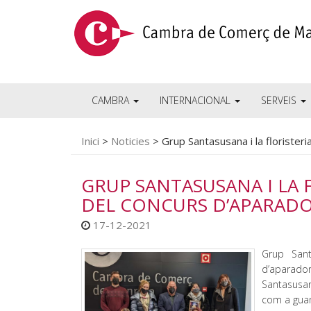
CAMBRA
INTERNACIONAL
SERVEIS
Inici
>
Noticies
>
Grup Santasusana i la floriste
GRUP SANTASUSANA I LA
DEL CONCURS D’APARADO
17-12-2021
Grup Sant
d’aparado
Santasusan
com a guan