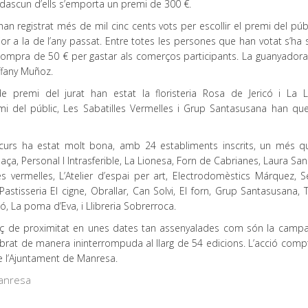
dascun d’ells s’emporta un premi de 300 €.
’han registrat més de mil cinc cents vots per escollir el premi del púb
ior a la de l’any passat. Entre totes les persones que han votat s’ha 
compra de 50 € per gastar als comerços participants. La guanyadora 
ffany Muñoz.
de premi del jurat han estat la floristeria Rosa de Jericó i La L
mi del públic, Les Sabatilles Vermelles i Grup Santasusana han qu
curs ha estat molt bona, amb 24 establiments inscrits, un més qu
laça, Personal I Intrasferible, La Lionesa, Forn de Cabrianes, Laura Sa
es vermelles, L’Atelier d’espai per art, Electrodomèstics Márquez, S
, Pastisseria El cigne, Obrallar, Can Solvi, El forn, Grup Santasusana,
có, La poma d’Eva, i Llibreria Sobrerroca.
erç de proximitat en unes dates tan assenyalades com són la camp
lebrat de manera ininterrompuda al llarg de 54 edicions. L’acció com
de l’Ajuntament de Manresa.
anresa