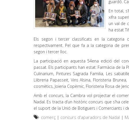
guardó. Ca
En total, s
xifra super
un val de 
ha estat Ti
Els segon i tercer classificats en la categoria 
respectivament. Pel que fa a la categoria de pre
segon i tercer lloc.
La participació en aquesta 54ena edició del con
passat. Els participants han estat: Farmàcia de la P
Culinarium, Pintures Sagrada Familia, Les sabatill
Llibreria Papasseit, Vins Alsina, Floristeria Brunea
cosmètics, Joieria Copèrnic, Floristeria Rosa de Jeri
Amb el concurs, la Cambra vol projectar el com
Nadal. Es tracta d’un històric concurs que s’ha ce
el suport de la Unió de Botiguers i Comerciants i 
comerç
|
concurs d'aparadors de Nadal
|
M