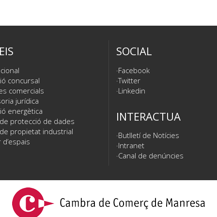
EIS
SOCIAL
cional
Facebook
ió concursal
Twitter
es comercials
Linkedin
ria jurídica
ió energètica
INTERACTUA
 de protecció de dades
de propietat industrial
Butlletí de Notícies
 d’espais
Intranet
Canal de denúncies