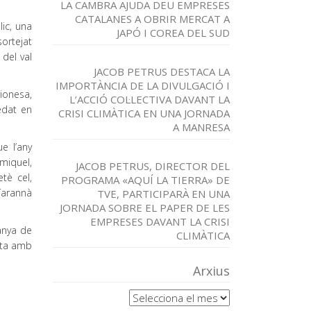
LA CAMBRA AJUDA DEU EMPRESES
CATALANES A OBRIR MERCAT A
lic, una
JAPÓ I COREA DEL SUD
sortejat
del val
JACOB PETRUS DESTACA LA
IMPORTÀNCIA DE LA DIVULGACIÓ I
ionesa,
L’ACCIÓ COL·LECTIVA DAVANT LA
edat en
CRISI CLIMÀTICA EN UNA JORNADA
A MANRESA
e l’any
nmiquel,
JACOB PETRUS, DIRECTOR DEL
etè cel,
PROGRAMA «AQUÍ LA TIERRA» DE
 Tarannà
TVE, PARTICIPARÀ EN UNA
JORNADA SOBRE EL PAPER DE LES
EMPRESES DAVANT LA CRISI
anya de
CLIMÀTICA
pta amb
Arxius
Arxius