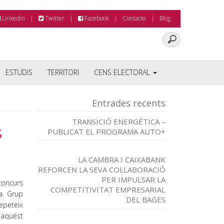
Linkedin
Twitter
Facebook
Contacte
Blog
ESTUDIS
TERRITORI
CENS ELECTORAL
Entrades recents
TRANSICIÓ ENERGÈTICA –
S
PUBLICAT EL PROGRAMA AUTO+
LA CAMBRA I CAIXABANK
REFORCEN LA SEVA COL·LABORACIÓ
PER IMPULSAR LA
concurs
COMPETITIVITAT EMPRESARIAL
a. Grup
DEL BAGES
epeteix
 aquest