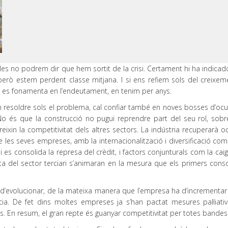
bles no podrem dir que hem sortit de la crisi. Certament hi ha indica
rò estem perdent classe mitjana. I si ens refiem sols del creixem
t es fonamenta en l’endeutament, en tenim per anys.
in resoldre sols el problema, cal confiar també en noves bosses d’ocu
. No és que la construcció no pugui reprendre part del seu rol, sobr
reixin la competitivitat dels altres sectors. La indústria recuperarà 
 les seves empreses, amb la internacionalització i diversificació com
i es consolida la represa del crèdit, i factors conjunturals com la ca
ta del sector terciari s’animaran en la mesura que els primers conso
ha d’evolucionar, de la mateixa manera que l’empresa ha d’incrementar
ència. De fet dins moltes empreses ja s’han pactat mesures pal·liati
es. En resum, el gran repte és guanyar competitivitat per totes bandes