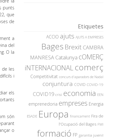
ldre la
ls punts
022, que
coses de
Etiquetes
ajuts
ACCIO
AJUTS A EMPRESES
ament a
Bages
eina del
Brexit
CAMBRA
g. O la
cOMERÇ
MANRESA
Catalunya
comerç
iNTERNACIONAL
 de les
ícils i
Competitivitat
concurs d'aparadors de Nadal
conjuntura
COVID
COVID-19
economia
iar els
COVID19
crisi
EEN
ortants
empreses
emprenedoria
Energia
Europa
com són
Fira de
ESADE
financament
eparant
l'Ocupació del Bages
FMI
nançar o
formació
FP
garantia juvenil