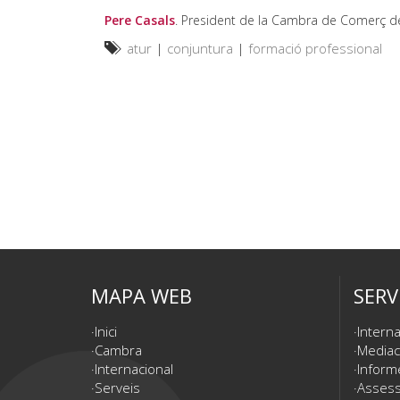
Pere Casals
. President de la Cambra de Comerç 
atur
|
conjuntura
|
formació professional
MAPA WEB
SERV
Inici
Interna
Cambra
Mediac
Internacional
Inform
Serveis
Assesso