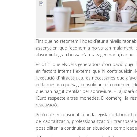
Fins que no retornem l’índex d’atur a nivells raona
assenyalen que l’economia no va tan malament, pe
absorbir la gran bossa d’aturats generada, i aques
És difícil que els vells generadors d’ocupació pugu
en factors interns i externs que hi contribueixin
l’execució d’infraestructures necessàries que afavo
en la mesura que vagi consolidant el creixement de
que han hagut d’enfilar per sobreviure. Hi ajudarà s
l’Euro respecte altres monedes. El comerç i la res
reactivació.
Però cal ser conscients que la legislació laboral 
de capitalització, professionalització i transpar
possibiliten la continuïtat en situacions complicad