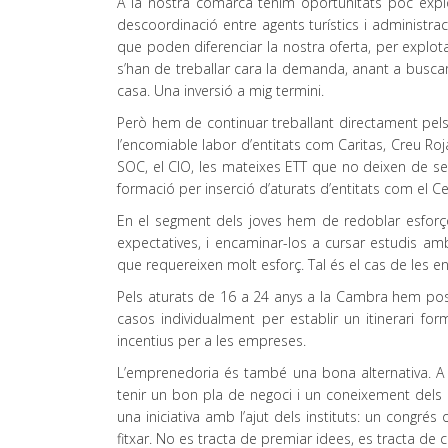
A la nostra comarca tenim oportunitats poc explo
descoordinació entre agents turístics i administraci
que poden diferenciar la nostra oferta, per explota
s’han de treballar cara la demanda, anant a buscar
casa. Una inversió a mig termini.
Però hem de continuar treballant directament pels
l’encomiable labor d’entitats com Caritas, Creu Roja
SOC, el CIO, les mateixes ETT que no deixen de se
formació per inserció d’aturats d’entitats com el C
En el segment dels joves hem de redoblar esforç
expectatives, i encaminar-los a cursar estudis a
que requereixen molt esforç. Tal és el cas de les en
Pels aturats de 16 a 24 anys a la Cambra hem posat
casos individualment per establir un itinerari f
incentius per a les empreses.
L’emprenedoria és també una bona alternativa. A
tenir un bon pla de negoci i un coneixement dels r
una iniciativa amb l’ajut dels instituts: un congr
fitxar. No es tracta de premiar idees, es tracta de co