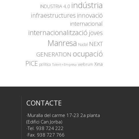
indústria
INDUSTRIA 4.0
innovació
infraestructures
internacional
internacionalització
joves
Manresa
NEXT
Nadal
ocupació
GENERATION
PICE
Xina
política
weforum
Talent+Empresa
CONTACTE
Muralla del carme 17-23 2a planta
(Edifici Can Jorba)
Tel. 938 724 222
Fax. 938 727 766