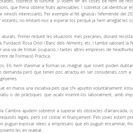
tades, sobretot el turisme. Si volem fer les coses bé hem de reso
ons, que frena obtenir fruits apreciables. I sobretot cal identificar e
r nínxols interessants. Per exemple el fet ignasià i l’efemèride del 2
 visitants, no limitant-nos a esperar-los perquè ja hem arreglat les 
 aturats. Primer reduint les situacions més precàries, donant recolz
, Fundació Rosa Oriol i Banc dels Aliments, etc. I també valorant la f
r una via de trobar ocupació, i tantes altres empreses de headhuntin
entre de Formació Pràctica.
os. Els hem d’animar a formar-se, malgrat que sovint poden dubtar
mb demanda però que tenen poc atractiu en ser considerats com a dif
ginyeries.
 en marxa una iniciativa pels que s’hi apuntin voluntàriament: estud
ormatiu o de pràctiques que acabi inserint-los laboralment, amb imp
 la Cambra ajudem sobretot a superar els obstacles d’arrancada, 
equisits legals, però sol costar el finançament. Pels joves estem pr
és on puguin exposar idees a empresaris que els puguin encaminar, fi
nvertir-les en realitat.