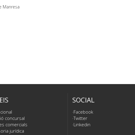
de Manresa
EIS
SOCIAL
cional
Facebook
ió concursal
Twitter
es comercials
Linkedin
ria jurídica