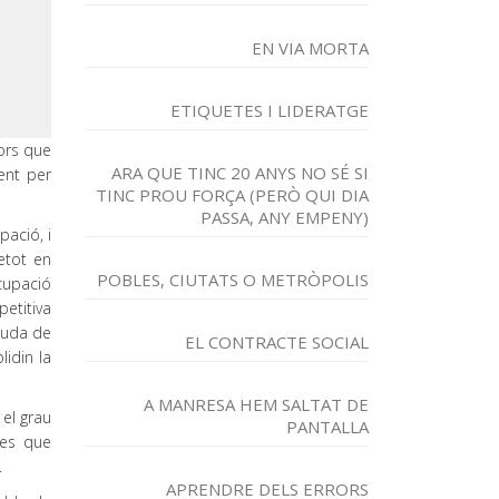
EN VIA MORTA
ETIQUETES I LIDERATGE
dors que
ARA QUE TINC 20 ANYS NO SÉ SI
ent per
TINC PROU FORÇA (PERÒ QUI DIA
PASSA, ANY EMPENY)
pació, i
etot en
POBLES, CIUTATS O METRÒPOLIS
ocupació
petitiva
iguda de
EL CONTRACTE SOCIAL
lidin la
A MANRESA HEM SALTAT DE
 el grau
PANTALLA
ves que
.
APRENDRE DELS ERRORS