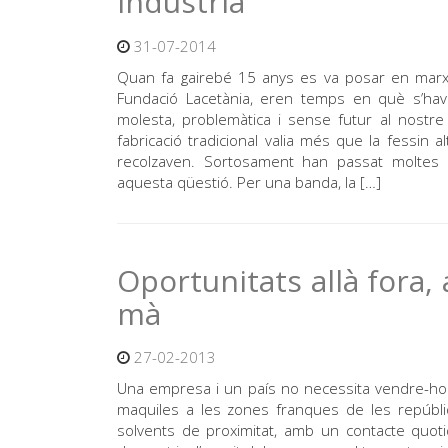
indústria
31-07-2014
Quan fa gairebé 15 anys es va posar en marxa 
Fundació Lacetània, eren temps en què s’havi
molesta, problemàtica i sense futur al nostre
fabricació tradicional valia més que la fessin a
recolzaven. Sortosament han passat moltes 
aquesta qüestió. Per una banda, la […]
Oportunitats allà fora, 
mà
27-02-2013
Una empresa i un país no necessita vendre-ho t
maquiles a les zones franques de les repúbl
solvents de proximitat, amb un contacte quoti