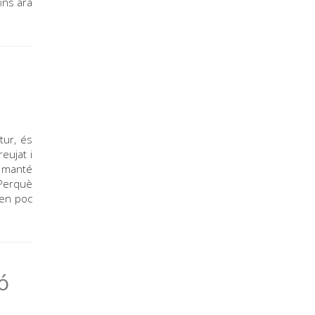
fins ara
tur, és
eujat i
a manté
 Perquè
nen poc
ó