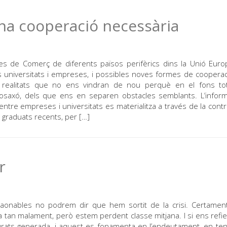
na cooperació necessària
res de Comerç de diferents països perifèrics dins la Unió Eur
eves universitats i empreses, i possibles noves formes de coopera
en realitats que no ens vindran de nou perquè en el fons to
saxó, dels que ens en separen obstacles semblants. L’inform
ntre empreses i universitats es materialitza a través de la contr
o graduats recents, per […]
r
 raonables no podrem dir que hem sortit de la crisi. Certamen
 tan malament, però estem perdent classe mitjana. I si ens refi
turats generada, i aquest es fonamenta en l’endeutament, en te