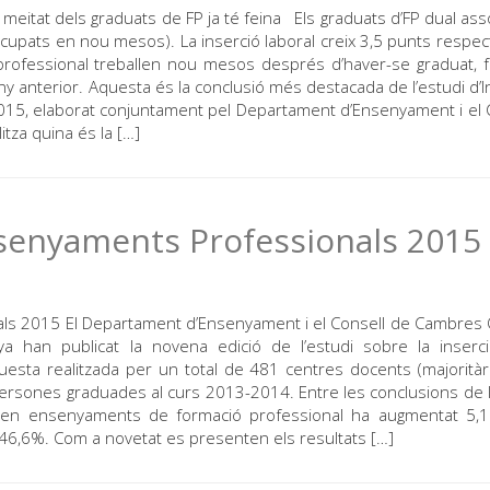
meitat dels graduats de FP ja té feina Els graduats d’FP dual ass
 d’ocupats en nou mesos). La inserció laboral creix 3,5 punts respec
 professional treballen nou mesos després d’haver-se graduat, 
y anterior. Aquesta és la conclusió més destacada de l’estudi d’I
015, elaborat conjuntament pel Departament d’Ensenyament i el 
tza quina és la […]
nsenyaments Professionals 2015
ls 2015 El Departament d’Ensenyament i el Consell de Cambres O
a han publicat la novena edició de l’estudi sobre la inserc
esta realitzada per un total de 481 centres docents (majorità
s persones graduades al curs 2013-2014. Entre les conclusions de l
ts en ensenyaments de formació professional ha augmentat 5,
l 46,6%. Com a novetat es presenten els resultats […]