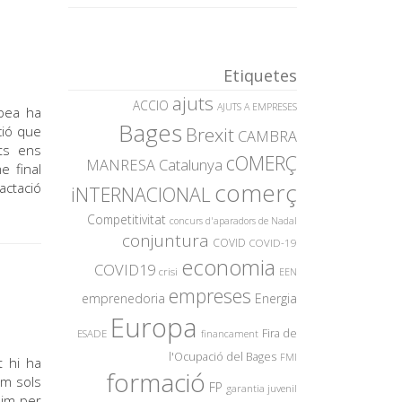
Etiquetes
ajuts
ACCIO
AJUTS A EMPRESES
opea ha
Bages
ció que
Brexit
CAMBRA
ts ens
cOMERÇ
MANRESA
Catalunya
e final
comerç
actació
iNTERNACIONAL
Competitivitat
concurs d'aparadors de Nadal
conjuntura
COVID
COVID-19
economia
COVID19
crisi
EEN
empreses
emprenedoria
Energia
Europa
Fira de
ESADE
financament
l'Ocupació del Bages
FMI
t hi ha
formació
em sols
FP
garantia juvenil
nim per