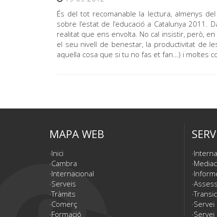
És del tot recomanable la lectura, almenys del
sobre l’estat de l’educació a Catalunya 2011. 
realitat que ens envolta. No cal insistir, però, en
el seu nivell de benestar, la productivitat de les
aquella cosa que si tu no fas et fan…) i moltes 
MAPA WEB
SERV
Inici
Interna
Cambra
Mediac
Internacional
Inform
Serveis
Assesso
Tràmits
Transic
Comerç
Servei
Formació
Servei 