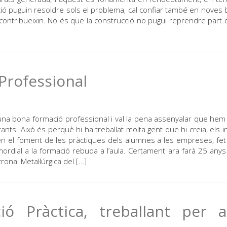
ació puguin resoldre sols el problema, cal confiar també en noves
i contribueixin. No és que la construcció no pugui reprendre part 
 Professional
una bona formació professional i val la pena assenyalar que hem 
ants. Això és perquè hi ha treballat molta gent que hi creia, els in
en el foment de les pràctiques dels alumnes a les empreses, fet
ordial a la formació rebuda a l’aula. Certament ara farà 25 anys
onal Metal·lúrgica del […]
ó Pràctica, treballant per a