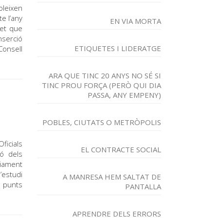
oleixen
te l’any
EN VIA MORTA
fet que
nserció
ETIQUETES I LIDERATGE
Consell
ARA QUE TINC 20 ANYS NO SÉ SI
TINC PROU FORÇA (PERÒ QUI DIA
PASSA, ANY EMPENY)
POBLES, CIUTATS O METRÒPOLIS
ficials
EL CONTRACTE SOCIAL
ió dels
riament
’estudi
A MANRESA HEM SALTAT DE
1 punts
PANTALLA
APRENDRE DELS ERRORS