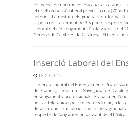
En menys de nou mesos d’acabar els estudis, la 
el nivell d’inserció laboral previ a la crisi (70%
anterior. La meitat dels graduats en formació
suposa un creixement de 3,5 punts respecte l’an
Laboral dels Ensenyaments Professionals del 2
General de Cambres de Catalunya. El treball anali
Inserció Laboral del E
18-09-2015
Inserció Laboral del Ensenyaments Professiona
de Comerç, Indústria i Navegació de Cataluny
ensenyaments professionals. Es basa en l’enqu
per via telefònica i per correu electrònic) a le
destaca que la inserció laboral dels gradua
respecte de l’any anterior, passant del 41,5% a