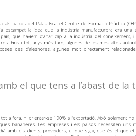
als baixos del Palau Firal el Centre de Formació Pràctica (CFP
a escampat la idea que la indústria manufacturera era una ac
 país, que havíem d’anar cap a la indústria del coneixement, i
ltres. Fins i tot, anys més tard, algunes de les més altes autori
coses des d’aleshores, algunes molt directament relacionad
amb el que tens a l’abast de la 
ot a fora, ni orientar-se 100% a l’exportació. Això solament ho 
iques bananeres. Les empreses i els països necessiten uns 
dià amb els clients, proveïdors, el que sigui, que és el que e