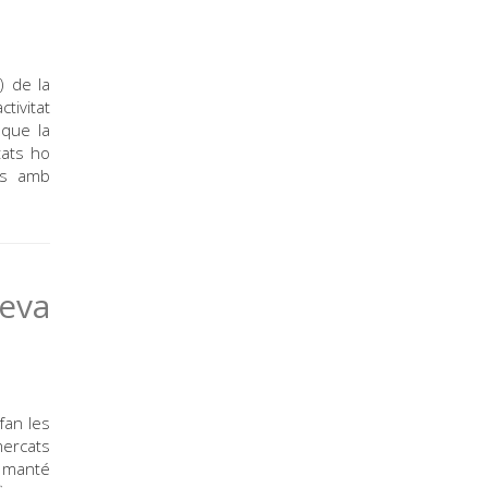
) de la
tivitat
 que la
tats ho
es amb
teva
fan les
mercats
t manté