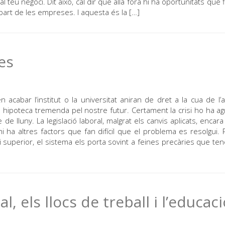
al teu negoci. Dit això, cal dir que allà fora hi ha oportunitats que 
art de les empreses. I aquesta és la […]
ves
cabar l’institut o la universitat aniran de dret a la cua de l’a
ipoteca tremenda pel nostre futur. Certament la crisi ho ha agr
de lluny. La legislació laboral, malgrat els canvis aplicats, encar
i ha altres factors que fan difícil que el problema es resolgui.
 superior, el sistema els porta sovint a feines precàries que te
, els llocs de treball i l’educaci