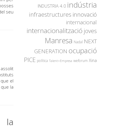
indústria
 bosses
INDUSTRIA 4.0
del seu
innovació
infraestructures
internacional
internacionalització
joves
Manresa
NEXT
Nadal
ocupació
GENERATION
PICE
Xina
política
weforum
Talent+Empresa
assolit
stituts
 que el
 que la
 la