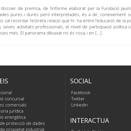
 dossier de premsa, de l’informe elaborat per la Fundació Jaume
Dades pures i dures però interpretades, és a dir, coneixement s
 si cal recordar l’estreta relació que hi ha entre l’educació de la p
 seves activitats professionals, el nivell de participació política 
coses més. El panorama dibuixat no és rosa, i en […]
EIS
SOCIAL
cional
Facebook
ió concursal
Twitter
es comercials
Linkedin
ria jurídica
ió energètica
INTERACTUA
 de protecció de dades
de propietat industrial