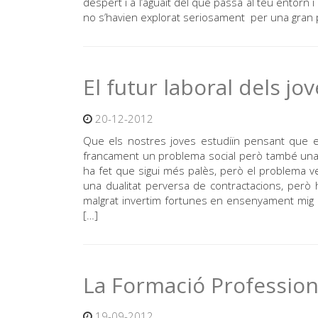
despert i a l’aguait del que passa al teu entorn i 
no s’havien explorat seriosament per una gran p
El futur laboral dels jo
20-12-2012
Que els nostres joves estudiïn pensant que en a
francament un problema social però també una h
ha fet que sigui més palès, però el problema ve 
una dualitat perversa de contractacions, però h
malgrat invertim fortunes en ensenyament mig i
[…]
La Formació Professional
19-09-2012