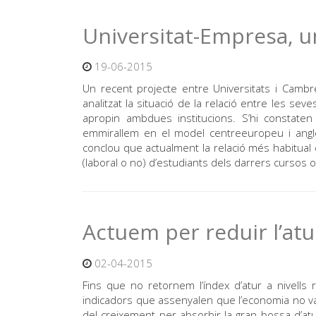
Universitat-Empresa, u
19-06-2015
Un recent projecte entre Universitats i Camb
analitzat la situació de la relació entre les s
apropin ambdues institucions. S’hi constat
emmirallem en el model centreeuropeu i anglo
conclou que actualment la relació més habitual e
(laboral o no) d’estudiants dels darrers cursos 
Actuem per reduir l’atu
02-04-2015
Fins que no retornem l’índex d’atur a nivells
indicadors que assenyalen que l’economia no va
del creixement per absorbir la gran bossa d’a