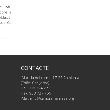
 Bofill
obre la
oblació,
(que és
CONTACTE
Muralla del carme 17-23 2a planta
(Edifici Can Jorba)
Tel. 938 724 222
Fax. 938 727 766
Mail.
info@cambramanresa.org