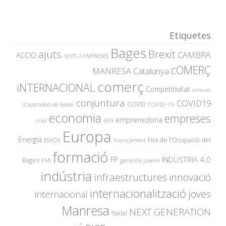
Etiquetes
Bages
ajuts
Brexit
CAMBRA
ACCIO
AJUTS A EMPRESES
cOMERÇ
MANRESA
Catalunya
comerç
iNTERNACIONAL
Competitivitat
concurs
conjuntura
COVID19
COVID
COVID-19
d'aparadors de Nadal
economia
empreses
emprenedoria
crisi
EEN
Europa
Energia
Fira de l'Ocupació del
ESADE
financament
formació
INDUSTRIA 4.0
FP
Bages
garantia juvenil
FMI
indústria
innovació
infraestructures
internacionalització
joves
internacional
Manresa
NEXT GENERATION
Nadal