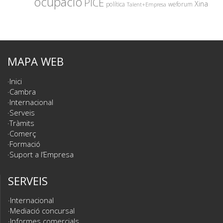
ocupació
PICE
Xina
política
weforum
Talent+Empresa
MAPA WEB
Inici
Cambra
Internacional
Serveis
Tràmits
Comerç
Formació
Suport a l’Empresa
SERVEIS
Internacional
Mediació concursal
Informes comercials