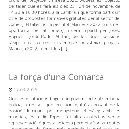
profit del projecte Manresa 2022. Aquest és l’objectiu
del taller que es farà els dies 23 i 24 de novembre, de
14.30 a 16.30 hores, a la Cambra, i que forma part d’un
cicle de propostes formatives gratuïtes per al sector del
comerç. El taller porta per títol “Manresa 2022: turisme i
oportunitat per al comerç”, i serà impartit per Josep
Huguet i Jordi Rodó. Al llarg de les dues sessions
s’explicarà als comerciants en què consisteix el projecte
Manresa 2022, oferint-los […]
La força d’una Comarca
17-03-2016
Que les institucions tinguin un govern fort sol ser bona
notícia, a no ser que en facin mal ús abusant de la
posició dominant per menystenir el diàleg amb les
minories, és a dir, l’oposició i altres col·lectius sense
representació. Aquesta solidesa permet afrontar reptes
i problemes de forma més decidida, la qual cosa sol