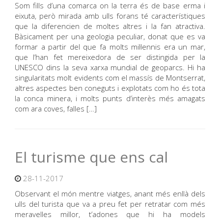
Som fills d’una comarca on la terra és de base erma i
eixuta, però mirada amb ulls forans té característiques
que la diferencien de moltes altres i la fan atractiva.
Bàsicament per una geologia peculiar, donat que es va
formar a partir del que fa molts mil·lennis era un mar,
que l’han fet mereixedora de ser distingida per la
UNESCO dins la seva xarxa mundial de geoparcs. Hi ha
singularitats molt evidents com el massís de Montserrat,
altres aspectes ben coneguts i explotats com ho és tota
la conca minera, i molts punts d’interès més amagats
com ara coves, falles […]
El turisme que ens cal
28-11-2017
Observant el món mentre viatges, anant més enllà dels
ulls del turista que va a preu fet per retratar com més
meravelles millor, t’adones que hi ha models