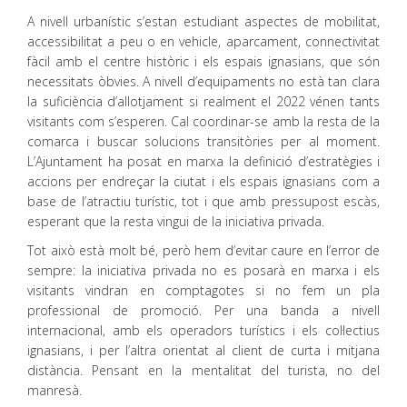
A nivell urbanístic s’estan estudiant aspectes de mobilitat,
accessibilitat a peu o en vehicle, aparcament, connectivitat
fàcil amb el centre històric i els espais ignasians, que són
necessitats òbvies. A nivell d’equipaments no està tan clara
la suficiència d’allotjament si realment el 2022 vénen tants
visitants com s’esperen. Cal coordinar-se amb la resta de la
comarca i buscar solucions transitòries per al moment.
L’Ajuntament ha posat en marxa la definició d’estratègies i
accions per endreçar la ciutat i els espais ignasians com a
base de l’atractiu turístic, tot i que amb pressupost escàs,
esperant que la resta vingui de la iniciativa privada.
Tot això està molt bé, però hem d’evitar caure en l’error de
sempre: la iniciativa privada no es posarà en marxa i els
visitants vindran en comptagotes si no fem un pla
professional de promoció. Per una banda a nivell
internacional, amb els operadors turístics i els col·lectius
ignasians, i per l’altra orientat al client de curta i mitjana
distància. Pensant en la mentalitat del turista, no del
manresà.