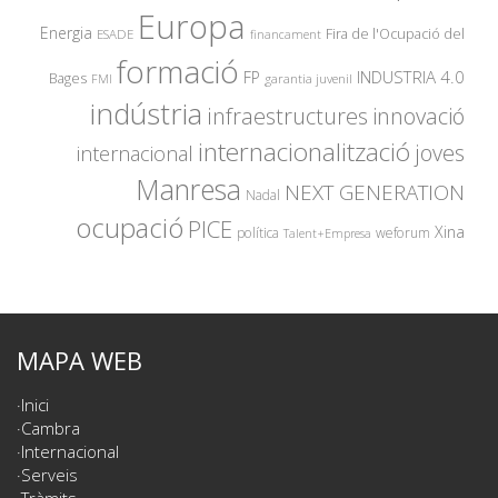
Europa
Energia
Fira de l'Ocupació del
ESADE
financament
formació
INDUSTRIA 4.0
FP
Bages
garantia juvenil
FMI
indústria
innovació
infraestructures
internacionalització
joves
internacional
Manresa
NEXT GENERATION
Nadal
ocupació
PICE
Xina
política
weforum
Talent+Empresa
MAPA WEB
Inici
Cambra
Internacional
Serveis
Tràmits