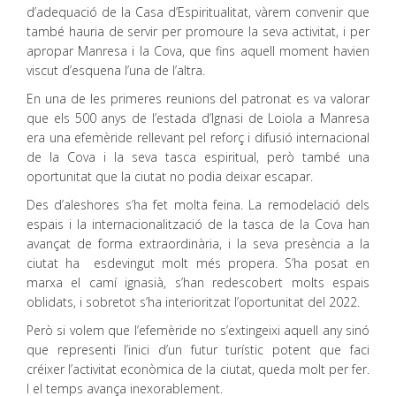
d’adequació de la Casa d’Espiritualitat, vàrem convenir que
també hauria de servir per promoure la seva activitat, i per
apropar Manresa i la Cova, que fins aquell moment havien
viscut d’esquena l’una de l’altra.
En una de les primeres reunions del patronat es va valorar
que els 500 anys de l’estada d’Ignasi de Loiola a Manresa
era una efemèride rellevant pel reforç i difusió internacional
de la Cova i la seva tasca espiritual, però també una
oportunitat que la ciutat no podia deixar escapar.
Des d’aleshores s’ha fet molta feina. La remodelació dels
espais i la internacionalització de la tasca de la Cova han
avançat de forma extraordinària, i la seva presència a la
ciutat ha esdevingut molt més propera. S’ha posat en
marxa el camí ignasià, s’han redescobert molts espais
oblidats, i sobretot s’ha interioritzat l’oportunitat del 2022.
Però si volem que l’efemèride no s’extingeixi aquell any sinó
que representi l’inici d’un futur turístic potent que faci
créixer l’activitat econòmica de la ciutat, queda molt per fer.
I el temps avança inexorablement.