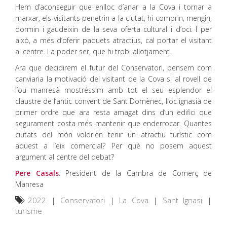
Hem d’aconseguir que enlloc d’anar a la Cova i tornar a
marxar, els visitants penetrin a la ciutat, hi comprin, mengin,
dormin i gaudeixin de la seva oferta cultural i d’oci. I per
això, a més d’oferir paquets atractius, cal portar el visitant
al centre. I a poder ser, que hi trobi allotjament.
Ara que decidirem el futur del Conservatori, pensem com
canviaria la motivació del visitant de la Cova si al rovell de
l’ou manresà mostréssim amb tot el seu esplendor el
claustre de l’antic convent de Sant Domènec, lloc ignasià de
primer ordre que ara resta amagat dins d’un edifici que
segurament costa més mantenir que enderrocar. Quantes
ciutats del món voldrien tenir un atractiu turístic com
aquest a l’eix comercial? Per què no posem aquest
argument al centre del debat?
Pere Casals
. President de la Cambra de Comerç de
Manresa
2022
|
Conservatori
|
La Cova
|
Sant Ignasi
|
turisme