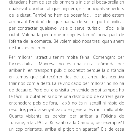
ciutadans hem de ser els primers a iniciar el boca-orella en
qualsevol oportunitat que tinguem, els principals venedors
de la ciutat. També ho hem de posar fàcil, i per això estem
arrencant l’embrió del que hauria de ser el portal unificat
per contractar qualsevol visia o servei turístic i d’oci a la
ciutat. Valdria la pena que inclogués també bona part de
l’oferta de la comarca. Bé volem això nosaltres, quan anem
de turistes pel món.
Per millorar l’atractiu tenim molta feina. Començant per
l’accessibilitat. Manresa no és una ciutat còmoda per
arribar-hi en transport públic, sobretot perquè la distància
en temps que cal recórrer des de tot arreu desincentiva
triar-nos com a destí. La reivindicació per millorar-ho no ha
de decaure. Però qui ens visita en vehicle propi tampoc ho
té fàcil. La ciutat en si no té una distribució de carrers gaire
entenedora pels de fora, i això no és ni senzill ni ràpid de
resoldre, però la senyalització en general és molt millorable.
Quants visitants es perden per arribar a l’Oficina de
Turisme, a la UPC, al Kursaal o a la Cambra, per exemple? I
un cop orientats, arriba el pitjor: on aparcar? Els de casa