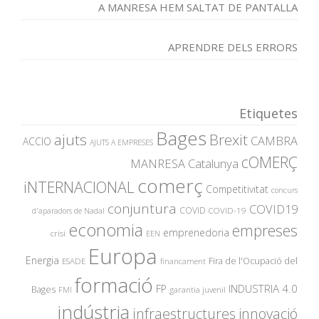
A MANRESA HEM SALTAT DE PANTALLA
APRENDRE DELS ERRORS
Etiquetes
Bages
ajuts
Brexit
CAMBRA
ACCIO
AJUTS A EMPRESES
cOMERÇ
MANRESA
Catalunya
comerç
iNTERNACIONAL
Competitivitat
concurs
conjuntura
COVID19
COVID
COVID-19
d'aparadors de Nadal
economia
empreses
emprenedoria
crisi
EEN
Europa
Energia
Fira de l'Ocupació del
ESADE
financament
formació
INDUSTRIA 4.0
FP
Bages
garantia juvenil
FMI
indústria
innovació
infraestructures