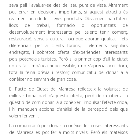
seva pell i avaluar-se des del seu punt de vista. Altrament
pot errar en decisions importants, si aquest atractiu és
realment una de les seves prioritats. Òbviament ha d’oferir
llocs de treball, formació o oportunitats de
desenvolupament interessants pel talent; tenir comerç,
restauració, serveis, cultura i oci que aportin qualitat i fets
diferencials per a clients forans; i elements singulars
endreçats, i sobretot oferta d’experiències interessants
pels potencials turistes. Però si a primer cop d’ull la ciutat
no es fa simpàtica ni accessible, i no s’aprecia acollidora,
tota la feina prèvia i l’esforç comunicatiu de donar-la a
conèixer no serviran de gran cosa.
El Pacte de Ciutat de Manresa reflecteix la voluntat de
millorar bona part d’aquesta oferta, però deixa oberta la
qüestió de com donar-la a conèixer i impulsar l’efecte crida,
i hi manquen accions d’anàlisi de la percepció dels que
volem fer venir.
La comunicació per donar a conèixer les coses interessants
de Manresa es pot fer a molts nivells. Però els mateixos