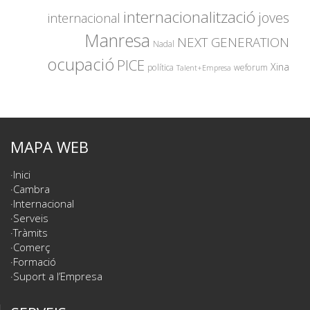
internacionalització
joves
internacional
Manresa
NEXT GENERATION
Nadal
ocupació
PICE
Xina
política
weforum
Talent+Empresa
MAPA WEB
Inici
Cambra
Internacional
Serveis
Tràmits
Comerç
Formació
Suport a l’Empresa