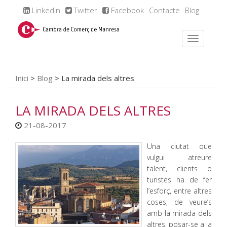
Linkedin
Twitter
Facebook
Contacte
Blog
Inici
>
Blog
>
La mirada dels altres
LA MIRADA DELS ALTRES
21-08-2017
Una ciutat que
vulgui atreure
talent, clients o
turistes ha de fer
l’esforç, entre altres
coses, de veure’s
amb la mirada dels
altres, posar-se a la