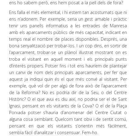
ens ho sabem però, ens hem posat a la pell dels de fora?
Ens falla el més elemental, i hi estem tan acostumats que ni
ens n’adonem. Per exemple, seria un gest amable i pràctic
tenir uns panells informatius a les entrades de Manresa
amb els aparcaments públics de més capacitat, indicant en
temps real el nombre de places disponibles. Després, una
bona senyalització per trobar-los. I un cop dins, en sortir de
l’aparcament, trobar-se un plànol il·lustrat mostrant on es
troba el visitant en aquell moment i els principals punts
d’interès propers. Potser fins i tot ens hauríem de plantejar
un canvi de nom dels principals aparcaments, per fer que
aquest ja indiqui quin és el que més convé al visitant. Per
exemple, què vol dir per algú de fora això de l’aparcament
de la Reforma? No es podria dir de la Seu, o del Centre
Històric? O el que avui es diu així, no podria ser el de Sant
Ignasi, pensant en els visitants de la Cova? O el de la Plaça
Porxada potser s’hauria d’anomenar del Centre Ciutat o
alguna cosa semblant. Quelcom tant obvi i de sentit comú,
pensant en que els visitants s’orientin més fàcilment,
sembla fàcil d’analitzar i consensuar. Fem-ho.