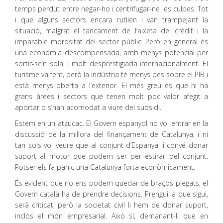
temps perdut entre negar-ho i centrifugar-ne les culpes. Tot
i que alguns sectors encara rutllen i van trampejant la
situació, malgrat el tancament de l’aixeta del crèdit i la
imparable morositat del sector públic. Però en general és
una economia descompensada, amb menys potencial per
sortir-se’n sola, i molt desprestigiada internacionalment. El
turisme va fent, però la indústria té menys pes sobre el PIB i
està menys oberta a l’exterior. El més greu és que hi ha
grans àrees i sectors que tenen molt poc valor afegit a
aportar o s’han acomodat a viure del subsidi.
Estem en un atzucac. El Govern espanyol no vol entrar en la
discussió de la millora del finançament de Catalunya, i ni
tan sols vol veure que al conjunt d’Espanya li convé donar
suport al motor que podem ser per estirar del conjunt.
Potser els fa pànic una Catalunya forta econòmicament.
És evident que no ens podem quedar de braços plegats, el
Govern català ha de prendre decisions. Prengui la que sigui,
serà criticat, però la societat civil li hem de donar suport,
inclòs el món empresarial. Això sí, demanant-li que en