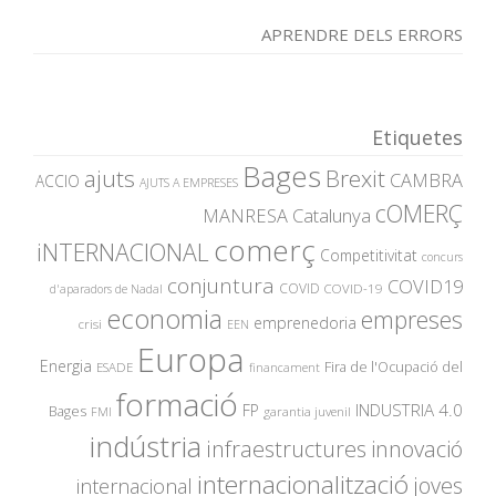
APRENDRE DELS ERRORS
Etiquetes
Bages
ajuts
Brexit
CAMBRA
ACCIO
AJUTS A EMPRESES
cOMERÇ
MANRESA
Catalunya
comerç
iNTERNACIONAL
Competitivitat
concurs
conjuntura
COVID19
COVID
COVID-19
d'aparadors de Nadal
economia
empreses
emprenedoria
crisi
EEN
Europa
Energia
Fira de l'Ocupació del
ESADE
financament
formació
INDUSTRIA 4.0
FP
Bages
garantia juvenil
FMI
indústria
innovació
infraestructures
internacionalització
joves
internacional