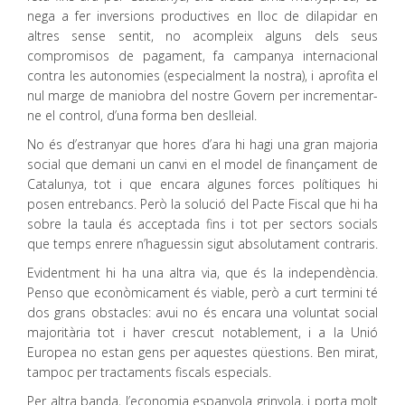
nega a fer inversions productives en lloc de dilapidar en
altres sense sentit, no acompleix alguns dels seus
compromisos de pagament, fa campanya internacional
contra les autonomies (especialment la nostra), i aprofita el
nul marge de maniobra del nostre Govern per incrementar-
ne el control, d’una forma ben deslleial.
No és d’estranyar que hores d’ara hi hagi una gran majoria
social que demani un canvi en el model de finançament de
Catalunya, tot i que encara algunes forces polítiques hi
posen entrebancs. Però la solució del Pacte Fiscal que hi ha
sobre la taula és acceptada fins i tot per sectors socials
que temps enrere n’haguessin sigut absolutament contraris.
Evidentment hi ha una altra via, que és la independència.
Penso que econòmicament és viable, però a curt termini té
dos grans obstacles: avui no és encara una voluntat social
majoritària tot i haver crescut notablement, i a la Unió
Europea no estan gens per aquestes qüestions. Ben mirat,
tampoc per tractaments fiscals especials.
Per altra banda, l’economia espanyola grinyola, i porta molt