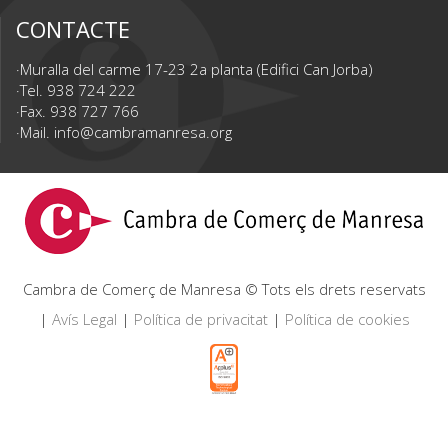
CONTACTE
Muralla del carme 17-23 2a planta (Edifici Can Jorba)
Tel. 938 724 222
Fax. 938 727 766
Mail.
info@cambramanresa.org
Cambra de Comerç de Manresa © Tots els drets reservats
|
Avís Legal
|
Política de privacitat
|
Política de cookies