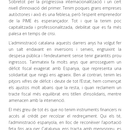
Sobretot per la progressiva internacionalització i un cert
nivell d’innovació del primer. Tenim poques grans empreses
autòctones i això és una feblesa, però l’esperit emprenedor
de la PIME és esperançador. Tot i que la tenim poc
capitalitzada i professionalitzada, debilitat que es fa més
palesa en temps de crisi.
L’administració catalana aquests darrers anys ha volgut fer
un salt endavant en inversions i serveis, engruixint la
despesa pública i l’endeutament sense tenir garantits prou
ingressos. Tanmateix fa molts anys que arrosseguem un
dèficit fiscal exagerat amb Espanya, que representa una
solidaritat que ningú ens agraeix. Ben al contrari, tenim les
pitjors xifres de dèficit i deute de tot l’Estat, hem començat
els ajustos molt abans que la resta, i quan reclamem un
tracte fiscal més equilibrat ens titllen d’insolidaris, mentre
amenacen amb la intervenció.
El més greu de tot és que no tenim instruments financers ni
accés al crèdit per recolzar el redreçament. Qui els té,
l’administració espanyola, en lloc de reconèixer l’aportació
feta fins ara per Catalunya, ens tracta amb menyspreu, es