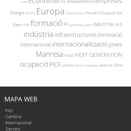
economia
empreses
emprenedoria
crisi
EEN
Europa
Energia
Fira de l'Ocupació del
ESADE
financament
formació
INDUSTRIA 4.0
FP
Bages
garantia juvenil
FMI
indústria
innovació
infraestructures
internacionalització
joves
internacional
Manresa
NEXT GENERATION
Nadal
ocupació
PICE
Xina
política
weforum
Talent+Empresa
MAPA WEB
Inici
Cambra
Internacional
Serveis