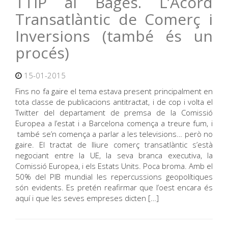
TTIP al Bages. L’Acord
Transatlàntic de Comerç i
Inversions (també és un
procés)
15-01-2015
Fins no fa gaire el tema estava present principalment en
tota classe de publicacions antitractat, i de cop i volta el
Twitter del departament de premsa de la Comissió
Europea a l’estat i a Barcelona comença a treure fum, i
també se’n comença a parlar a les televisions… però no
gaire. El tractat de lliure comerç transatlàntic s’està
negociant entre la UE, la seva branca executiva, la
Comissió Europea, i els Estats Units. Poca broma. Amb el
50% del PIB mundial les repercussions geopolítiques
són evidents. Es pretén reafirmar que l’oest encara és
aquí i que les seves empreses dicten […]