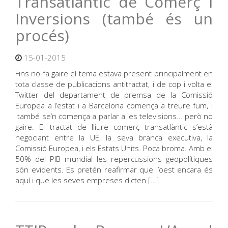
Transatlàntic de Comerç i
Inversions (també és un
procés)
15-01-2015
Fins no fa gaire el tema estava present principalment en
tota classe de publicacions antitractat, i de cop i volta el
Twitter del departament de premsa de la Comissió
Europea a l’estat i a Barcelona comença a treure fum, i
també se’n comença a parlar a les televisions… però no
gaire. El tractat de lliure comerç transatlàntic s’està
negociant entre la UE, la seva branca executiva, la
Comissió Europea, i els Estats Units. Poca broma. Amb el
50% del PIB mundial les repercussions geopolítiques
són evidents. Es pretén reafirmar que l’oest encara és
aquí i que les seves empreses dicten […]