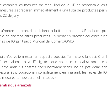
estableix les mesures de reequilibri de la UE en resposta a les ta
s mesures s’adreçaran immediatament a una llista de productes per v
s 22 de juny.
 afronten un aranzel addicional a la frontera de la UE inclouen pr
ació de diversos altres productes. En posar en pràctica aquestes func
rmes de l’Organització Mundial del Comerç (OMC).
r: «No volíem estar en aquesta posició. Tanmateix, la decisió unila
 d’acer i alumini a la UE significa que no tenim cap altra opció. el
ls anys amb els nostres socis nord-americans, no es pot violar se
mesura, és proporcional i completament en línia amb les regles de l’
stres mesures també seran eliminades »
s amb nous aranzels