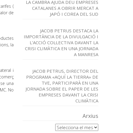
LA CAMBRA AJUDA DEU EMPRESES
rifes (
CATALANES A OBRIR MERCAT A
alor de
JAPÓ I COREA DEL SUD
JACOB PETRUS DESTACA LA
IMPORTÀNCIA DE LA DIVULGACIÓ I
oductes
L’ACCIÓ COL·LECTIVA DAVANT LA
ions, la
CRISI CLIMÀTICA EN UNA JORNADA
A MANRESA
teral i
JACOB PETRUS, DIRECTOR DEL
 comerç
PROGRAMA «AQUÍ LA TIERRA» DE
TVE, PARTICIPARÀ EN UNA
nse una
JORNADA SOBRE EL PAPER DE LES
OMC. No
EMPRESES DAVANT LA CRISI
CLIMÀTICA
Arxius
Arxius