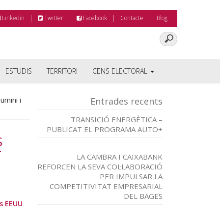
Linkedin
Twitter
Facebook
Contacte
Blog
ESTUDIS
TERRITORI
CENS ELECTORAL
umini i
Entrades recents
TRANSICIÓ ENERGÈTICA –
PUBLICAT EL PROGRAMA AUTO+
S
T
LA CAMBRA I CAIXABANK
REFORCEN LA SEVA COL·LABORACIÓ
PER IMPULSAR LA
COMPETITIVITAT EMPRESARIAL
DEL BAGES
ls EEUU