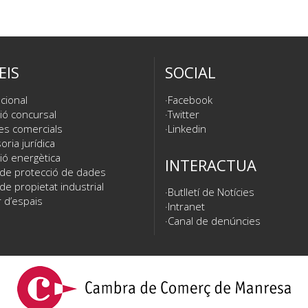
EIS
SOCIAL
cional
Facebook
ió concursal
Twitter
es comercials
Linkedin
ria jurídica
ió energètica
INTERACTUA
 de protecció de dades
de propietat industrial
Butlletí de Notícies
 d’espais
Intranet
Canal de denúncies