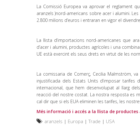
La Comissió Europea va aprovar el reglament que 
aranzels )nord-americans sobre acer i alumini. Le
2.800 milions d’euros i entraran en vigor el divendre
La llista d’importacions nord-americanes que ara
d’acer i alumini, productes agrícoles i una combin
UE està exercint els seus drets en virtut de les no
La comissaria de Comerç, Cecilia Malmström, va di
injustificada dels Estats Units d’imposar tarifes
internacional, que hem desenvolupat al llarg de
reacció del nostre costat. La nostra resposta es 
cal dir que si els EUA eliminen les tarifes, les no
Més informació i accés a la llista de producte
aranzels
|
Europa
|
Trade
|
USA