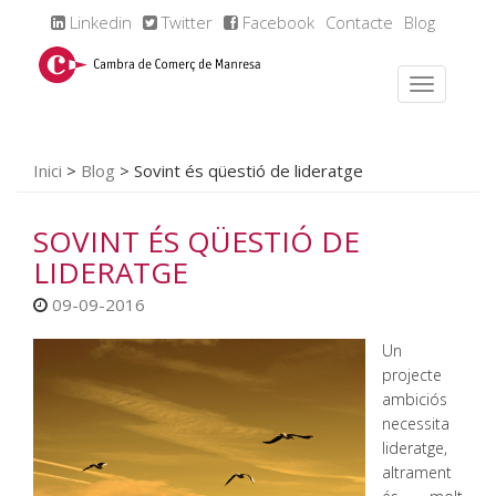
Linkedin
Twitter
Facebook
Contacte
Blog
Inici
>
Blog
>
Sovint és qüestió de lideratge
SOVINT ÉS QÜESTIÓ DE
LIDERATGE
09-09-2016
Un
projecte
ambiciós
necessita
lideratge,
altrament