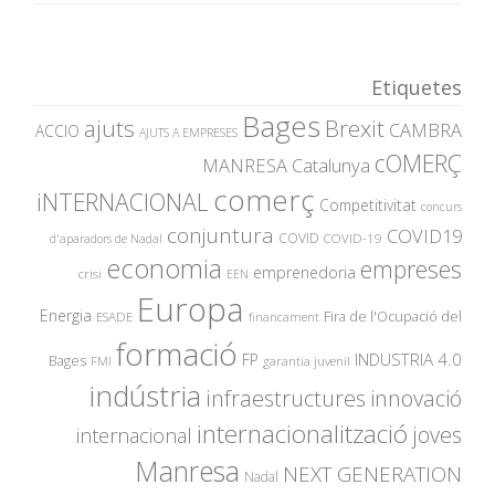
Etiquetes
Bages
ajuts
Brexit
CAMBRA
ACCIO
AJUTS A EMPRESES
cOMERÇ
MANRESA
Catalunya
comerç
iNTERNACIONAL
Competitivitat
concurs
conjuntura
COVID19
COVID
COVID-19
d'aparadors de Nadal
economia
empreses
emprenedoria
crisi
EEN
Europa
Energia
Fira de l'Ocupació del
ESADE
financament
formació
INDUSTRIA 4.0
FP
Bages
garantia juvenil
FMI
indústria
innovació
infraestructures
internacionalització
joves
internacional
Manresa
NEXT GENERATION
Nadal