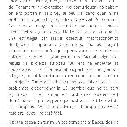
encertat. Els líders legítims, el President de la Comissió i el
del Parlament, no exerceixen. No comuniquen, no sabem
on ens porten ni se’ls veu al peu del canó quan hi ha
problemes, siguin refugiats, indignats o Brèxit. Per contra la
Cancellera alemanya, que és molt respectada, es limita a
exercir sobre alguns temes. Ha liderat l’austeritat, que és
una estratègia per assolir objectius macroeconòmics
desitjables i importants, però no se l’ha vist forçant
actuacions microeconòmiques per suavitzar-ne els efectes
colaterals, que són el gran germen de l’actual indignació i
rebuig del projecte europeu. Qui ens ha endeutat és
inabastable, i se n’ha acabat culpant als immigrants i
refugiats, obrint la porta a una xenofòbia que pot arruïnar
el projecte. Tampoc se l’ha vist explicant als britànics els
problemes d’abandonar la UE, sembla que no se sent
legitimada ni vol entrar en problemes aparentment
domèstics dels països, però que acaben essent-ho de tots
els europeus. Aquest no lideratge d’Europa ens convé
resoldre’l aviat, i no serà fàcil.
A petita escala en tenim un cas semblant al Bages, des de