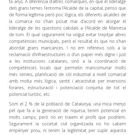
fa anys. A diferència d’altres comarques, en que el lideratge
dels grans temes l’entoma l’Alcalde de la capital, penso que
de forma legítima però poc lògica, els diferents alcaldes de
la comarca no s’han posat mai d’acord en atorgar el
lideratge de les qüestions cabdals a l’Alcalde de Manresa
de torn. El qual segurament ha volgut evitar trepitjar altres
competències municipals, però el resultat és que no s’han
abordat grans mancances. I no em refereixo sols a la
reclamació d’infraestructures o d’un paper més digne i just
a les institucions catalanes, sinó a la coordinació de
competències locals que permetin mancomunar molts
més serveis, planificació de sòl industrial a nivell comarcal
amb molta més lògica, sentit i atractivitat per inversions
foranes, estructuració i potenciació conjunta de tot el
potencial turístic, etc.
Som el 2 % de la població de Catalunya, una mica menys
pel que fa a la generació de riquesa, tenim potencial en
molts camps, però no en traiem el profit que podríem.
Segurament la societat civil organitzada no ho sabem
empènyer prou, ni tenim la legitimitat per suplir aquesta