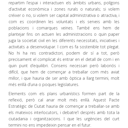
repartim l’espai i interactuen els àmbits urbans, polígons
d’activitat econòmica i zones rurals o naturals; si volem
créixer o no, si volem ser capital administrativa o atractiva, i
com es coordinen les voluntats i els serveis amb les
poblacions i comarques veïnes. També ens hem de
plantejar fins on actuen les administracions o quin paper
juga la societat civil en les diferents necessitats, iniciatives i
activitats a desenvolupar. I com es fa sostenible tot plegat.
No hi ha res contradictori, podem dir sí a tot, però
precisament el complicat és entrar en el detall de com i en
quin punt d’equilibri. Consens necessari però laboriós i
difícil, que hem de començar a treballar com més aviat
millor, i que hauria de ser amb òptica a llarg termini, molt
més enllà d’una o poques legislatures.
Elements com els plans urbanístics formen part de la
reflexió, però cal anar molt més enllà. Aquest Pacte
Estratègic de Ciutat hauria de començar a treballar-se amb
els mateixos interlocutors, i debatre’l després amb tota la
ciutadania i organitzacions. I que les urgències del curt
termini no ens impedeixin pensar en el futur.