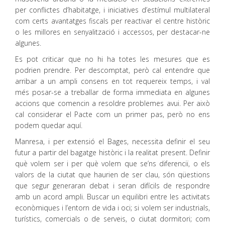
per conflictes d’habitatge, i iniciatives d’estímul multilateral
com certs avantatges fiscals per reactivar el centre històric
o les millores en senyalització i accessos, per destacar-ne
algunes.
Es pot criticar que no hi ha totes les mesures que es
podrien prendre. Per descomptat, però cal entendre que
arribar a un ampli consens en tot requereix temps, i val
més posar-se a treballar de forma immediata en algunes
accions que comencin a resoldre problemes avui. Per això
cal considerar el Pacte com un primer pas, però no ens
podem quedar aquí.
Manresa, i per extensió el Bages, necessita definir el seu
futur a partir del bagatge històric i la realitat present. Definir
què volem ser i per què volem que se’ns diferenciï, o els
valors de la ciutat que haurien de ser clau, són qüestions
que segur generaran debat i seran difícils de respondre
amb un acord ampli. Buscar un equilibri entre les activitats
econòmiques i l’entorn de vida i oci; si volem ser industrials,
turístics, comercials o de serveis, o ciutat dormitori; com