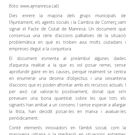
(foto: www.ajmanresa.cat)
Dies enrere la majoria dels grups municipals de
l’Ajuntament, els agents socials i la Cambra de Comerç vam
signar el Pacte de Ciutat de Manresa. Un document que
consensua una sèrie d’accions pal·liatives de la situació
problemàtica en què es troben avui molts ciutadans i
empreses degut a la conjuntura.
El document esmenta al preàmbul algunes dades
d’aquesta realitat a la que es vol posar remei, sense
aprofundir gaire en les causes, perquè realment se centra
en enumerar una desena d’objectius i una seixantena
d’accions que es poden afrontar amb els recursos actuals. I
per això cal valorar-lo positivament, donat que se’n
preveuen una bona quantitat sobre les que tots els
signants han arribat a un consens. I sense esperar a allargar
la llista, han decidit posar-les en marxa i avaluar-les
periòdicament.
Conté elements innovadors en l’àmbit social, com la
masoveria urbana o la mediació en situacions extremes