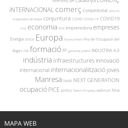
MANRESA
Catalunya
comerç
iNTERNACIONAL
Competitivitat
concurs
conjuntura
COVID19
COVID
COVID-19
d'aparadors de Nadal
economia
empreses
emprenedoria
crisi
EEN
Europa
Energia
Fira de l'Ocupació del
ESADE
financament
formació
INDUSTRIA 4.0
FP
Bages
garantia juvenil
FMI
indústria
innovació
infraestructures
internacionalització
joves
internacional
Manresa
NEXT GENERATION
Nadal
ocupació
PICE
Xina
política
weforum
Talent+Empresa
MAPA WEB