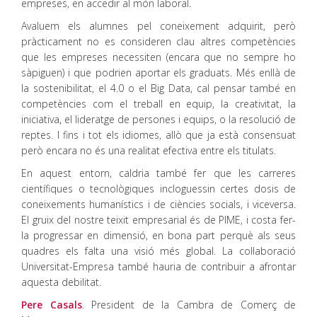
empreses, en accedir al món laboral.
Avaluem els alumnes pel coneixement adquirit, però
pràcticament no es consideren clau altres competències
que les empreses necessiten (encara que no sempre ho
sàpiguen) i que podrien aportar els graduats. Més enllà de
la sostenibilitat, el 4.0 o el Big Data, cal pensar també en
competències com el treball en equip, la creativitat, la
iniciativa, el lideratge de persones i equips, o la resolució de
reptes. I fins i tot els idiomes, allò que ja està consensuat
però encara no és una realitat efectiva entre els titulats.
En aquest entorn, caldria també fer que les carreres
científiques o tecnològiques incloguessin certes dosis de
coneixements humanístics i de ciències socials, i viceversa.
El gruix del nostre teixit empresarial és de PIME, i costa fer-
la progressar en dimensió, en bona part perquè als seus
quadres els falta una visió més global. La col·laboració
Universitat-Empresa també hauria de contribuir a afrontar
aquesta debilitat.
Pere Casals
. President de la Cambra de Comerç de