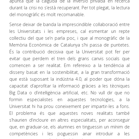
apunta que la caiguda de la inversió privada en recerca
durant la crisi no s’està recuperant. Per tot plegat, la lectura
del monogràfic és molt recomanable.
Sense deixar de banda la imprescindible col·laboració entre
les Universitats i les empreses, cal esmentar un repte
col·lectiu del que se’n parla poc, i que al monogràfic de la
Memòria Econòmica de Catalunya s’hi passa de puntetes.
És la contribució decisiva que la Universitat pot fer per
evitar que perdem el tren dels grans canvis socials que
comencen a ser realitat. Em refereixo a la tendència al
disseny basat en la sostenibilitat, a la gran transformació
que està suposant la indústria 4.0, al poder que dóna la
capacitat d’aprofitar la informació gràcies a les tècniques
Big Data o d’intel·ligència artificial, etc. No vull dir que no
formin especialistes en aquestes tecnologies, a la
Universitat hi ha prou coneixement per impartir-les a fons.
El problema és que aquestes noves realitats també
s’haurien d’incloure en altres especialitats, per aconseguir
que, en graduar-se, els alumnes en tinguessin un mínim de
competències i les poguessin anar introduir a les