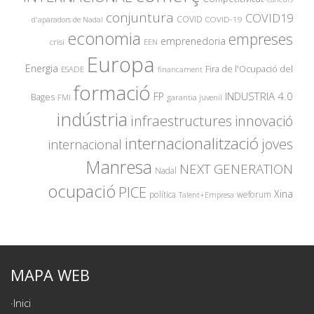
conjuntura
COVID19
COVID
COVID-19
d'aparadors de Nadal
economia
empreses
emprenedoria
crisi
EEN
Europa
Energia
Fira de l'Ocupació del
ESADE
financament
formació
INDUSTRIA 4.0
FP
Bages
garantia juvenil
FMI
indústria
innovació
infraestructures
internacionalització
joves
internacional
Manresa
NEXT GENERATION
Nadal
ocupació
PICE
Xina
política
weforum
Talent+Empresa
MAPA WEB
Inici