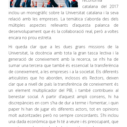
l’economia
catalana del 2017
inclou un monogràfic sobre la Universitat catalana i la seva
relació amb les empreses. La temàtica s’aborda des dels
múltiples aspectes rellevants d’aquesta palanca de
desenvolupament que és la col·laboració real, però a voltes
encara no prou estreta.
Hi queda clar que a les dues grans missions de la
Universitat, la docència amb tota la gran tasca lectiva i la
generació de coneixement amb la recerca, se n’hi ha de
sumar una tercera que també és essencial: la transferència
de coneixement, a les empreses i a la societat. Els diferents
articulistes que ho aborden, inclosos els Rectors, deixen
clar que a nivell de país la transferència de coneixement és
un element multiplicador del PIB, i també contribueix al
benestar social. A partir d’aquest ampli consens, hi ha
discrepàncies en com s’ha de dur a terme i fomentar, i quin
paper hi han de jugar els diferents actors, tot en opinions
molt autoritzades però no sempre concordants. S’hi inclou
una dada econòmica que hi té a veure i és preocupant, que