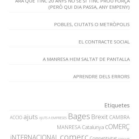
ARA QUE TINC 20 ANYS NO SÉ SI TINC PROU FORÇA
(PERÒ QUI DIA PASSA, ANY EMPENY)
POBLES, CIUTATS O METRÒPOLIS
EL CONTRACTE SOCIAL
A MANRESA HEM SALTAT DE PANTALLA
APRENDRE DELS ERRORS
Etiquetes
Bages
ajuts
Brexit
CAMBRA
ACCIO
AJUTS A EMPRESES
cOMERÇ
MANRESA
Catalunya
comerç
iNTERNACIONAL
Competitivitat
concurs