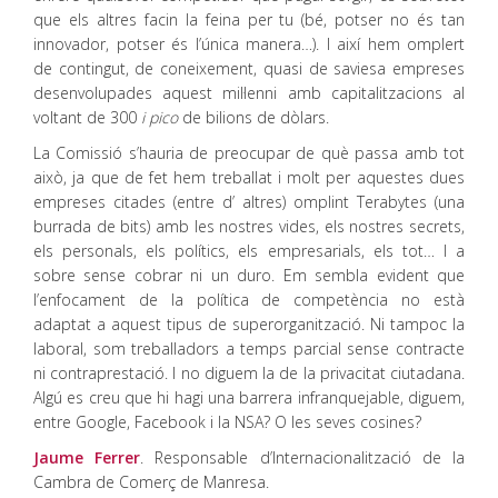
que els altres facin la feina per tu (bé, potser no és tan
innovador, potser és l’única manera…). I així hem omplert
de contingut, de coneixement, quasi de saviesa empreses
desenvolupades aquest mil·lenni amb capitalitzacions al
voltant de 300
i pico
de bilions de dòlars.
La Comissió s’hauria de preocupar de què passa amb tot
això, ja que de fet hem treballat i molt per aquestes dues
empreses citades (entre d’ altres) omplint Terabytes (una
burrada de bits) amb les nostres vides, els nostres secrets,
els personals, els polítics, els empresarials, els tot… I a
sobre sense cobrar ni un duro. Em sembla evident que
l’enfocament de la política de competència no està
adaptat a aquest tipus de superorganització. Ni tampoc la
laboral, som treballadors a temps parcial sense contracte
ni contraprestació. I no diguem la de la privacitat ciutadana.
Algú es creu que hi hagi una barrera infranquejable, diguem,
entre Google, Facebook i la NSA? O les seves cosines?
Jaume Ferrer
. Responsable d’Internacionalització de la
Cambra de Comerç de Manresa.