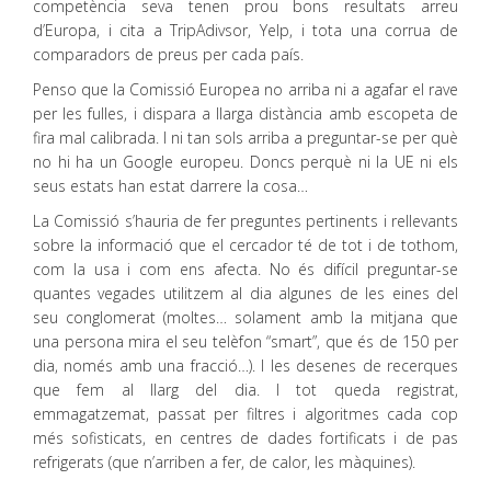
competència seva tenen prou bons resultats arreu
d’Europa, i cita a TripAdivsor, Yelp, i tota una corrua de
comparadors de preus per cada país.
Penso que la Comissió Europea no arriba ni a agafar el rave
per les fulles, i dispara a llarga distància amb escopeta de
fira mal calibrada. I ni tan sols arriba a preguntar-se per què
no hi ha un Google europeu. Doncs perquè ni la UE ni els
seus estats han estat darrere la cosa…
La Comissió s’hauria de fer preguntes pertinents i rellevants
sobre la informació que el cercador té de tot i de tothom,
com la usa i com ens afecta. No és difícil preguntar-se
quantes vegades utilitzem al dia algunes de les eines del
seu conglomerat (moltes… solament amb la mitjana que
una persona mira el seu telèfon “smart”, que és de 150 per
dia, només amb una fracció…). I les desenes de recerques
que fem al llarg del dia. I tot queda registrat,
emmagatzemat, passat per filtres i algoritmes cada cop
més sofisticats, en centres de dades fortificats i de pas
refrigerats (que n’arriben a fer, de calor, les màquines).