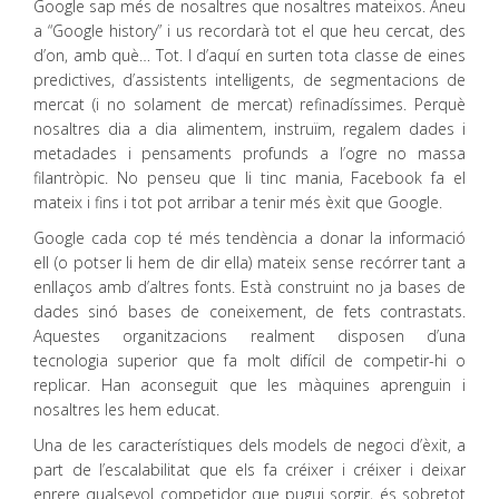
Google sap més de nosaltres que nosaltres mateixos. Aneu
a “Google history” i us recordarà tot el que heu cercat, des
d’on, amb què… Tot. I d’aquí en surten tota classe de eines
predictives, d’assistents intel·ligents, de segmentacions de
mercat (i no solament de mercat) refinadíssimes. Perquè
nosaltres dia a dia alimentem, instruïm, regalem dades i
metadades i pensaments profunds a l’ogre no massa
filantròpic. No penseu que li tinc mania, Facebook fa el
mateix i fins i tot pot arribar a tenir més èxit que Google.
Google cada cop té més tendència a donar la informació
ell (o potser li hem de dir ella) mateix sense recórrer tant a
enllaços amb d’altres fonts. Està construint no ja bases de
dades sinó bases de coneixement, de fets contrastats.
Aquestes organitzacions realment disposen d’una
tecnologia superior que fa molt difícil de competir-hi o
replicar. Han aconseguit que les màquines aprenguin i
nosaltres les hem educat.
Una de les característiques dels models de negoci d’èxit, a
part de l’escalabilitat que els fa créixer i créixer i deixar
enrere qualsevol competidor que pugui sorgir, és sobretot