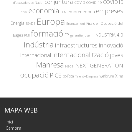
conjuntura
COVID19
COVID
COVID-19
d'aparadors de Nadal
economia
empreses
emprenedoria
crisi
EEN
Europa
Energia
Fira de l'Ocupació del
ESADE
financament
formació
INDUSTRIA 4.0
FP
Bages
garantia juvenil
FMI
indústria
innovació
infraestructures
internacionalització
joves
internacional
Manresa
NEXT GENERATION
Nadal
ocupació
PICE
Xina
política
weforum
Talent+Empresa
MAPA WEB
Inici
Cambra