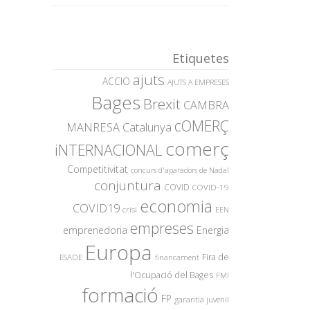
Etiquetes
ajuts
ACCIO
AJUTS A EMPRESES
Bages
Brexit
CAMBRA
cOMERÇ
MANRESA
Catalunya
comerç
iNTERNACIONAL
Competitivitat
concurs d'aparadors de Nadal
conjuntura
COVID
COVID-19
economia
COVID19
crisi
EEN
empreses
emprenedoria
Energia
Europa
Fira de
ESADE
financament
l'Ocupació del Bages
FMI
formació
FP
garantia juvenil