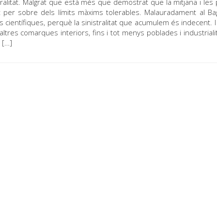
eralitat. Malgrat que està més que demostrat que la mitjana i les
t per sobre dels límits màxims tolerables. Malauradament al B
científiques, perquè la sinistralitat que acumulem és indecent. 
tres comarques interiors, fins i tot menys poblades i industriali
 […]