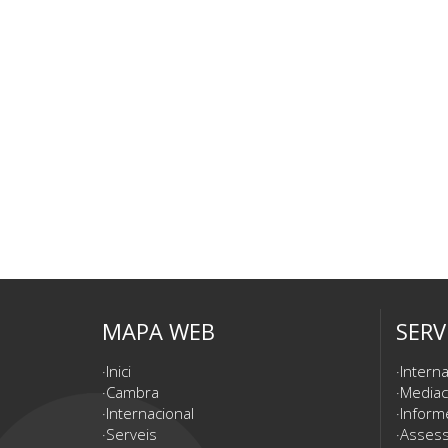
MAPA WEB
SERV
Inici
Interna
Cambra
Mediac
Internacional
Inform
Serveis
Assesso