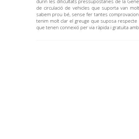
durin les dificultats pressupostàries de la Gen
de circulació de vehicles que suporta van mol
sabem prou bé, sense fer tantes comprovacions 
tenim molt clar el greuge que suposa respecte al
que tenen connexió per via ràpida i gratuïta amb