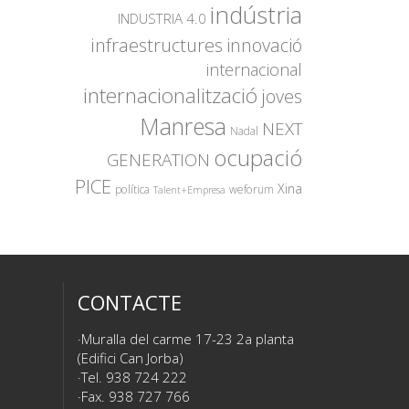
indústria
INDUSTRIA 4.0
innovació
infraestructures
internacional
internacionalització
joves
Manresa
NEXT
Nadal
ocupació
GENERATION
PICE
Xina
política
weforum
Talent+Empresa
CONTACTE
Muralla del carme 17-23 2a planta
(Edifici Can Jorba)
Tel. 938 724 222
Fax. 938 727 766