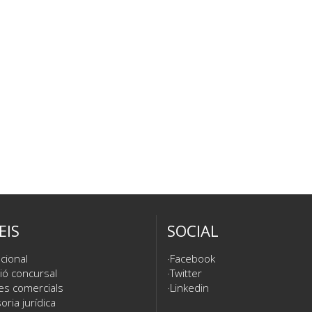
EIS
SOCIAL
cional
Facebook
ió concursal
Twitter
es comercials
Linkedin
ria jurídica