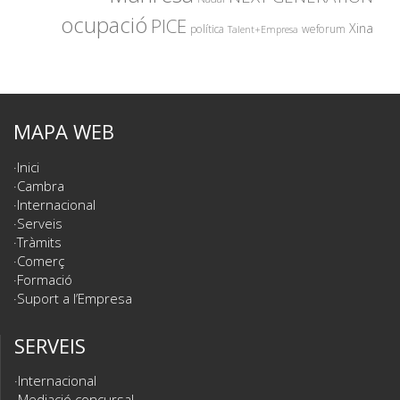
ocupació
PICE
Xina
política
weforum
Talent+Empresa
MAPA WEB
Inici
Cambra
Internacional
Serveis
Tràmits
Comerç
Formació
Suport a l’Empresa
SERVEIS
Internacional
Mediació concursal