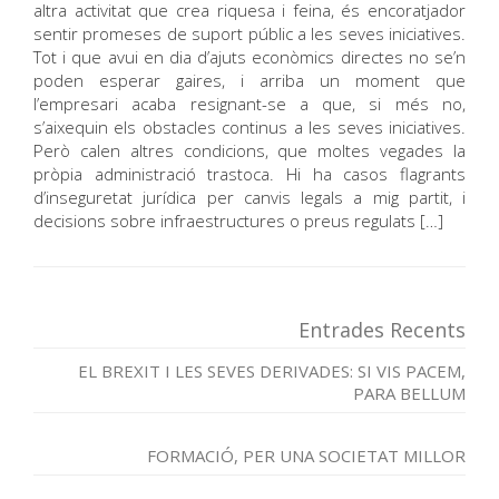
altra activitat que crea riquesa i feina, és encoratjador
sentir promeses de suport públic a les seves iniciatives.
Tot i que avui en dia d’ajuts econòmics directes no se’n
poden esperar gaires, i arriba un moment que
l’empresari acaba resignant-se a que, si més no,
s’aixequin els obstacles continus a les seves iniciatives.
Però calen altres condicions, que moltes vegades la
pròpia administració trastoca. Hi ha casos flagrants
d’inseguretat jurídica per canvis legals a mig partit, i
decisions sobre infraestructures o preus regulats […]
Entrades Recents
EL BREXIT I LES SEVES DERIVADES: SI VIS PACEM,
PARA BELLUM
FORMACIÓ, PER UNA SOCIETAT MILLOR