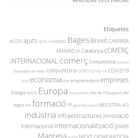
APRENDRE DELS ERRORS
Etiquetes
Bages
ajuts
Brexit
CAMBRA
ACCIO
AJUTS A EMPRESES
cOMERÇ
MANRESA
Catalunya
comerç
iNTERNACIONAL
Competitivitat
concurs
conjuntura
COVID19
COVID
COVID-19
d'aparadors de Nadal
economia
empreses
emprenedoria
crisi
EEN
Europa
Energia
Fira de l'Ocupació del
ESADE
financament
formació
INDUSTRIA 4.0
FP
Bages
garantia juvenil
FMI
indústria
innovació
infraestructures
internacionalització
joves
internacional
Manresa
NEXT GENERATION
Nadal