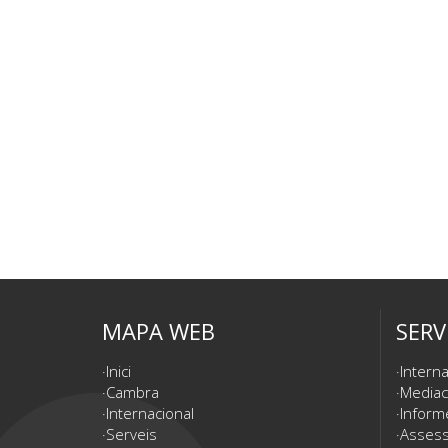
MAPA WEB
SERV
Inici
Interna
Cambra
Mediac
Internacional
Inform
Serveis
Assesso