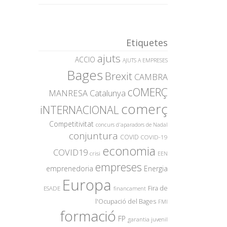
Etiquetes
ajuts
ACCIO
AJUTS A EMPRESES
Bages
Brexit
CAMBRA
cOMERÇ
MANRESA
Catalunya
comerç
iNTERNACIONAL
Competitivitat
concurs d'aparadors de Nadal
conjuntura
COVID
COVID-19
economia
COVID19
crisi
EEN
empreses
emprenedoria
Energia
Europa
Fira de
ESADE
financament
l'Ocupació del Bages
FMI
formació
FP
garantia juvenil