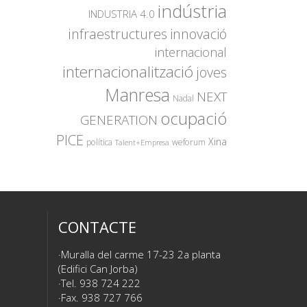
indústria
INDUSTRIA 4.0
innovació
infraestructures
internacional
internacionalització
joves
Manresa
NEXT
Nadal
ocupació
GENERATION
PICE
Xina
política
weforum
Talent+Empresa
CONTACTE
Muralla del carme 17-23 2a planta
(Edifici Can Jorba)
Tel. 938 724 222
Fax. 938 727 766