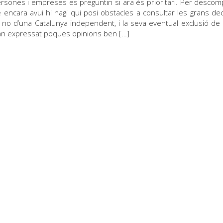
ersones i empreses es preguntin si ara és prioritari. Per descom
encara avui hi hagi qui posi obstacles a consultar les grans dec
o no d’una Catalunya independent, i la seva eventual exclusió de 
han expressat poques opinions ben […]