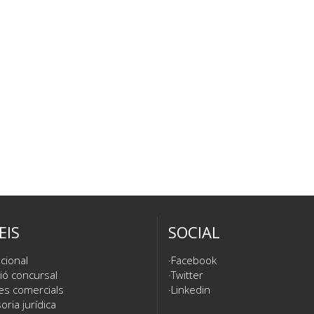
EIS
SOCIAL
cional
Facebook
ió concursal
Twitter
es comercials
Linkedin
ria jurídica