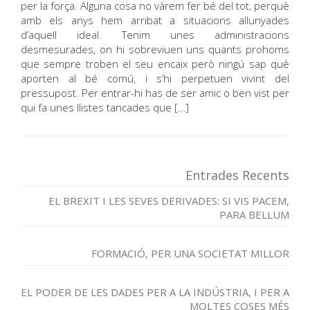
per la força. Alguna cosa no vàrem fer bé del tot, perquè
amb els anys hem arribat a situacions allunyades
d’aquell ideal. Tenim unes administracions
desmesurades, on hi sobreviuen uns quants prohoms
que sempre troben el seu encaix però ningú sap què
aporten al bé comú, i s’hi perpetuen vivint del
pressupost. Per entrar-hi has de ser amic o ben vist per
qui fa unes llistes tancades que […]
Entrades Recents
EL BREXIT I LES SEVES DERIVADES: SI VIS PACEM,
PARA BELLUM
FORMACIÓ, PER UNA SOCIETAT MILLOR
EL PODER DE LES DADES PER A LA INDÚSTRIA, I PER A
MOLTES COSES MÉS