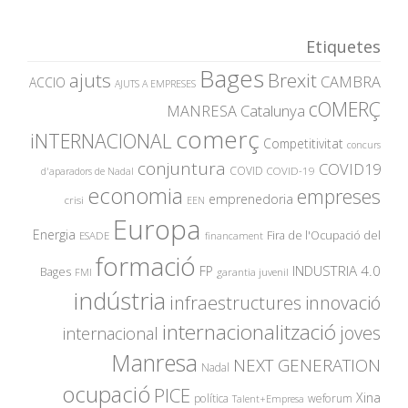
Etiquetes
Bages
ajuts
Brexit
CAMBRA
ACCIO
AJUTS A EMPRESES
cOMERÇ
MANRESA
Catalunya
comerç
iNTERNACIONAL
Competitivitat
concurs
conjuntura
COVID19
COVID
COVID-19
d'aparadors de Nadal
economia
empreses
emprenedoria
crisi
EEN
Europa
Energia
Fira de l'Ocupació del
ESADE
financament
formació
INDUSTRIA 4.0
FP
Bages
garantia juvenil
FMI
indústria
innovació
infraestructures
internacionalització
joves
internacional
Manresa
NEXT GENERATION
Nadal
ocupació
PICE
Xina
política
weforum
Talent+Empresa