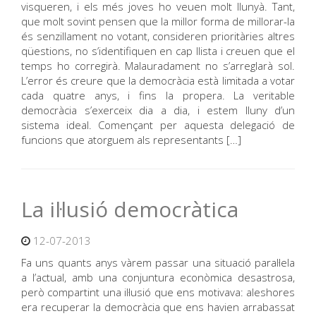
visqueren, i els més joves ho veuen molt llunyà. Tant,
que molt sovint pensen que la millor forma de millorar-la
és senzillament no votant, consideren prioritàries altres
qüestions, no s’identifiquen en cap llista i creuen que el
temps ho corregirà. Malauradament no s’arreglarà sol.
L’error és creure que la democràcia està limitada a votar
cada quatre anys, i fins la propera. La veritable
democràcia s’exerceix dia a dia, i estem lluny d’un
sistema ideal. Començant per aquesta delegació de
funcions que atorguem als representants […]
La il·lusió democràtica
12-07-2013
Fa uns quants anys vàrem passar una situació paral·lela
a l’actual, amb una conjuntura econòmica desastrosa,
però compartint una il·lusió que ens motivava: aleshores
era recuperar la democràcia que ens havien arrabassat