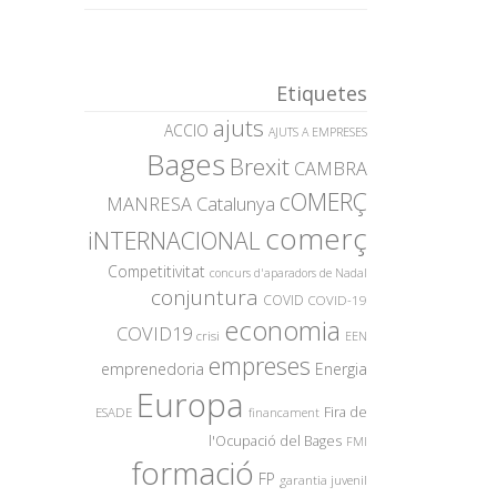
Etiquetes
ajuts
ACCIO
AJUTS A EMPRESES
Bages
Brexit
CAMBRA
cOMERÇ
MANRESA
Catalunya
comerç
iNTERNACIONAL
Competitivitat
concurs d'aparadors de Nadal
conjuntura
COVID
COVID-19
economia
COVID19
crisi
EEN
empreses
emprenedoria
Energia
Europa
Fira de
ESADE
financament
l'Ocupació del Bages
FMI
formació
FP
garantia juvenil