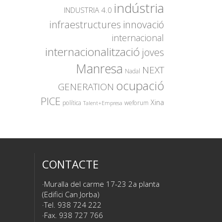
indústria
INDUSTRIA 4.0
innovació
infraestructures
internacional
internacionalització
joves
Manresa
NEXT
Nadal
ocupació
GENERATION
PICE
Xina
política
weforum
Talent+Empresa
CONTACTE
Muralla del carme 17-23 2a planta
(Edifici Can Jorba)
Tel. 938 724 222
Fax. 938 727 766