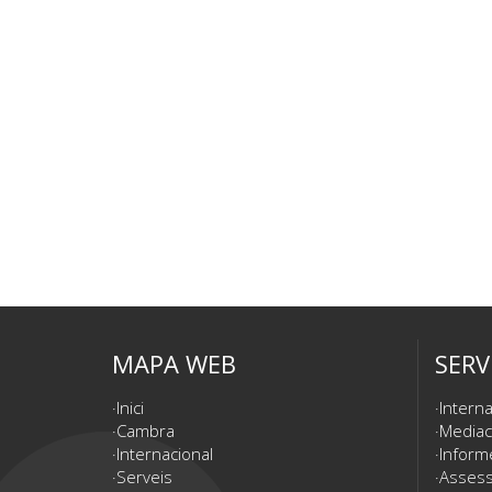
MAPA WEB
SERV
Inici
Interna
Cambra
Mediac
Internacional
Inform
Serveis
Assesso