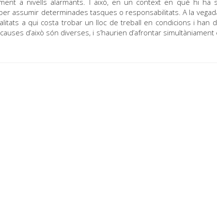
ment a nivells alarmants. I això, en un context en què hi ha 
per assumir determinades tasques o responsabilitats. A la vegada
itats a qui costa trobar un lloc de treball en condicions i han d
s causes d’això són diverses, i s’haurien d’afrontar simultàniament