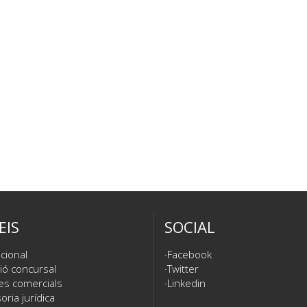
EIS
SOCIAL
cional
Facebook
ió concursal
Twitter
es comercials
Linkedin
ria jurídica