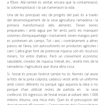
a l’Ebre. Allà també és veritat, encara que la contaminació,
la sobreexplotació i la sal n’amenacin la vida.
Una de les principals vies de progrés del país és a través
del desenvolupament de la seva agricultura, ramaderia i la
primera transformació dels aliments. Tenen terres
preparades i amb aigua per fer arròs però els manquen
sistemes d’empaquetatge i tractament, tenen mangos però
es podreixen als camps. Tot i així, i contràriament a altres
països de l’àrea, són autosuficients en productes agrícoles i
carn. L’altra gran font de potencial riquesa són els recursos
miners, l’or entre d’altres. Però un creixement econòmic
saludable, creador de riquesa, treball, etc., vindrà més de la
ramaderia i l’agricultura que d’una altra cosa.
Si l’estat és precari l’exèrcit també ho és. Només cal veure
la foto de la junta colpista, cadascú vestit amb un uniforme
amb colors diferents no perquè sigui aquesta la idea si no
perquè s’han utilitzat restes de partida en la seva
confecció. Els ingressos de l’estat estan al voltant dels 1.000
milions d’euros, una mica més. Quin és el pressupost del
departament d’Economia i Coneixement dela Generalitaten