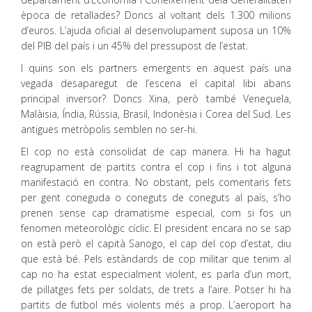
època de retallades? Doncs al voltant dels 1.300 milions
d’euros. L’ajuda oficial al desenvolupament suposa un 10%
del PIB del país i un 45% del pressupost de l’estat.
I quins son els partners emergents en aquest país una
vegada desaparegut de l’escena el capital libi abans
principal inversor? Doncs Xina, però també Veneçuela,
Malàisia, Índia, Rússia, Brasil, Indonèsia i Corea del Sud. Les
antigues metròpolis semblen no ser-hi.
El cop no està consolidat de cap manera. Hi ha hagut
reagrupament de partits contra el cop i fins i tot alguna
manifestació en contra. No obstant, pels comentaris fets
per gent coneguda o coneguts de coneguts al país, s’ho
prenen sense cap dramatisme especial, com si fos un
fenomen meteorològic cíclic. El president encara no se sap
on està però el capità Sanogo, el cap del cop d’estat, diu
que està bé. Pels estàndards de cop militar que tenim al
cap no ha estat especialment violent, es parla d’un mort,
de pillatges fets per soldats, de trets a l’aire. Potser hi ha
partits de futbol més violents més a prop. L’aeroport ha