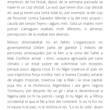
empreses de tot l’estat, dijous de la setmana passada va
haver-hi un cop d’estat. La visió que tenim d’un cop d’estat
els que ja tenim una certa edat és, per exemple, la del cop
de Pinochet contra Salvador Allende o la del més proper i
casolà del senyor Tejero i alguns més. Sota un mateix nom
potser s’amaguen realitats molt diferents, o almenys
percepcions de la realitat ben diverses.
Motius d’inestabilitat no en falten. L’organització no
governamental Oxfam parla de gairebé 2 milions de
persones amenaçades per la fam a la zona del Sahel a
Mali. Conflicte armat i ètnic, sequera agreujada pel canvi
climàtic i un estat pobre de solemnitat són receptes
perquè passi alguna cosa. El riu Níger travessa el país en
una trajectòria força insòlita: neix a Guinea Conakry amarat
de pluges tropicals, travessa cap a Mali i la seva capital,
puja fins a la misteriosa, llegendària i ara gens segura
Tombuctú, per després fer un gir i anar a desembocar a
Nigèria (allà on hi ha petroli i sang). El riu Níger és a l’Àfrica
occidental el que el Nil a l’est del continent. Si no hi fos no
hi hauria ni el país, ni la història ni res. “Lo riu és vida”, diuen