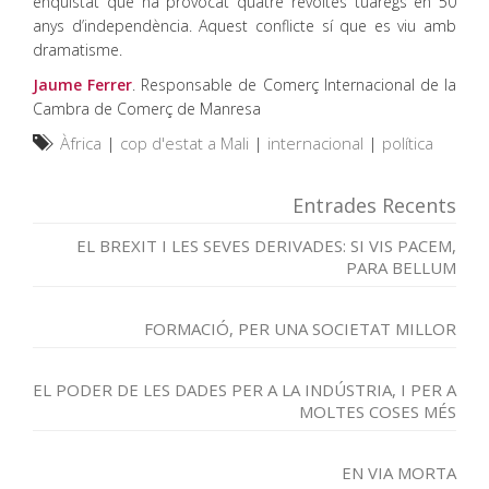
enquistat que ha provocat quatre revoltes tuaregs en 50
anys d’independència. Aquest conflicte sí que es viu amb
dramatisme.
Jaume Ferrer
. Responsable de Comerç Internacional de la
Cambra de Comerç de Manresa
Àfrica
|
cop d'estat a Mali
|
internacional
|
política
Entrades Recents
EL BREXIT I LES SEVES DERIVADES: SI VIS PACEM,
PARA BELLUM
FORMACIÓ, PER UNA SOCIETAT MILLOR
EL PODER DE LES DADES PER A LA INDÚSTRIA, I PER A
MOLTES COSES MÉS
EN VIA MORTA