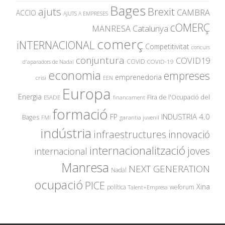
Bages
ajuts
Brexit
CAMBRA
ACCIO
AJUTS A EMPRESES
cOMERÇ
MANRESA
Catalunya
comerç
iNTERNACIONAL
Competitivitat
concurs
conjuntura
COVID19
COVID
COVID-19
d'aparadors de Nadal
economia
empreses
emprenedoria
crisi
EEN
Europa
Energia
Fira de l'Ocupació del
ESADE
financament
formació
INDUSTRIA 4.0
FP
Bages
garantia juvenil
FMI
indústria
innovació
infraestructures
internacionalització
joves
internacional
Manresa
NEXT GENERATION
Nadal
ocupació
PICE
Xina
política
weforum
Talent+Empresa