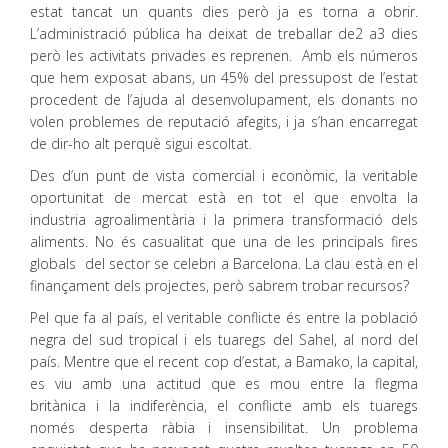
estat tancat un quants dies però ja es torna a obrir.
L’administració pública ha deixat de treballar de2 a3 dies
però les activitats privades es reprenen. Amb els números
que hem exposat abans, un 45% del pressupost de l’estat
procedent de l’ajuda al desenvolupament, els donants no
volen problemes de reputació afegits, i ja s’han encarregat
de dir-ho alt perquè sigui escoltat.
Des d’un punt de vista comercial i econòmic, la veritable
oportunitat de mercat està en tot el que envolta la
industria agroalimentària i la primera transformació dels
aliments. No és casualitat que una de les principals fires
globals del sector se celebri a Barcelona. La clau està en el
finançament dels projectes, però sabrem trobar recursos?
Pel que fa al país, el veritable conflicte és entre la població
negra del sud tropical i els tuaregs del Sahel, al nord del
país. Mentre que el recent cop d’estat, a Bamako, la capital,
es viu amb una actitud que es mou entre la flegma
britànica i la indiferència, el conflicte amb els tuaregs
només desperta ràbia i insensibilitat. Un problema