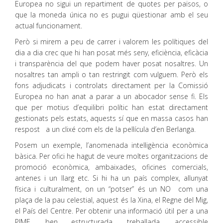
Europea no sigui un repartiment de quotes per països, o
que la moneda única no es pugui qüestionar amb el seu
actual funcionament.
Però si mirem a peu de carrer i valorem les polítiques del
dia a dia crec que hi han posat més seny, eficiència, eficàcia
i transparència del que podem haver posat nosaltres. Un
nosaltres tan ampli o tan restringit com vulguem. Però els
fons adjudicats i controlats directament per la Comissió
Europea no han anat a parar a un abocador sense fi. Els
que per motius d’equilibri polític han estat directament
gestionats pels estats, aquests sí que en massa casos han
respost a un clixé com els de la pel·lícula d’en Berlanga.
Posem un exemple, l’anomenada intel·ligència econòmica
bàsica. Per ofici he hagut de veure moltes organitzacions de
promoció econòmica, ambaixades, oficines comercials,
antenes i un llarg etc. Si hi ha un país complex, allunyat
física i culturalment, on un “potser” és un NO com una
plaça de la pau celestial, aquest és la Xina, el Regne del Mig,
el País del Centre. Per obtenir una informació útil per a una
PIME, ben estructurada, treballada, accessible