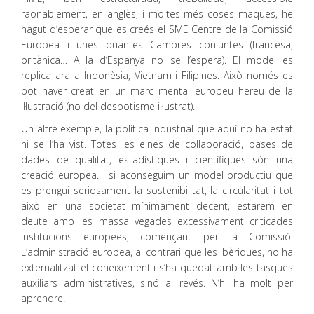
raonablement, en anglès, i moltes més coses maques, he
hagut d’esperar que es creés el SME Centre de la Comissió
Europea i unes quantes Cambres conjuntes (francesa,
britànica… A la d’Espanya no se l’espera). El model es
replica ara a Indonèsia, Vietnam i Filipines. Això només es
pot haver creat en un marc mental europeu hereu de la
il·lustració (no del despotisme il·lustrat).
Un altre exemple, la política industrial que aquí no ha estat
ni se l’ha vist. Totes les eines de col·laboració, bases de
dades de qualitat, estadístiques i científiques són una
creació europea. I si aconseguim un model productiu que
es prengui seriosament la sostenibilitat, la circularitat i tot
això en una societat mínimament decent, estarem en
deute amb les massa vegades excessivament criticades
institucions europees, començant per la Comissió.
L’administració europea, al contrari que les ibèriques, no ha
externalitzat el coneixement i s’ha quedat amb les tasques
auxiliars administratives, sinó al revés. N’hi ha molt per
aprendre.