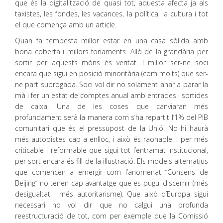
que és la digitalització de quasi tot, aquesta afecta ja als
taxistes, les fondes, les vacances, la política, la cultura i tot
el que comença amb un article.
Quan fa tempesta millor estar en una casa sòlida amb
bona coberta i millors fonaments. Allò de la grandària per
sortir per aquests móns és veritat. I millor ser-ne soci
encara que sigui en posició minoritària (com molts) que ser-
ne part subrogada. Soci vol dir no solament anar a parar la
mà i fer un estat de comptes anual amb entrades i sortides
de caixa. Una de les coses que canviaran més
profundament serà la manera com s’ha repartit l’1% del PIB
comunitari que és el pressupost de la Unió. No hi haurà
més autopistes cap a enlloc, i això és raonable. I per més
criticable i reformable que sigui tot l’entramat institucional,
per sort encara és fill de la il·lustració. Els models alternatius
que comencen a emergir com l’anomenat “Consens de
Beijing” no tenen cap avantatge que es pugui discernir (més
desigualtat i més autoritarisme). Que això d’Europa sigui
necessari no vol dir que no calgui una profunda
reestructuració de tot, com per exemple que la Comissió