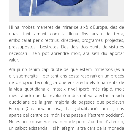
Hi ha moltes maneres de mirar-se això d’Europa, des de
quasi tant amunt com la lluna fins arran de terra,
embolcallat per directrius, directives, programes, projectes,
pressupostos i bestretes. Des dels dos punts de vista és
necessari i se’n pot aprendre molt, ara se’n diu aportar
valor.
Ara ja no tenim cap dubte de que estem immersos (és a
dir, submergits, i per tant ens costa respirar) en un procés
de disrupció tecnològica que ens afecta els fonaments de
la vida quotidiana al mateix nivell (però més ràpid, molt
més ràpid) que la revolució industrial va afectar la vida
quotidiana de la gran majoria de pagesos que poblaven
Europa (Catalunya inclosa). La globalització, ara sí, ens
aparta del centre del món i ens passa a l’“extrem occident”.
No es pot considerar una debacle però sí un toc d’ atenció,
un calbot existencial. I si hi afegim l’altra cara de la moneda