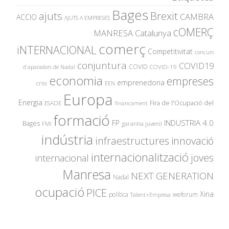
Bages
ajuts
Brexit
CAMBRA
ACCIO
AJUTS A EMPRESES
cOMERÇ
MANRESA
Catalunya
comerç
iNTERNACIONAL
Competitivitat
concurs
conjuntura
COVID19
COVID
COVID-19
d'aparadors de Nadal
economia
empreses
emprenedoria
crisi
EEN
Europa
Energia
Fira de l'Ocupació del
ESADE
financament
formació
INDUSTRIA 4.0
FP
Bages
garantia juvenil
FMI
indústria
innovació
infraestructures
internacionalització
joves
internacional
Manresa
NEXT GENERATION
Nadal
ocupació
PICE
Xina
política
weforum
Talent+Empresa