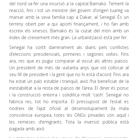
del nord va fer una incursió a la capital Bamako. Tement la
reacció, fins i tot un ministre del govern d’origen tuareg va
marxar amb la seva família cap a Dakar, al Senegal. És un
terreny obert per a qui aporti finançament, i ho fan amb
escreix els xinesos. Bamako és la ciutat del món amb un
índex de creixement més gran. La urbanització està per fer.
Senegal ha sortit darrerament als diaris pels conflictes
d’eleccions presidencials, primeres i segones voltes. Fins
ara, res que es pugui comparar al viscut als altres països.
Un president de més de vuitanta anys que vol col·locar al
seu fill de president i la gent que no hi està d’acord. Fins ara
ha estat un país estable i tranquil, això l’ha beneficiat de la
inestabilitat a la resta de països de l’àrea. El diner és poruc
i la construcció enterra i solidifica molt ‘cash’. Senegal no
fabrica res, tot ho importa. El pressupost de l’estat es
nodreix de l’ajut oficial al desenvolupament (la mala
consciència europea, totes les ONGs privades són aquí) i
les remeses d’emigrants. Tota la inversió pública està
pagada amb això.