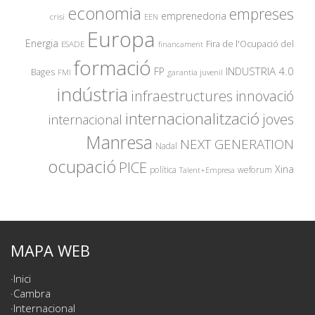
economia
empreses
emprenedoria
crisi
EEN
Europa
Energia
Fira de l'Ocupació del
ESADE
financament
formació
INDUSTRIA 4.0
FP
Bages
garantia juvenil
FMI
indústria
innovació
infraestructures
internacionalització
joves
internacional
Manresa
NEXT GENERATION
Nadal
ocupació
PICE
Xina
política
weforum
Talent+Empresa
MAPA WEB
Inici
Cambra
Internacional