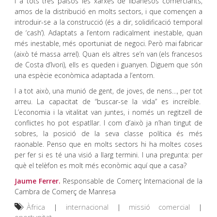
I a tots tres països les xarxes de libanesos comerciants,
amos de la distribució en molts sectors, i que començen a
introduir-se a la construcció (és a dir, solidificació temporal
de ‘cash’). Adaptats a l’entorn radicalment inestable, quan
més inestable, més oportuniat de negoci. Però mai fabricar
(això té massa arrel). Quan els altres se’n van (els francesos
de Costa d’Ivori), ells es queden i guanyen. Diguem que són
una espècie econòmica adaptada a l’entorn.
I a tot això, una munió de gent, de joves, de nens…, per tot
arreu. La capacitat de “buscar-se la vida” es increïble.
L’economia i la vitalitat van juntes, i només un regitzell de
conflictes ho pot espatllar. I com d’això ja n’han tingut de
sobres, la posició de la seva classe política és més
raonable. Penso que en molts sectors hi ha moltes coses
per fer si es té una visió a llarg termini. I una pregunta: per
què el telèfon es molt més econòmic aquí que a casa?
Jaume Ferrer.
Responsable de Comerç Internacional de la
Cambra de Comerç de Manresa
Àfrica
|
internacional
|
missió comercial
|