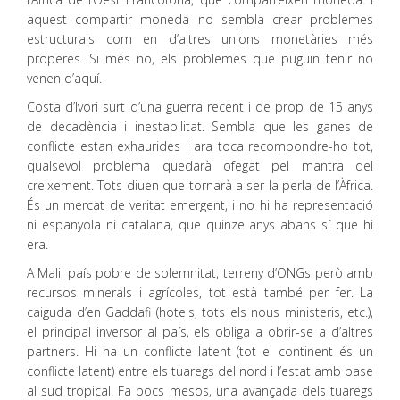
aquest compartir moneda no sembla crear problemes
estructurals com en d’altres unions monetàries més
properes. Si més no, els problemes que puguin tenir no
venen d’aquí.
Costa d’Ivori surt d’una guerra recent i de prop de 15 anys
de decadència i inestabilitat. Sembla que les ganes de
conflicte estan exhaurides i ara toca recompondre-ho tot,
qualsevol problema quedarà ofegat pel mantra del
creixement. Tots diuen que tornarà a ser la perla de l’Àfrica.
És un mercat de veritat emergent, i no hi ha representació
ni espanyola ni catalana, que quinze anys abans sí que hi
era.
A Mali, país pobre de solemnitat, terreny d’ONGs però amb
recursos minerals i agrícoles, tot està també per fer. La
caiguda d’en Gaddafi (hotels, tots els nous ministeris, etc.),
el principal inversor al país, els obliga a obrir-se a d’altres
partners. Hi ha un conflicte latent (tot el continent és un
conflicte latent) entre els tuaregs del nord i l’estat amb base
al sud tropical. Fa pocs mesos, una avançada dels tuaregs