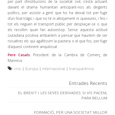
per part d’institucions de la societat civil, s’està actuant
davant el drama humanitari anticipant-nos als dirigents
polítics, per assistir a gent que ho ha deixat tot per fugir
d’un final tràgic i que no té ni allotjament ni queviures, i fins i
tot els neguen el transport públic per desplaçar-se o que
els recollim quan fan autoestop. Sense aquesta actitud
ciutadana positiva arribaríem a pensar que hauríem de ser
nosaltres els qui agaféssim la pastera o el que fos, per fugir
d’aquest continent anquilosat.
Pere Casals
. President de la Cambra de Comerç de
Manresa
crisi
|
Europa
|
internacional
|
transparència
Entrades Recents
EL BREXIT I LES SEVES DERIVADES: SI VIS PACEM,
PARA BELLUM
FORMACIÓ, PER UNA SOCIETAT MILLOR