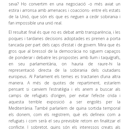
seva? Ho convertim en una negociació -o més aviat un
estira i arronsa amb amenaces i coaccions- entre els estats
de la Unió, que són els que es neguen a cedir sobirania i
fan impossible una unió real.
El resultat final és que no es debat amb transparència, i les
poques i tardanes decisions adoptades es prenen a porta
tancada per part dels caps d’estat i de govern. Mira que és
gros que al bressol de la democràcia no siguem capaços
de ponderar i debatre les propostes amb llum i taquígrafs,
en seu parlamentària, on hauria de raure-hi la
representació directa de la sobirania dels ciutadans
europeus. Al Parlament els temes es tractarien d’una altra
manera. A més de quotes de repartiment, estaríem
pensant si canviem l’estratègia i els anem a buscar als
camps de refugiats d’origen, per evitar l’efecte crida i
aquesta terrible exposició a ser engolits per la
Mediterrània. També parlaríem de quina sortida temporal
els donem, com els registrem, què els defineix com a
refugiats i com serà el seu previsible retorn en finalitzar el
conflicte. I sobretot, quins són els interessos creats als