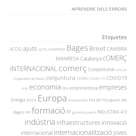
APRENDRE DELS ERRORS
Etiquetes
Bages
ajuts
Brexit
CAMBRA
ACCIO
AJUTS A EMPRESES
cOMERÇ
MANRESA
Catalunya
comerç
iNTERNACIONAL
Competitivitat
concurs
conjuntura
COVID19
COVID
COVID-19
d'aparadors de Nadal
economia
empreses
emprenedoria
crisi
EEN
Europa
Energia
Fira de l'Ocupació del
ESADE
financament
formació
INDUSTRIA 4.0
FP
Bages
garantia juvenil
FMI
indústria
innovació
infraestructures
internacionalització
joves
internacional