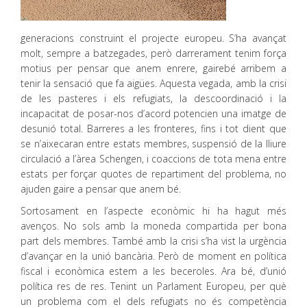
generacions construint el projecte europeu. S’ha avançat
molt, sempre a batzegades, però darrerament tenim força
motius per pensar que anem enrere, gairebé arribem a
tenir la sensació que fa aigües. Aquesta vegada, amb la crisi
de les pasteres i els refugiats, la descoordinació i la
incapacitat de posar-nos d’acord potencien una imatge de
desunió total. Barreres a les fronteres, fins i tot dient que
se n’aixecaran entre estats membres, suspensió de la lliure
circulació a l’àrea Schengen, i coaccions de tota mena entre
estats per forçar quotes de repartiment del problema, no
ajuden gaire a pensar que anem bé.
Sortosament en l’aspecte econòmic hi ha hagut més
avenços. No sols amb la moneda compartida per bona
part dels membres. També amb la crisi s’ha vist la urgència
d’avançar en la unió bancària. Però de moment en política
fiscal i econòmica estem a les beceroles. Ara bé, d’unió
política res de res. Tenint un Parlament Europeu, per què
un problema com el dels refugiats no és competència