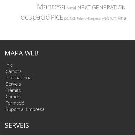
Manresa
NEXT GENERATION
Nadal
ocupació
PICE
Xina
política
weforum
Talent+Empresa
MAPA WEB
Inici
Cambra
Internacional
Serveis
Tràmits
Comerç
Formació
Suport a l’Empresa
SERVEIS