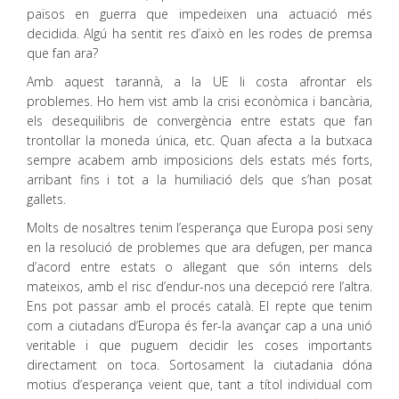
països en guerra que impedeixen una actuació més
decidida. Algú ha sentit res d’això en les rodes de premsa
que fan ara?
Amb aquest tarannà, a la UE li costa afrontar els
problemes. Ho hem vist amb la crisi econòmica i bancària,
els desequilibris de convergència entre estats que fan
trontollar la moneda única, etc. Quan afecta a la butxaca
sempre acabem amb imposicions dels estats més forts,
arribant fins i tot a la humiliació dels que s’han posat
gallets.
Molts de nosaltres tenim l’esperança que Europa posi seny
en la resolució de problemes que ara defugen, per manca
d’acord entre estats o al·legant que són interns dels
mateixos, amb el risc d’endur-nos una decepció rere l’altra.
Ens pot passar amb el procés català. El repte que tenim
com a ciutadans d’Europa és fer-la avançar cap a una unió
veritable i que puguem decidir les coses importants
directament on toca. Sortosament la ciutadania dóna
motius d’esperança veient que, tant a títol individual com