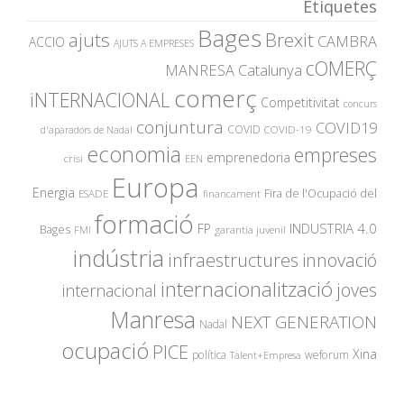
Etiquetes
Bages
ajuts
Brexit
CAMBRA
ACCIO
AJUTS A EMPRESES
cOMERÇ
MANRESA
Catalunya
comerç
iNTERNACIONAL
Competitivitat
concurs
conjuntura
COVID19
COVID
COVID-19
d'aparadors de Nadal
economia
empreses
emprenedoria
crisi
EEN
Europa
Energia
Fira de l'Ocupació del
ESADE
financament
formació
INDUSTRIA 4.0
FP
Bages
garantia juvenil
FMI
indústria
innovació
infraestructures
internacionalització
joves
internacional
Manresa
NEXT GENERATION
Nadal
ocupació
PICE
Xina
política
weforum
Talent+Empresa