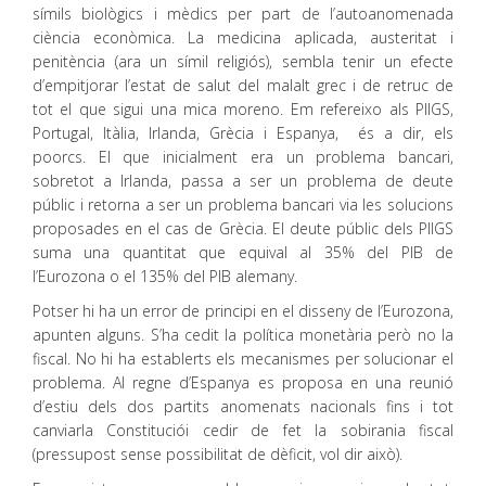
símils biològics i mèdics per part de l’autoanomenada
ciència econòmica. La medicina aplicada, austeritat i
penitència (ara un símil religiós), sembla tenir un efecte
d’empitjorar l’estat de salut del malalt grec i de retruc de
tot el que sigui una mica moreno. Em refereixo als PIIGS,
Portugal, Itàlia, Irlanda, Grècia i Espanya, és a dir, els
poorcs. El que inicialment era un problema bancari,
sobretot a Irlanda, passa a ser un problema de deute
públic i retorna a ser un problema bancari via les solucions
proposades en el cas de Grècia. El deute públic dels PIIGS
suma una quantitat que equival al 35% del PIB de
l’Eurozona o el 135% del PIB alemany.
Potser hi ha un error de principi en el disseny de l’Eurozona,
apunten alguns. S’ha cedit la política monetària però no la
fiscal. No hi ha establerts els mecanismes per solucionar el
problema. Al regne d’Espanya es proposa en una reunió
d’estiu dels dos partits anomenats nacionals fins i tot
canviarla Constituciói cedir de fet la sobirania fiscal
(pressupost sense possibilitat de dèficit, vol dir això).