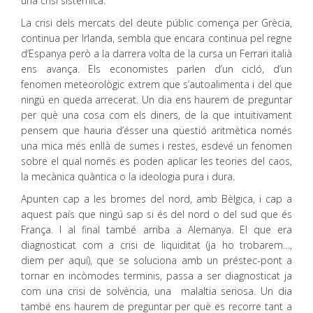
una crisi sistèmica.
La crisi dels mercats del deute públic comença per Grècia,
continua per Irlanda, sembla que encara continua pel regne
d’Espanya però a la darrera volta de la cursa un Ferrari italià
ens avança. Els economistes parlen d’un cicló, d’un
fenomen meteorològic extrem que s’autoalimenta i del que
ningú en queda arrecerat. Un dia ens haurem de preguntar
per què una cosa com els diners, de la que intuïtivament
pensem que hauria d’ésser una qüestió aritmètica només
una mica més enllà de sumes i restes, esdevé un fenomen
sobre el qual només es poden aplicar les teories del caos,
la mecànica quàntica o la ideologia pura i dura.
Apunten cap a les bromes del nord, amb Bèlgica, i cap a
aquest país que ningú sap si és del nord o del sud que és
França. I al final també arriba a Alemanya. El que era
diagnosticat com a crisi de liquiditat (ja ho trobarem…,
diem per aquí), que se soluciona amb un préstec-pont a
tornar en incòmodes terminis, passa a ser diagnosticat ja
com una crisi de solvència, una malaltia seriosa. Un dia
també ens haurem de preguntar per què es recorre tant a