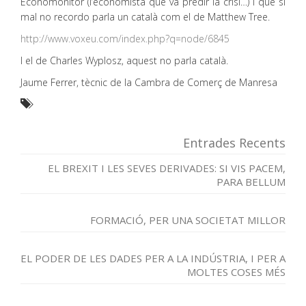
Economonitor (l’economista que va predir la crisi…) i que si
mal no recordo parla un català com el de Matthew Tree.
http://www.voxeu.com/index.php?q=node/6845
I el de Charles Wyplosz, aquest no parla català.
Jaume Ferrer, tècnic de la Cambra de Comerç de Manresa
Entrades Recents
EL BREXIT I LES SEVES DERIVADES: SI VIS PACEM,
PARA BELLUM
FORMACIÓ, PER UNA SOCIETAT MILLOR
EL PODER DE LES DADES PER A LA INDÚSTRIA, I PER A
MOLTES COSES MÉS