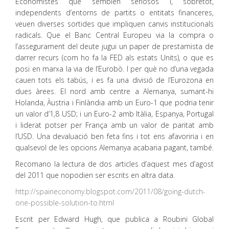
Economistes que semblen seriosos i, sobretot,
independents d’entorns de partits o entitats financeres,
veuen diverses sortides que impliquen canvis institucionals
radicals. Que el Banc Central Europeu via la compra o
l’assegurament del deute jugui un paper de prestamista de
darrer recurs (com ho fa la FED als estats Units), o que es
posi en marxa la via de l’Eurobò. I per què no d’una vegada
cauen tots els tabús, i es fa una divisió de l’Eurozona en
dues àrees. El nord amb centre a Alemanya, sumant-hi
Holanda, Àustria i Finlàndia amb un Euro-1 que podria tenir
un valor d’1,8 USD; i un Euro-2 amb Itàlia, Espanya, Portugal
i liderat potser per França amb un valor de paritat amb
l’USD. Una devaluació ben feta fins i tot ens afavoriria i en
qualsevol de les opcions Alemanya acabaria pagant, també.
Recomano la lectura de dos articles d’aquest mes d’agost
del 2011 que nopodien ser escrits en altra data.
http://spaineconomy.blogspot.com/2011/08/going-dutch-
one-possible-solution-to.html
Escrit per Edward Hugh, que publica a Roubini Global