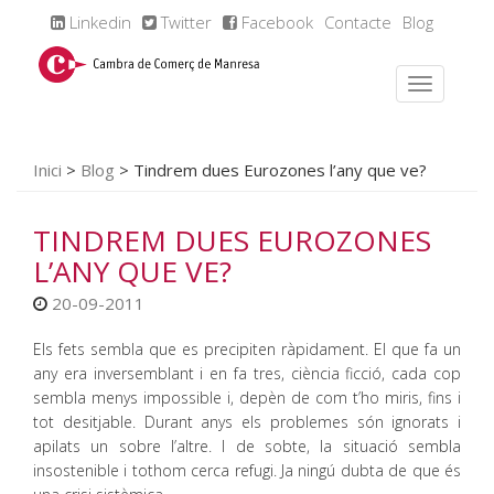
Linkedin
Twitter
Facebook
Contacte
Blog
Inici
>
Blog
>
Tindrem dues Eurozones l’any que ve?
TINDREM DUES EUROZONES
L’ANY QUE VE?
20-09-2011
Els fets sembla que es precipiten ràpidament. El que fa un
any era inversemblant i en fa tres, ciència ficció, cada cop
sembla menys impossible i, depèn de com t’ho miris, fins i
tot desitjable. Durant anys els problemes són ignorats i
apilats un sobre l’altre. I de sobte, la situació sembla
insostenible i tothom cerca refugi. Ja ningú dubta de que és