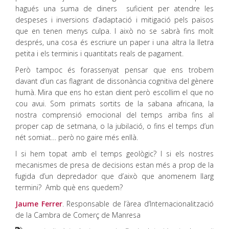
hagués una suma de diners suficient per atendre les
despeses i inversions d’adaptació i mitigació pels països
que en tenen menys culpa. I això no se sabrà fins molt
després, una cosa és escriure un paper i una altra la lletra
petita i els terminis i quantitats reals de pagament.
Però tampoc és forassenyat pensar que ens trobem
davant d’un cas flagrant de dissonància cognitiva del gènere
humà. Mira que ens ho estan dient però escollim el que no
cou avui. Som primats sortits de la sabana africana, la
nostra comprensió emocional del temps arriba fins al
proper cap de setmana, o la jubilació, o fins el temps d’un
nét somiat… però no gaire més enllà.
I si hem topat amb el temps geològic? I si els nostres
mecanismes de presa de decisions estan més a prop de la
fugida d’un depredador que d’això que anomenem llarg
termini? Amb què ens quedem?
Jaume Ferrer
. Responsable de l’àrea d’Internacionalització
de la Cambra de Comerç de Manresa