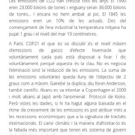
Les emissions de CO2 han crescut tots els anys. El 1990
eren 23.000 bilions de tones i enguany seran 36.000 bilions
de tones… I encara no hem arribat al pic. El 1845 les
emissions eren un 10% de les actuals. Des del
començament de l’era industrial la temperatura mitjana ha
pujat 1 grau i el nivell del mar 19 centímetres.
A París COP21 el que es va discutir és el nivell màxim
d’emissions de gasos d’efecte hivernacle que
voluntàriament cada país està disposat a fixar. I dic
voluntàriament perquè aquesta és la clau. No es negocia
l’eliminació sinó la reducció de les emissions. La suma de
les emissions voluntàries queda lluny de l’objectiu de 2
graus com a màxim. Gairebé la duplica, diu Kevin Anderson,
també científic. Abans es va intentar a Copenhagen el 2009
i molt abans al Japó amb l’anomenat Protocol de Kioto.
Però vistes les dades, si hi ha hagut alguna baixada en el
ritme de creixement de les emissions es pot atribuir més a
les recessions econòmiques que a la signatura de tractats
internacionals. El canvi climàtic i la manera d’afrontar-lo és
la fallada més important que tenen els sistema de govern