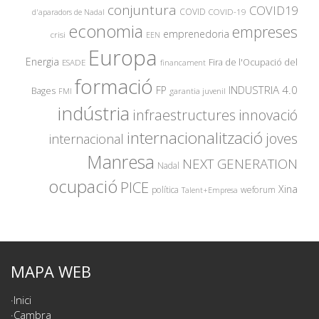
conjuntura
COVID19
COVID
COVID-19
d'aparadors de Nadal
economia
empreses
emprenedoria
crisi
EEN
Europa
Energia
Fira de l'Ocupació del
ESADE
financament
formació
INDUSTRIA 4.0
FP
Bages
garantia juvenil
FMI
indústria
innovació
infraestructures
internacionalització
joves
internacional
Manresa
NEXT GENERATION
Nadal
ocupació
PICE
Xina
política
weforum
Talent+Empresa
MAPA WEB
Inici
Cambra