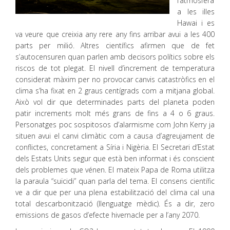
l’atmosfera
a les illes
Hawai i es
va veure que creixia any rere any fins arribar avui a les 400
parts per milió. Altres científics afirmen que de fet
s’autocensuren quan parlen amb decisors polítics sobre els
riscos de tot plegat. El nivell d’increment de temperatura
considerat màxim per no provocar canvis catastròfics en el
clima s’ha fixat en 2 graus centígrads com a mitjana global.
Això vol dir que determinades parts del planeta poden
patir increments molt més grans de fins a 4 o 6 graus.
Personatges poc sospitosos d’alarmisme com John Kerry ja
situen avui el canvi climàtic com a causa d’agreujament de
conflictes, concretament a Síria i Nigèria. El Secretari d’Estat
dels Estats Units segur que està ben informat i és conscient
dels problemes que vénen. El mateix Papa de Roma utilitza
la paraula “suïcidi” quan parla del tema. El consens científic
ve a dir que per una plena estabilització del clima cal una
total descarbonització (llenguatge mèdic). És a dir, zero
emissions de gasos d’efecte hivernacle per a l’any 2070.