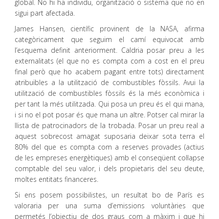
global. No hi ha individu, organització o sistema que no en
sigui part afectada.
James Hansen, científic provinent de la NASA, afirma
categòricament que seguim el camí equivocat amb
l’esquema definit anteriorment. Caldria posar preu a les
externalitats (el que no es compta com a cost en el preu
final però que ho acabem pagant entre tots) directament
atribuïbles a la utilització de combustibles fòssils. Avui la
utilització de combustibles fòssils és la més econòmica i
per tant la més utilitzada. Qui posa un preu és el qui mana,
i si no el pot posar és que mana un altre. Potser cal mirar la
llista de patrocinadors de la trobada. Posar un preu real a
aquest sobrecost amagat suposaria deixar sota terra el
80% del que es compta com a reserves provades (actius
de les empreses energètiques) amb el conseqüent col·lapse
comptable del seu valor, i dels propietaris del seu deute,
moltes entitats financeres.
Si ens posem possibilistes, un resultat bo de París es
valoraria per una suma d’emissions voluntàries que
permetés l’objectiu de dos graus com a màxim i que hi