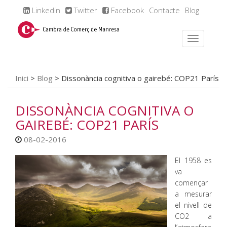
Linkedin
Twitter
Facebook
Contacte
Blog
Inici
>
Blog
>
Dissonància cognitiva o gairebé: COP21 París
DISSONÀNCIA COGNITIVA O
GAIREBÉ: COP21 PARÍS
08-02-2016
El 1958 es
va
començar
a mesurar
el nivell de
CO2 a