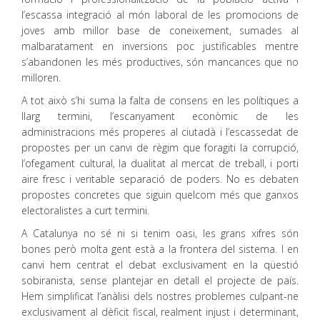
l’escassa integració al món laboral de les promocions de
joves amb millor base de coneixement, sumades al
malbaratament en inversions poc justificables mentre
s’abandonen les més productives, són mancances que no
milloren.
A tot això s’hi suma la falta de consens en les polítiques a
llarg termini, l’escanyament econòmic de les
administracions més properes al ciutadà i l’escassedat de
propostes per un canvi de règim que foragiti la corrupció,
l’ofegament cultural, la dualitat al mercat de treball, i porti
aire fresc i veritable separació de poders. No es debaten
propostes concretes que siguin quelcom més que ganxos
electoralistes a curt termini.
A Catalunya no sé ni si tenim oasi, les grans xifres són
bones però molta gent està a la frontera del sistema. I en
canvi hem centrat el debat exclusivament en la qüestió
sobiranista, sense plantejar en detall el projecte de país.
Hem simplificat l’anàlisi dels nostres problemes culpant-ne
exclusivament al dèficit fiscal, realment injust i determinant,