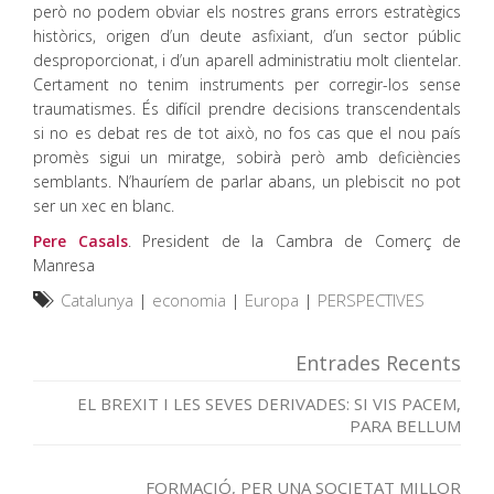
però no podem obviar els nostres grans errors estratègics
històrics, origen d’un deute asfixiant, d’un sector públic
desproporcionat, i d’un aparell administratiu molt clientelar.
Certament no tenim instruments per corregir-los sense
traumatismes. És difícil prendre decisions transcendentals
si no es debat res de tot això, no fos cas que el nou país
promès sigui un miratge, sobirà però amb deficiències
semblants. N’hauríem de parlar abans, un plebiscit no pot
ser un xec en blanc.
Pere Casals
. President de la Cambra de Comerç de
Manresa
Catalunya
|
economia
|
Europa
|
PERSPECTIVES
Entrades Recents
EL BREXIT I LES SEVES DERIVADES: SI VIS PACEM,
PARA BELLUM
FORMACIÓ, PER UNA SOCIETAT MILLOR