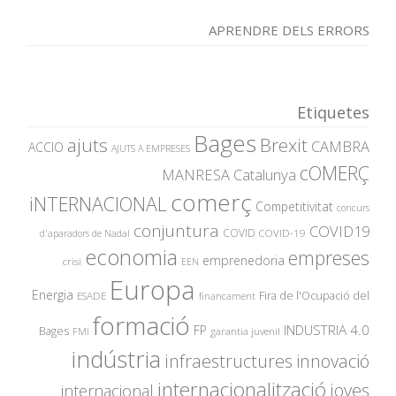
APRENDRE DELS ERRORS
Etiquetes
Bages
ajuts
Brexit
CAMBRA
ACCIO
AJUTS A EMPRESES
cOMERÇ
MANRESA
Catalunya
comerç
iNTERNACIONAL
Competitivitat
concurs
conjuntura
COVID19
COVID
COVID-19
d'aparadors de Nadal
economia
empreses
emprenedoria
crisi
EEN
Europa
Energia
Fira de l'Ocupació del
ESADE
financament
formació
INDUSTRIA 4.0
FP
Bages
garantia juvenil
FMI
indústria
innovació
infraestructures
internacionalització
joves
internacional