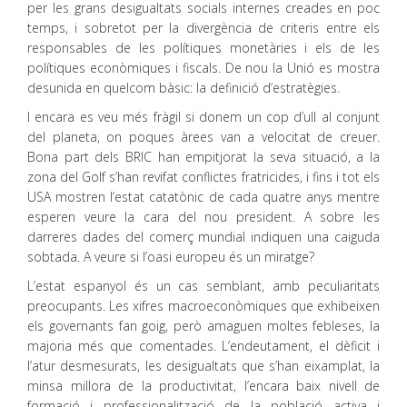
per les grans desigualtats socials internes creades en poc
temps, i sobretot per la divergència de criteris entre els
responsables de les polítiques monetàries i els de les
polítiques econòmiques i fiscals. De nou la Unió es mostra
desunida en quelcom bàsic: la definició d’estratègies.
I encara es veu més fràgil si donem un cop d’ull al conjunt
del planeta, on poques àrees van a velocitat de creuer.
Bona part dels BRIC han empitjorat la seva situació, a la
zona del Golf s’han revifat conflictes fratricides, i fins i tot els
USA mostren l’estat catatònic de cada quatre anys mentre
esperen veure la cara del nou president. A sobre les
darreres dades del comerç mundial indiquen una caiguda
sobtada. A veure si l’oasi europeu és un miratge?
L’estat espanyol és un cas semblant, amb peculiaritats
preocupants. Les xifres macroeconòmiques que exhibeixen
els governants fan goig, però amaguen moltes febleses, la
majoria més que comentades. L’endeutament, el dèficit i
l’atur desmesurats, les desigualtats que s’han eixamplat, la
minsa millora de la productivitat, l’encara baix nivell de
formació i professionalització de la població activa i