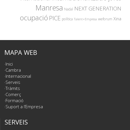
Manresa
NEXT GENERATION
Nadal
ocupació
PICE
Xina
política
weforum
Talent+Empresa
MAPA WEB
Inici
Cambra
Internacional
Serveis
Tràmits
Comerç
Formació
Suport a l’Empresa
SERVEIS